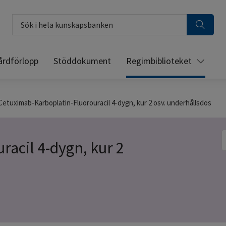
Sök i hela kunskapsbanken
årdförlopp
Stöddokument
Regimbiblioteket
Cetuximab-Karboplatin-Fluorouracil 4-dygn, kur 2 osv. underhållsdos
S
acil 4-dygn, kur 2