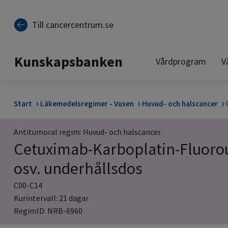
Till sidinnehåll
Till cancercentrum.se
Kunskapsbanken
Vårdprogram
V
Start
Läkemedelsregimer - Vuxen
Huvud- och halscancer
Antitumoral regim: Huvud- och halscancer
Cetuximab-Karboplatin-Fluorour
osv. underhållsdos
C00-C14
Kurintervall: 21 dagar
RegimID: NRB-6960