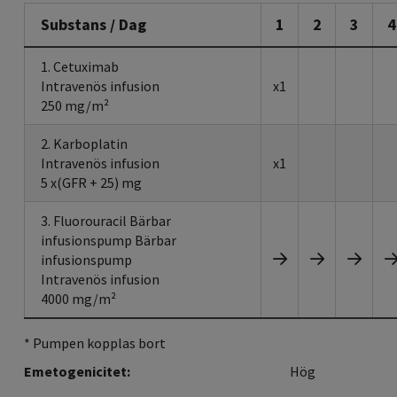
Substans / Dag
1
2
3
4
1. Cetuximab
Intravenös infusion
x1
250 mg/m²
2. Karboplatin
Intravenös infusion
x1
5 x(GFR + 25) mg
3. Fluorouracil Bärbar
infusionspump Bärbar
infusionspump
Intravenös infusion
4000 mg/m²
* Pumpen kopplas bort
Emetogenicitet:
Hög