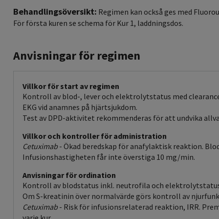
Behandlingsöversikt:
Regimen kan också ges med Fluorour
För första kuren se schema för Kur 1, laddningsdos.
Anvisningar för regimen
Villkor för start av regimen
Kontroll av blod-, lever och elektrolytstatus med clearance
EKG vid anamnes på hjärtsjukdom.
Test av DPD-aktivitet rekommenderas för att undvika allvar
Villkor och kontroller för administration
Cetuximab
- Ökad beredskap för anafylaktisk reaktion. Blod
Infusionshastigheten får inte överstiga 10 mg/min.
Anvisningar för ordination
Kontroll av blodstatus inkl. neutrofila och elektrolytstatus
Om S-kreatinin över normalvärde görs kontroll av njurfunk
Cetuximab
- Risk för infusionsrelaterad reaktion, IRR. Pr
varje kur.