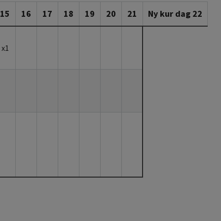
15
16
17
18
19
20
21
Ny kur dag 22
x1