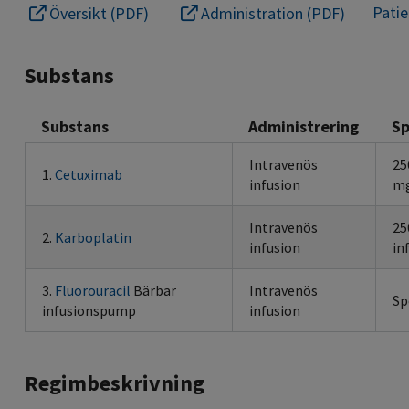
Pati
Översikt (PDF)
Administration (PDF)
Substans
Substans
Administrering
Sp
Intravenös
25
1.
Cetuximab
infusion
mg
Intravenös
25
2.
Karboplatin
infusion
in
3.
Fluorouracil
Bärbar
Intravenös
Sp
infusionspump
infusion
Regimbeskrivning