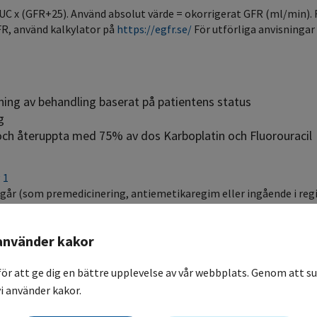
 AUC x (GFR+25). Använd absolut värde = okorrigerat GFR (ml/min). 
FR, använd kalkylator på
https://egfr.se/
För utförliga anvisninga
tning av behandling baserat på patientens status
ng
 och återuppta med 75% av dos Karboplatin och Fluorouracil
 1
går (som premedicinering, antiemetikaregim eller ingående i regi
mp avsedd för användning under 4 dygn (ca 2 ml/h) används, t.ex
använder kakor
äkemedel är lågemetogena.
för att ge dig en bättre upplevelse av vår webbplats. Genom att su
i använder kakor.