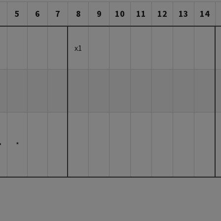
5
6
7
8
9
10
11
12
13
14
x1
*