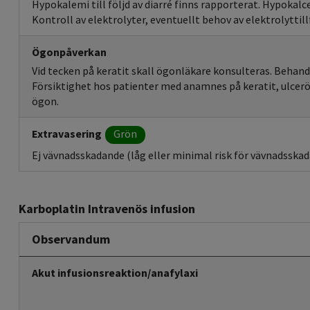
Hypokalemi till följd av diarré finns rapporterat. Hypoka
Kontroll av elektrolyter, eventuellt behov av elektrolyttill
Ögonpåverkan
Vid tecken på keratit skall ögonläkare konsulteras. Behand
Försiktighet hos patienter med anamnes på keratit, ulcerös
ögon.
Extravasering
Grön
Ej vävnadsskadande (låg eller minimal risk för vävnadsskada
Karboplatin Intravenös infusion
Observandum
Akut infusionsreaktion/anafylaxi