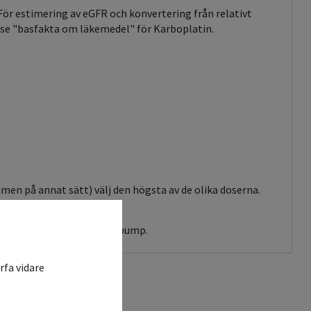
För estimering av eGFR och konvertering från relativt
r se "basfakta om läkemedel" för Karboplatin.
men på annat sätt) välj den högsta av de olika doserna.
 Baxter Infusor eller Homepump.
rfa vidare