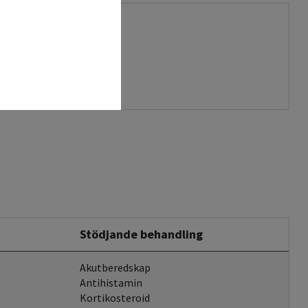
Stödjande behandling
Akutberedskap
Antihistamin
Kortikosteroid