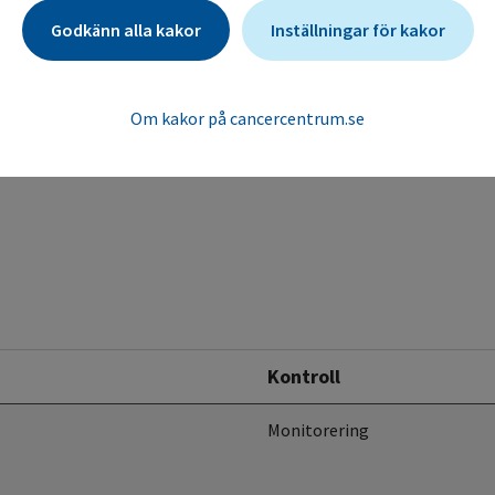
Godkänn alla kakor
Inställningar för kakor
5-fluorouracil
andling med 5-fluorouracil. Läkartidningen
Om kakor på cancercentrum.se
Kontroll
Monitorering