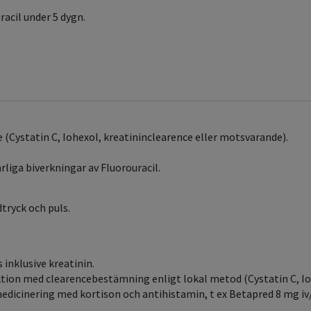
acil under 5 dygn.
 (Cystatin C, Iohexol, kreatininclearence eller motsvarande).
liga biverkningar av Fluorouracil.
tryck och puls.
 inklusive kreatinin.
tion med clearencebestämning enligt lokal metod (Cystatin C, Io
emedicinering med kortison och antihistamin, t ex Betapred 8 mg i