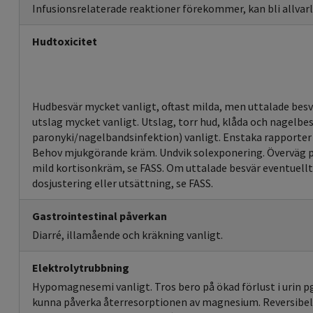
Infusionsrelaterade reaktioner förekommer, kan bli allvarl
Hudtoxicitet
Hudbesvär mycket vanligt, oftast milda, men uttalade be
utslag mycket vanligt. Utslag, torr hud, klåda och nagelbe
paronyki/nagelbandsinfektion) vanligt. Enstaka rapporter 
Behov mjukgörande kräm. Undvik solexponering. Överväg pr
mild kortisonkräm, se FASS. Om uttalade besvär eventuellt
dosjustering eller utsättning, se FASS.
Gastrointestinal påverkan
Diarré, illamående och kräkning vanligt.
Elektrolytrubbning
Hypomagnesemi vanligt. Tros bero på ökad förlust i urin 
kunna påverka återresorptionen av magnesium. Reversibel 