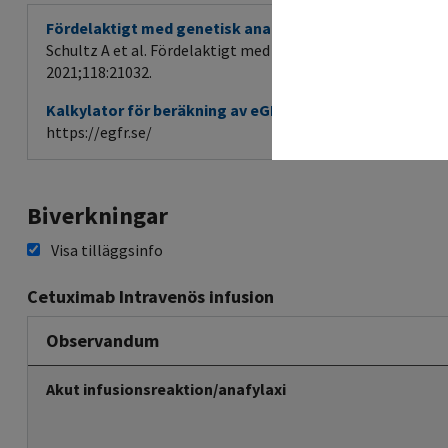
Fördelaktigt med genetisk analys före behandling med 
Schultz A et al. Fördelaktigt med genetisk analys före beh
2021;118:21032.
Kalkylator för beräkning av eGFR
https://egfr.se/
Biverkningar
Visa tilläggsinfo
Cetuximab Intravenös infusion
Observandum
Akut infusionsreaktion/anafylaxi