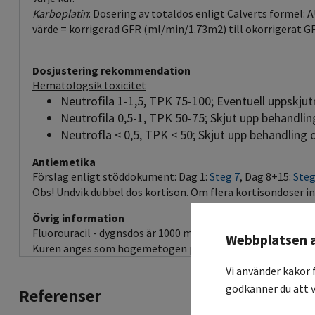
Karboplatin
: Dosering av totaldos enligt Calverts formel:
värde = korrigerad GFR (ml/min/1.73m2) till okorrigerat G
Dosjustering rekommendation
Hematologsik toxicitet
Neutrofila 1-1,5, TPK 75-100; Eventuell uppskju
Neutrofila 0,5-1, TPK 50-75; Skjut upp behandli
Neutrofla < 0,5, TPK < 50; Skjut upp behandling
Antiemetika
Förslag enligt stöddokument: Dag 1:
Steg 7
, Dag 8+15:
Steg
Obs! Undvik dubbel dos kortison. Om flera kortisondoser in
Övrig information
Fluorouracil - dygnsdos är 1000 mg/m2. Bärbar infusionspu
Webbplatsen 
Kuren anges som högemetogen pga Karboplatin. Övriga l
Vi använder kakor 
godkänner du att v
Referenser