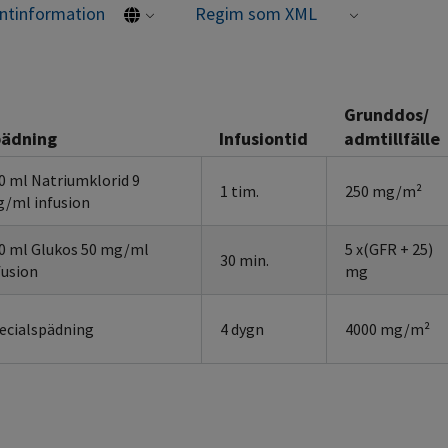
entinformation
Regim som XML
Grunddos/
ädning
Infusiontid
admtillfälle
0 ml Natriumklorid 9
1 tim.
250 mg/m²
/ml infusion
0 ml Glukos 50 mg/ml
5 x(GFR + 25)
30 min.
fusion
mg
ecialspädning
4 dygn
4000 mg/m²