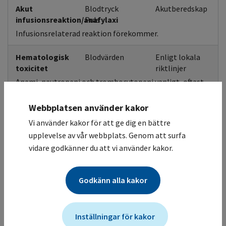
Akut
Blodtryck
Akutberedskap
infusionsreaktion/anafylaxi
Puls
Infusionsrelaterad reaktion förekommer.
Hematologisk
Blodvärden
Enligt lokala
toxicitet
riktlinjer
Anemi, neutropeni och trombocytopeni vanligt, oftast
grad 1-2, kan dock nå grad 3 - 4.
Webbplatsen använder kakor
Andningsvägar
Kortikosteroid
Vi använder kakor för att ge dig en bättre
Andnöd och hosta vanligt. Övre luftvägsinfektion och
upplevelse av vår webbplats. Genom att surfa
lunginflammation förekommer. Pneumonit
vidare godkänner du att vi använder kakor.
förekommer, kan uppstå sent efter behandlingsstart,
utred vid misstanke, eventuellt behandlingsuppehåll
eller utsättning och kortisonbehandlingsbehov, se
Godkänn alla kakor
FASS.
Gastrointestinal
Kortikosteroid
Inställningar för kakor
påverkan