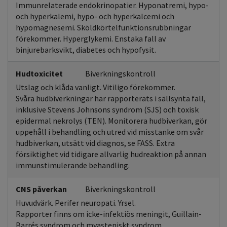
Immunrelaterade endokrinopatier. Hyponatremi, hypo-
och hyperkalemi, hypo- och hyperkalcemi och
hypomagnesemi. Sköldkörtelfunktionsrubbningar
förekommer. Hyperglykemi. Enstaka fall av
binjurebarksvikt, diabetes och hypofysit.
Hudtoxicitet
Biverkningskontroll
Utslag och klåda vanligt. Vitiligo förekommer.
Svåra hudbiverkningar har rapporterats i sällsynta fall,
inklusive Stevens Johnsons syndrom (SJS) och toxisk
epidermal nekrolys (TEN). Monitorera hudbiverkan, gör
uppehåll i behandling och utred vid misstanke om svår
hudbiverkan, utsätt vid diagnos, se FASS. Extra
försiktighet vid tidigare allvarlig hudreaktion på annan
immunstimulerande behandling.
CNS påverkan
Biverkningskontroll
Huvudvärk. Perifer neuropati. Yrsel.
Rapporter finns om icke-infektiös meningit, Guillain-
Barrés syndrom och myasteniskt syndrom.