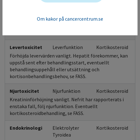
Illamående, kräkning, diarré, förstoppning, buksmärtor
och nedsatt aptit vanligt. Kolit och pankreatit
förekommer, kan uppstå sent efter behandlingsstart,
Om kakor på cancercentrum.se
eventuellt behandlingsuppehåll eller utsättning och
kortisonbehandlingsbehov, se FASS.
Levertoxicitet
Leverfunktion
Kortikosteroid
Förhöjda levervärden vanligt. Hepatit förekommer, kan
uppstå sent efter behandlingsstart, eventuellt
behandlingsuppehåll eller utsättning och
kortisonbehandlingsbehov, se FASS.
Njurtoxicitet
Njurfunktion
Kortikosteroid
Kreatininförhöjning vanligt. Nefrit har rapporterats i
enstaka fall, följ njurfunktion. Eventuellt
kortikosteroidbehandling, se FASS.
Endokrinologi
Elektrolyter
Kortikosteroid
Tyroidea