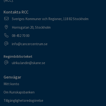
(RCC).
Kontakta RCC
Postadress
Sveriges Kommuner och Regioner, 118 82 Stockholm
Besöksadress
Hornsgatan 20, Stockholm
Telefonnummer
08-452 70 00
E-postadress
info@cancercentrum.se
Regimbiblioteket
E-postadress
ulrika.landin@skane.se
Genvägar
Mitt konto
Om Kunskapsbanken
Tillgänglighetsredogörelse