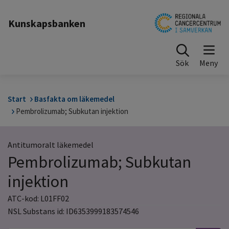
Till sidinnehåll
Kunskapsbanken
Sök
Start
Basfakta om läkemedel
Pembrolizumab; Subkutan injektion
Antitumoralt läkemedel
Pembrolizumab; Subkutan
injektion
ATC-kod: L01FF02
NSL Substans id: ID6353999183574546