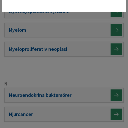
Myelodysplastiskt syndrom
Myelom
Myeloproliferativ neoplasi
N
Neuroendokrina buktumörer
Njurcancer