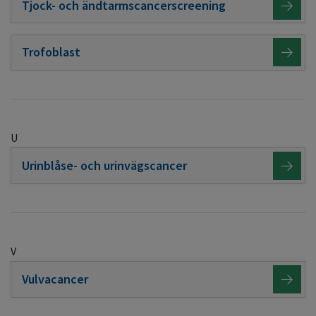
Tjock- och ändtarmscancerscreening
Trofoblast
U
Urinblåse- och urinvägscancer
V
Vulvacancer