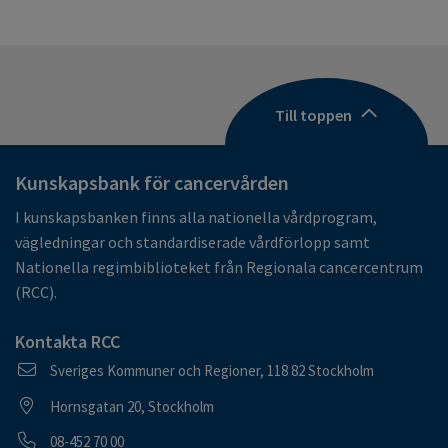
Till toppen
Kunskapsbank för cancervården
I kunskapsbanken finns alla nationella vårdprogram,
vägledningar och standardiserade vårdförlopp samt
Nationella regimbiblioteket från Regionala cancercentrum
(RCC).
Kontakta RCC
Postadress
Sveriges Kommuner och Regioner, 118 82 Stockholm
Besöksadress
Hornsgatan 20, Stockholm
Telefonnummer
08-452 70 00