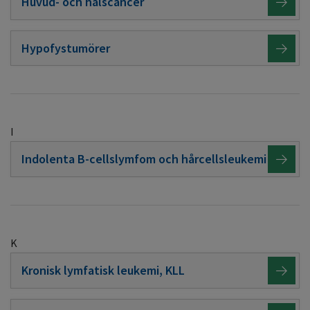
Huvud- och halscancer
Hypofystumörer
I
Indolenta B-cellslymfom och hårcellsleukemi
K
Kronisk lymfatisk leukemi, KLL