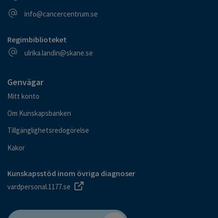
E-postadress
info@cancercentrum.se
Regimbiblioteket
E-postadress
ulrika.landin@skane.se
Genvägar
Mitt konto
Om Kunskapsbanken
Tillgänglighetsredogörelse
Kakor
Kunskapsstöd inom övriga diagnoser
vardpersonal.1177.se