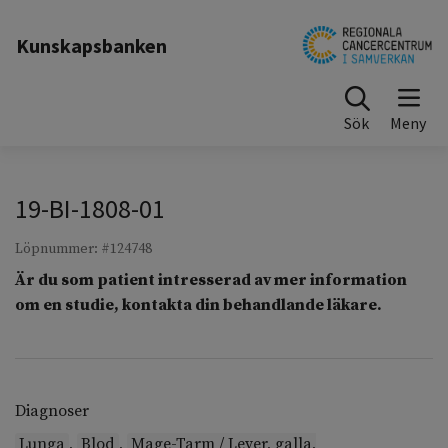
Till sidinnehåll
Kunskapsbanken
Sök
19-BI-1808-01
Löpnummer: #124748
Är du som patient intresserad av mer information
om en studie, kontakta din behandlande läkare.
Diagnoser
Lunga
,
Blod
,
Mage-Tarm / Lever, galla,