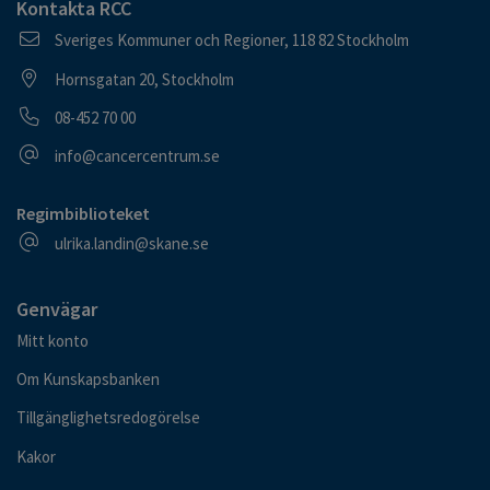
Kontakta RCC
Postadress
Sveriges Kommuner och Regioner, 118 82 Stockholm
Besöksadress
Hornsgatan 20, Stockholm
Telefonnummer
08-452 70 00
E-postadress
info@cancercentrum.se
Regimbiblioteket
E-postadress
ulrika.landin@skane.se
Genvägar
Mitt konto
Om Kunskapsbanken
Tillgänglighetsredogörelse
Kakor