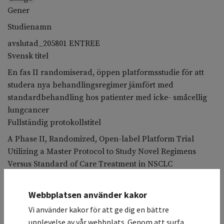
Gener
Studienamn
avslutad_205801 ENTREE
Svensk titel
En fas II randomiserad, öppen platformsstudie för att
studera nya behandlingsregimer jämfört med
standardbehandling hos patienter med icke- småcellig
lungcancer
Fullständig protokollstitel
A Phase II, Randomized, Open-label Platform Trial
Utilizing a Master Protocol to Study Novel Regimens
Versus Standard of Care Treatment in NSCLC
Participants
Koordinerande sjukhus
Webbplatsen använder kakor
Karolinska Universitetssjukhuset / Lungklinik
Vi använder kakor för att ge dig en bättre
Deltagande sjukhus
upplevelse av vår webbplats. Genom att surfa