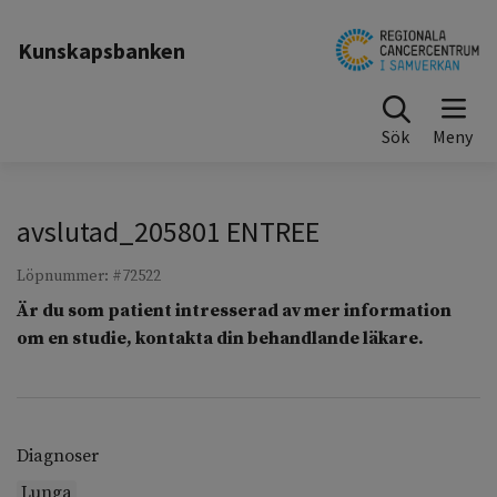
Till sidinnehåll
Kunskapsbanken
Sök
avslutad_205801 ENTREE
Löpnummer: #72522
Är du som patient intresserad av mer information
om en studie, kontakta din behandlande läkare.
Diagnoser
Lunga