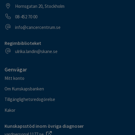
Besöksadress
Hornsgatan 20, Stockholm
Telefonnummer
08-452 70 00
E-postadress
info@cancercentrum.se
Regimbiblioteket
E-postadress
ulrika.landin@skane.se
Genvägar
Mitt konto
Om Kunskapsbanken
Tillgänglighetsredogörelse
Kakor
Kunskapsstöd inom övriga diagnoser
vardpersonal.1177.se