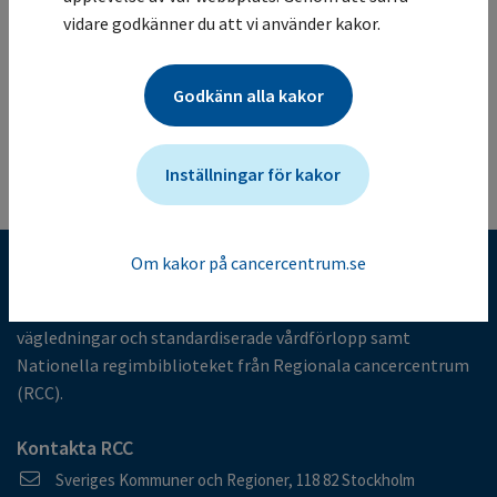
Studiesammanfattning
vidare godkänner du att vi använder kakor.
Mer information om studien för vårdgivare
Studien ändrades senast: (2025-05-05)
Godkänn alla kakor
Tillbaka till listan
Inställningar för kakor
Om kakor på cancercentrum.se
Kunskapsbank för cancervården
I kunskapsbanken finns alla nationella vårdprogram,
vägledningar och standardiserade vårdförlopp samt
Nationella regimbiblioteket från Regionala cancercentrum
(RCC).
Kontakta RCC
Postadress
Sveriges Kommuner och Regioner, 118 82 Stockholm