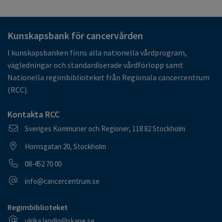
Kunskapsbank för cancervården
I kunskapsbanken finns alla nationella vårdprogram,
vägledningar och standardiserade vårdförlopp samt
Nationella regimbiblioteket från Regionala cancercentrum
(RCC).
Kontakta RCC
Postadress
Sveriges Kommuner och Regioner, 118 82 Stockholm
Besöksadress
Hornsgatan 20, Stockholm
Telefonnummer
08-452 70 00
E-postadress
info@cancercentrum.se
Regimbiblioteket
E-postadress
ulrika.landin@skane.se