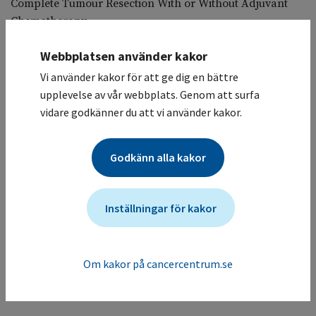
Complete Tumour Resection With or Without Adjuvant
Chemotherapy
Koordinerande sjukhus
Webbplatsen använder kakor
Linköpings universitetssjukhus / Lungklinik
Vi använder kakor för att ge dig en bättre
Deltagande sjukhus
upplevelse av vår webbplats. Genom att surfa
Studiesammanfattning
vidare godkänner du att vi använder kakor.
Diagnostiserats och genomgått kirurgisk behandling mot
lungcancer. Många patienter får ändå tillbaka sin
Godkänn alla kakor
tumörsjukdom trots efterbehandling med cellgifter. I
vissa fall uppstår mutationer (EGFRm). Studien ska ta
reda på om AZD9291 är effektivt som behandling för
Inställningar för kakor
patienter med positiv EGFRm.
Mer information om studien för vårdgivare
Studien ändrades senast: (2025-05-05)
Om kakor på cancercentrum.se
Tillbaka till listan