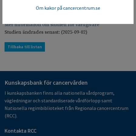
Genom denna studie hoppas vi kunna hitta ett snabbare
Om kakor på cancercentrum.se
och enklare sätt för diagnos så att rätt behandling kan
sättas in snabbare.
Mer information om studien för vårdgivare
Studien ändrades senast: (2025-09-02)
Tillbaka till listan
Kunskapsbank för cancervården
I kunskapsbanken finns alla nationella vårdprogram,
vägledningar och standardiserade vårdförlopp samt
Nationella regimbiblioteket från Regionala cancercentrum
(RCC).
Kontakta RCC