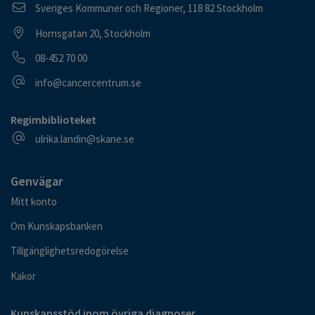
Postadress
Sveriges Kommuner och Regioner, 118 82 Stockholm
Besöksadress
Hornsgatan 20, Stockholm
Telefonnummer
08-452 70 00
E-postadress
info@cancercentrum.se
Regimbiblioteket
E-postadress
ulrika.landin@skane.se
Genvägar
Mitt konto
Om Kunskapsbanken
Tillgänglighetsredogörelse
Kakor
Kunskapsstöd inom övriga diagnoser