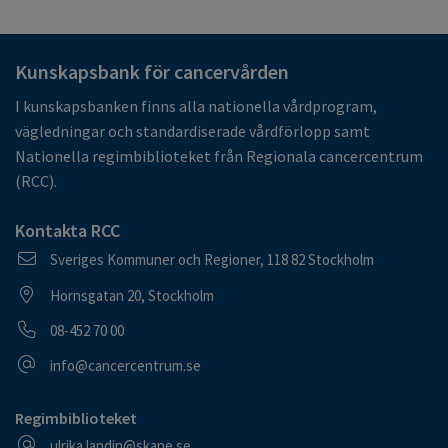
Kunskapsbank för cancervården
I kunskapsbanken finns alla nationella vårdprogram,
vägledningar och standardiserade vårdförlopp samt
Nationella regimbiblioteket från Regionala cancercentrum
(RCC).
Kontakta RCC
Postadress
Sveriges Kommuner och Regioner, 118 82 Stockholm
Besöksadress
Hornsgatan 20, Stockholm
Telefonnummer
08-452 70 00
E-postadress
info@cancercentrum.se
Regimbiblioteket
E-postadress
ulrika.landin@skane.se