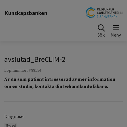
Till sidinnehåll
Kunskapsbanken
Sök
avslutad_BreCLIM-2
Löpnummer: #88154
Är du som patient intresserad av mer information
om en studie, kontakta din behandlande läkare.
Diagnoser
Bröst