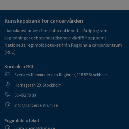
Kunskapsbank för cancervården
I kunskapsbanken finns alla nationella vårdprogram,
vägledningar och standardiserade vårdförlopp samt
Nationella regimbiblioteket från Regionala cancercentrum
(RCC).
Kontakta RCC
Postadress
Sveriges Kommuner och Regioner, 118 82 Stockholm
Besöksadress
Hornsgatan 20, Stockholm
Telefonnummer
08-452 70 00
E-postadress
info@cancercentrum.se
Regimbiblioteket
E-postadress
ulrika.landin@skane.se