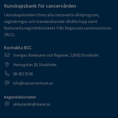
Kunskapsbank för cancervården
I kunskapsbanken finns alla nationella vårdprogram,
vägledningar och standardiserade vårdförlopp samt
Nationella regimbiblioteket från Regionala cancercentrum
(RCC).
Kontakta RCC
Postadress
Sveriges Kommuner och Regioner, 118 82 Stockholm
Besöksadress
Hornsgatan 20, Stockholm
Telefonnummer
08-452 70 00
E-postadress
info@cancercentrum.se
Regimbiblioteket
E-postadress
ulrika.landin@skane.se