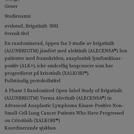
Gener
Studienamn
avslutad_Brigatinib-3001
Svensk titel
En randomiserad, öppen fas 3-studie av brigatinib
(ALUNBRIGTM) jämfört med alektinib (ALECENSA®) hos
patienter med framskriden, anaplastisk lymfomkinas -
positiv (ALK+), icke-småcellig lungcancer som har
progredierat på krizotinib (XALKORI®).
Fullständig protokollstitel
A Phase 3 Randomized Open-label Study of Brigatinib
(ALUNBRIGTM) Versus Alectinib (ALECENSA®) in
Advanced Anaplastic Lymphoma Kinase-Positive Non–
Small-Cell Lung Cancer Patients Who Have Progressed
on Crizotinib (XALKORI®)
Koordinerande sjukhus