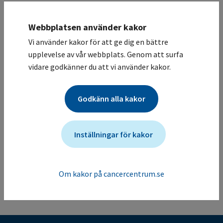
Karolinska Universitetssjukhuset / Onkologisk klinik,
allmän
Webbplatsen använder kakor
Deltagande sjukhus
Vi använder kakor för att ge dig en bättre
Studiesammanfattning
upplevelse av vår webbplats. Genom att surfa
Randomisering mellan tablettbehandling med Brigatinib
vidare godkänner du att vi använder kakor.
eller Alectinib som tas dagligen. Behandling pågår så
länge nytta finns. Tätare återbesök i början av
Godkänn alla kakor
behandlingen som därefter övergår i besök en gång per
månad. Utvärdering sker med datortomografi första året
som glesas ut därefter.
Inställningar för kakor
Mer information om studien för vårdgivare
Studien ändrades senast: (2025-05-05)
Om kakor på cancercentrum.se
Tillbaka till listan