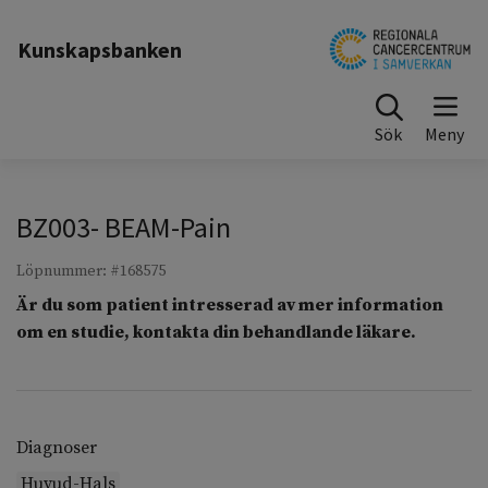
Till sidinnehåll
Kunskapsbanken
Sök
BZ003- BEAM-Pain
Löpnummer: #168575
Är du som patient intresserad av mer information
om en studie, kontakta din behandlande läkare.
Diagnoser
Huvud-Hals