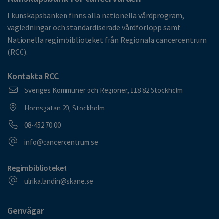
I kunskapsbanken finns alla nationella vårdprogram,
vägledningar och standardiserade vårdförlopp samt
Nationella regimbiblioteket från Regionala cancercentrum
(RCC).
Kontakta RCC
Postadress
Sveriges Kommuner och Regioner, 118 82 Stockholm
Besöksadress
Hornsgatan 20, Stockholm
Telefonnummer
08-452 70 00
E-postadress
info@cancercentrum.se
Regimbiblioteket
E-postadress
ulrika.landin@skane.se
Genvägar