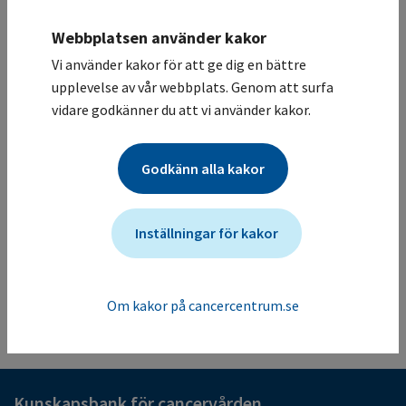
Deltagande sjukhus
Webbplatsen använder kakor
Karolinska Universitetssjukhuset / Onkologisk klinik,
allmän
Vi använder kakor för att ge dig en bättre
Studiesammanfattning
upplevelse av vår webbplats. Genom att surfa
vidare godkänner du att vi använder kakor.
En studie för att utvärdera effekten, säkerheten och
toleransen av smärtläkemedlet BupiZenge mot smärta
associerad med oral mucositis . Patienterna
Godkänn alla kakor
randomiseras 2:1 till behandling med BupiZenge
sugtablett eller Lidokain munskölj.
Mer information om studien för vårdgivare
Inställningar för kakor
Studien ändrades senast: (2026-06-01)
Tillbaka till listan
Om kakor på cancercentrum.se
Kunskapsbank för cancervården