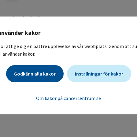
avslutad_CheckMate 238, CA209-238
En randomiserad dubbel-blind fas III studie med Nivolu
använder kakor
tilläggsbehandling efter operation av avancerad melanoms
A Phase 3, Randomized, Double-blind study of Adjuvant 
för att ge dig en bättre upplevelse av vår webbplats. Genom att su
complete-Resection of Stage IIIb/c or Stage IV Melanoma i
i använder kakor.
Sahlgrenska Universitetssjukhuset / Onkologisk klinik, all
Godkänn alla kakor
Inställningar för kakor
En randomiserad dubbelblind studie där man gör jämförel
på återfallsfri överlevnad efter total avlägsnande av tumö
tolerans för de två läkemedlen och PDL1 vid återfallsfri öv
Om kakor på cancercentrum.se