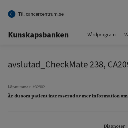
Till sidinnehåll
Till cancercentrum.se
Kunskapsbanken
Vårdprogram
V
avslutad_CheckMate 238, CA20
Löpnummer: #32902
Är du som patient intresserad av mer information om 
Diagnoser