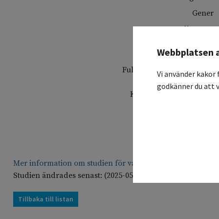
Gener
Studienamn
Svensk titel
Webbplatsen 
Fullständig protokollstitel
Vi använder kakor 
godkänner du att v
Koordinerande sjukhus
Deltagande sjukhus
Studiesammanfattning
Mer information om studien för vårdgivare
Studien ändrades senast: (2025-05-05)
Tillbaka till listan