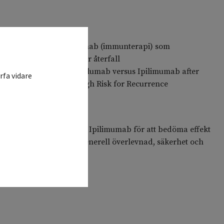
mab jämfört med Ipilimumab (immunterapi) som
jukdom med hög risk för återfall
Immunotherapy with Nivolumab versus Ipilimumab after
rfa vidare
n Subjects who are at High Risk for Recurrence
män
se mellan Nivolumab vs Ipilimumab för att bedöma effekt
rvävnad. Jämförelse av generell överlevnad, säkerhet och
erlevnad.