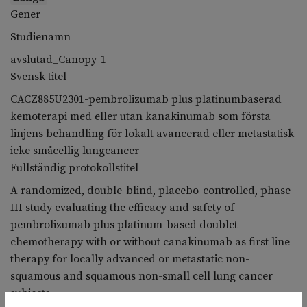
Gener
Studienamn
avslutad_Canopy-1
Svensk titel
CACZ885U2301-pembrolizumab plus platinumbaserad
kemoterapi med eller utan kanakinumab som första
linjens behandling för lokalt avancerad eller metastatisk
icke småcellig lungcancer
Fullständig protokollstitel
A randomized, double-blind, placebo-controlled, phase
III study evaluating the efficacy and safety of
pembrolizumab plus platinum-based doublet
chemotherapy with or without canakinumab as first line
therapy for locally advanced or metastatic non-
squamous and squamous non-small cell lung cancer
subjects