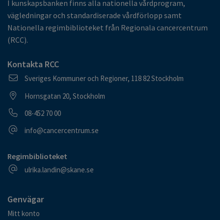
I kunskapsbanken finns alla nationella vårdprogram,
vägledningar och standardiserade vårdförlopp samt
Nationella regimbiblioteket från Regionala cancercentrum
(RCC).
Kontakta RCC
Postadress
Sveriges Kommuner och Regioner, 118 82 Stockholm
Besöksadress
Hornsgatan 20, Stockholm
Telefonnummer
08-452 70 00
E-postadress
info@cancercentrum.se
Regimbiblioteket
E-postadress
ulrika.landin@skane.se
Genvägar
Mitt konto