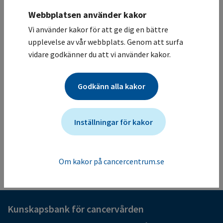
Koordinerande sjukhus
Webbplatsen använder kakor
Karolinska Universitetssjukhuset / Onkologisk klinik,
Vi använder kakor för att ge dig en bättre
allmän
upplevelse av vår webbplats. Genom att surfa
Deltagande sjukhus
vidare godkänner du att vi använder kakor.
Studiesammanfattning
1st line studie på icke småcellig lungcancer där
Godkänn alla kakor
patienterna får standard cytostatika + Pembrolizumab +
Canacinumab/Placebo
Mer information om studien för vårdgivare
Inställningar för kakor
Studien ändrades senast: (2025-05-05)
Tillbaka till listan
Om kakor på cancercentrum.se
Kunskapsbank för cancervården