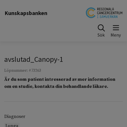
Till sidinnehåll
Kunskapsbanken
Sök
avslutad_Canopy-1
Löpnummer: #73263
Är du som patient intresserad av mer information
om en studie, kontakta din behandlande läkare.
Diagnoser
Lunga