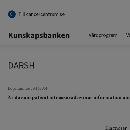
Till sidinnehåll
Till cancercentrum.se
Kunskapsbanken
Vårdprogram
V
DARSH
Löpnummer: #167051
Är du som patient intresserad av mer information om 
Diagnoser