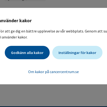
DARSH
använder kakor
Day care in Robotic Surgery Hysterectomy. Jämförande stu
assisterad hysterektomi
för att ge dig en bättre upplevelse av vår webbplats. Genom att su
Day care in Robotic Surgery Hysterectomy. Jämförande stu
i använder kakor.
assisterad hysterektomi
Karolinska Universitetssjukhuset / Gynekologisk klinik
Godkänn alla kakor
Inställningar för kakor
Karolinska Universitetssjukhuset / Gynekologisk klini
Om kakor på cancercentrum.se