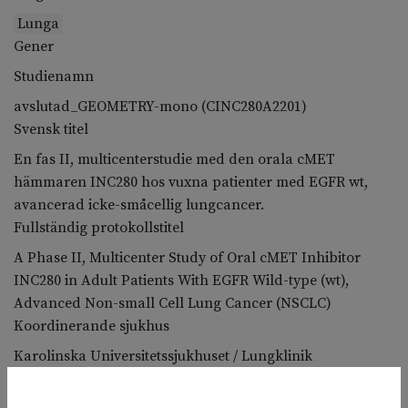
Lunga
Gener
Studienamn
avslutad_GEOMETRY-mono (CINC280A2201)
Svensk titel
En fas II, multicenterstudie med den orala cMET
hämmaren INC280 hos vuxna patienter med EGFR wt,
avancerad icke-småcellig lungcancer.
Fullständig protokollstitel
A Phase II, Multicenter Study of Oral cMET Inhibitor
INC280 in Adult Patients With EGFR Wild-type (wt),
Advanced Non-small Cell Lung Cancer (NSCLC)
Koordinerande sjukhus
Karolinska Universitetssjukhuset / Lungklinik
Deltagande sjukhus