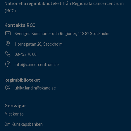
Nationella regimbiblioteket från Regionala cancercentrum
(RCC).
Kontakta RCC
Postadress
Sveriges Kommuner och Regioner, 118 82 Stockholm
Besöksadress
Hornsgatan 20, Stockholm
Telefonnummer
08-452 70 00
E-postadress
info@cancercentrum.se
Regimbiblioteket
E-postadress
ulrika.landin@skane.se
Genvägar
Mitt konto
Om Kunskapsbanken