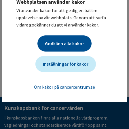
Studiesammanfattning
Webbplatsen använder kakor
En öppen randomiserad multicenterstudie där effekt och
Vi använder kakor för att ge dig en bättre
säkerhet hos ceritinib kommer att utvärderas. Inkluderar
upplevelse av vår webbplats. Genom att surfa
patienter med icke-småcellig lungcancer som är EGFR
vidare godkänner du att vi använder kakor.
och ALK negativa och har en amplifiering av eller
mutation i genen cMET. cMET-status analyseras vid
Godkänn alla kakor
centralt laboratorium för studien.
Mer information om studien för vårdgivare
Studien ändrades senast: (2025-05-05)
Inställningar för kakor
Tillbaka till listan
Om kakor på cancercentrum.se
Kunskapsbank för cancervården
I kunskapsbanken finns alla nationella vårdprogram,
vägledningar och standardiserade vårdförlopp samt