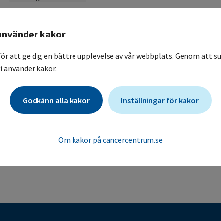
avslutad_ICAP
använder kakor
-
för att ge dig en bättre upplevelse av vår webbplats. Genom att su
-
i använder kakor.
Karolinska Universitetssjukhuset / Onkologisk klinik, allmä
Godkänn alla kakor
Inställningar för kakor
-
Om kakor på cancercentrum.se