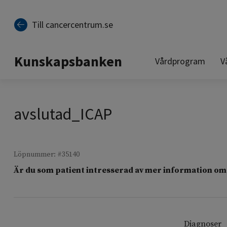
Till sidinnehåll
Till cancercentrum.se
Kunskapsbanken
Vårdprogram
V
avslutad_ICAP
Löpnummer: #35140
Är du som patient intresserad av mer information om 
Diagnoser