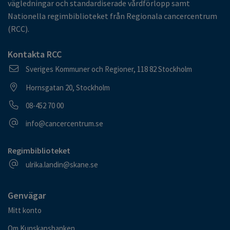
vägledningar och standardiserade vårdförlopp samt
Nationella regimbiblioteket från Regionala cancercentrum
(RCC).
Kontakta RCC
Postadress
Sveriges Kommuner och Regioner, 118 82 Stockholm
Besöksadress
Hornsgatan 20, Stockholm
Telefonnummer
08-452 70 00
E-postadress
info@cancercentrum.se
Regimbiblioteket
E-postadress
ulrika.landin@skane.se
Genvägar
Mitt konto
Om Kunskapsbanken