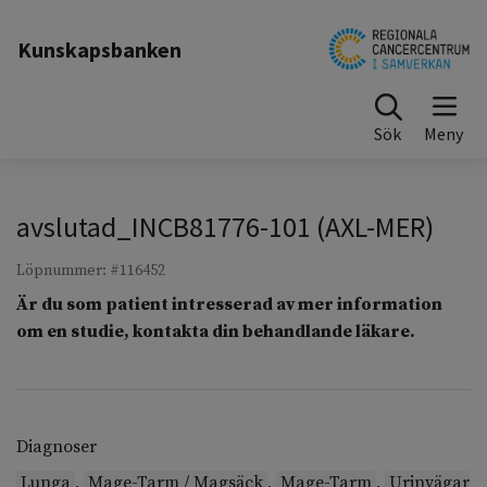
Till sidinnehåll
Kunskapsbanken
Sök
avslutad_INCB81776-101 (AXL-MER)
Löpnummer: #116452
Är du som patient intresserad av mer information
om en studie, kontakta din behandlande läkare.
Diagnoser
Lunga
,
Mage-Tarm / Magsäck
,
Mage-Tarm
,
Urinvägar