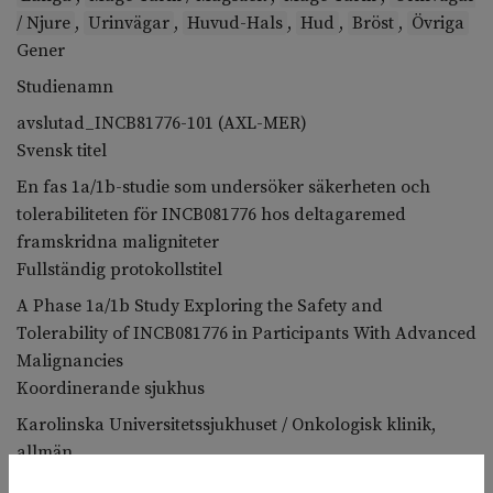
/ Njure
,
Urinvägar
,
Huvud-Hals
,
Hud
,
Bröst
,
Övriga
Gener
Studienamn
avslutad_INCB81776-101 (AXL-MER)
Svensk titel
En fas 1a/1b-studie som undersöker säkerheten och
tolerabiliteten för INCB081776 hos deltagaremed
framskridna maligniteter
Fullständig protokollstitel
A Phase 1a/1b Study Exploring the Safety and
Tolerability of INCB081776 in Participants With Advanced
Malignancies
Koordinerande sjukhus
Karolinska Universitetssjukhuset / Onkologisk klinik,
allmän
Deltagande sjukhus