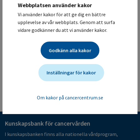
Webbplatsen använder kakor
Studiesammanfattning
Vi använder kakor för att ge dig en bättre
Denna first-in-human-studie kommer att undersöka
upplevelse av vår webbplats. Genom att surfa
säkerheten och tolerabiliteten samt fastställa en
vidare godkänner du att vi använder kakor.
rekommenderad dos av studieläkemedlet INCB081776
som monoterapi (Del 1) och sedan i kombination med
INCMGA00012 (Del 2) hos deltagare med avancerade
Godkänn alla kakor
solida tumörer.
Mer information om studien för vårdgivare
Studien ändrades senast: (2025-05-05)
Inställningar för kakor
Tillbaka till listan
Om kakor på cancercentrum.se
Kunskapsbank för cancervården
I kunskapsbanken finns alla nationella vårdprogram,