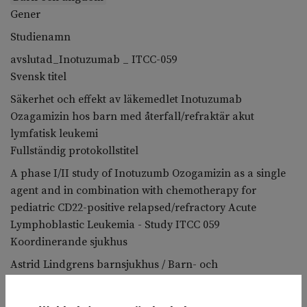
Gener
Studienamn
avslutad_Inotuzumab _ ITCC-059
Svensk titel
Säkerhet och effekt av läkemedlet Inotuzumab
Ozagamizin hos barn med återfall/refraktär akut
lymfatisk leukemi
Fullständig protokollstitel
A phase I/II study of Inotuzumb Ozogamizin as a single
agent and in combination with chemotherapy for
pediatric CD22-positive relapsed/refractory Acute
Lymphoblastic Leukemia - Study ITCC 059
Koordinerande sjukhus
Astrid Lindgrens barnsjukhus / Barn- och
ungdomsmedicinsk klinik
Deltagande sjukhus