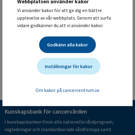
Webbplatsen använder kakor
Studiesammanfattning
Vi använder kakor för att ge dig en bättre
Syftet är att fastställa en säker dos av läkemedlet i
upplevelse av vår webbplats. Genom att surfa
kombination av kemoterapi. Man vill också se eventuella
vidare godkänner du att vi använder kakor.
biverkningar och effekt samt utsöndring i blodet genom
blodprover. Behandlingen pågår i högst 6 Cykler (ca 1
Godkänn alla kakor
cykel per månad).
Mer information om studien för vårdgivare
Studien ändrades senast: (2026-05-26)
Inställningar för kakor
Tillbaka till listan
Om kakor på cancercentrum.se
Kunskapsbank för cancervården
I kunskapsbanken finns alla nationella vårdprogram,
vägledningar och standardiserade vårdförlopp samt