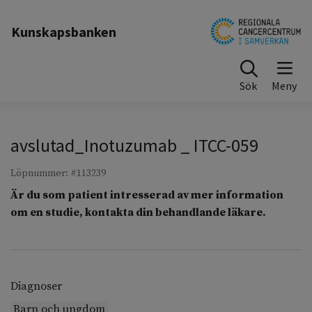
Till sidinnehåll
Kunskapsbanken
Sök
avslutad_Inotuzumab _ ITCC-059
Löpnummer: #113239
Är du som patient intresserad av mer information
om en studie, kontakta din behandlande läkare.
Diagnoser
Barn och ungdom