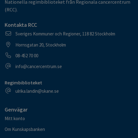
Nationella regimbiblioteket från Regionala cancercentrum
(RCC).
Kontakta RCC
Postadress
Sveriges Kommuner och Regioner, 118 82 Stockholm
Besöksadress
Hornsgatan 20, Stockholm
Telefonnummer
08-452 70 00
E-postadress
info@cancercentrum.se
Regimbiblioteket
E-postadress
ulrika.landin@skane.se
Genvägar
Mitt konto
Om Kunskapsbanken