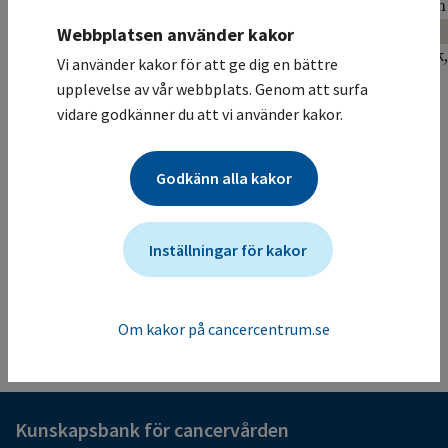
Skånes universitetssjukhus / Onkologisk klinik, allmän
Akademiska sjukhuset / Onkologisk klinik, allmän
Webbplatsen använder kakor
Sahlgrenska Universitetssjukhuset / Onkologisk klinik,
Vi använder kakor för att ge dig en bättre
allmän
upplevelse av vår webbplats. Genom att surfa
Studiesammanfattning
vidare godkänner du att vi använder kakor.
iEuroEwing studien är ett samarbete mellan europeiska
och andra internationella Ewing sarkom studiegrupper.
Godkänn alla kakor
Det primära målet är att öka överlevnaden för patienter
med Ewing sarkom.
Mer information om studien för vårdgivare
Inställningar för kakor
Studien ändrades senast: (2026-07-27)
Tillbaka till listan
Om kakor på cancercentrum.se
Kunskapsbank för cancervården