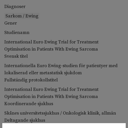
Diagnoser
Sarkom / Ewing
Gener
Studienamn
International Euro Ewing Trial for Treatment
Optimisation in Patients With Ewing Sarcoma
Svensk titel
Internationella Euro Ewing-studien för patientyer med
lokaliserad eller metastatisk sjukdom
Fullständig protokollstitel
International Euro Ewing Trial for Treatment
Optimisation in Patients With Ewing Sarcoma
Koordinerande sjukhus
Skånes universitetssjukhus / Onkologisk klinik, allmän
Deltagande sjukhus