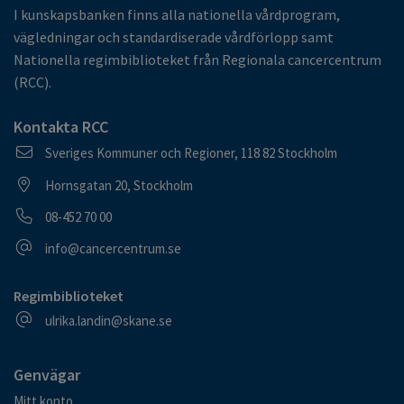
I kunskapsbanken finns alla nationella vårdprogram,
vägledningar och standardiserade vårdförlopp samt
Nationella regimbiblioteket från Regionala cancercentrum
(RCC).
Kontakta RCC
Postadress
Sveriges Kommuner och Regioner, 118 82 Stockholm
Besöksadress
Hornsgatan 20, Stockholm
Telefonnummer
08-452 70 00
E-postadress
info@cancercentrum.se
Regimbiblioteket
E-postadress
ulrika.landin@skane.se
Genvägar
Mitt konto