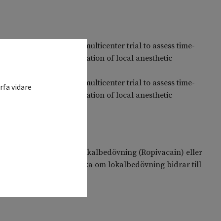
domized double blind, multicenter trial to assess time-
therapy after administration of local anesthetic
varian cancer
domized double blind, multicenter trial to assess time-
rfa vidare
therapy after administration of local anesthetic
varian cancer
miseras mellan att få Lokalbedövning (Ropivacain) eller
ationen, för att undersöka om lokalbedövning bidrar till