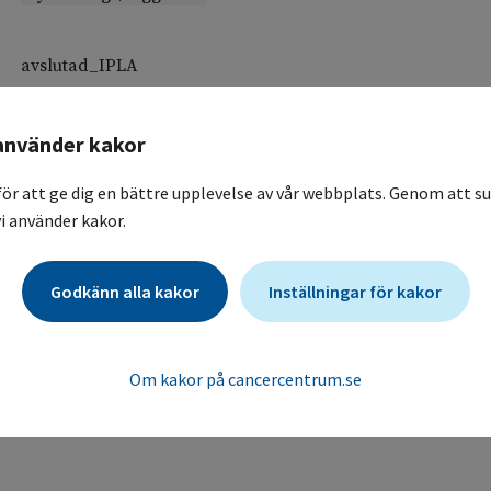
avslutad_IPLA
Intra-Peritoneal Local Anesthetics in Ovarian Cancer A ran
interval between cytoreductive surgery and adjuvant chemo
använder kakor
intraperitoneally/perioperatively in advanced epithelial o
Intra-Peritoneal Local Anesthetics in Ovarian Cancer A ran
för att ge dig en bättre upplevelse av vår webbplats. Genom att su
interval between cytoreductive surgery and adjuvant chemo
i använder kakor.
intraperitoneally/perioperatively in advanced epithelial o
Karolinska Universitetssjukhuset / Gynekologisk klinik
Godkänn alla kakor
Inställningar för kakor
Patienter som opereras för avancerad ovarialcancer rando
Placebo ( koksalt-lösning) i bukhålan under och efter oper
Om kakor på cancercentrum.se
snabbare rehabilitering och start av adjuvant behandling.