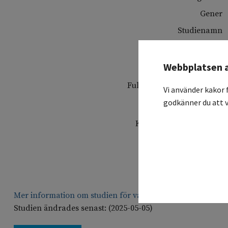
Gener
Studienamn
Svensk titel
Webbplatsen 
Fullständig protokollstitel
Vi använder kakor 
godkänner du att v
Koordinerande sjukhus
Deltagande sjukhus
Studiesammanfattning
Mer information om studien för vårdgivare
Studien ändrades senast: (2025-05-05)