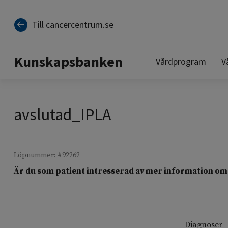
Till sidinnehåll
Till cancercentrum.se
Kunskapsbanken
Vårdprogram
V
avslutad_IPLA
Löpnummer: #92262
Är du som patient intresserad av mer information om 
Diagnoser