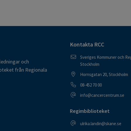
Kontakta RCC
Postadress
Sveriges Kommuner och Reg
ledningar och
Stockholm
oteket från Regionala
Besöksadress
Hornsgatan 20, Stockholm
Telefonnummer
08-452 70 00
E-postadress
info@cancercentrum.se
Regimbiblioteket
E-postadress
ulrika.landin@skane.se