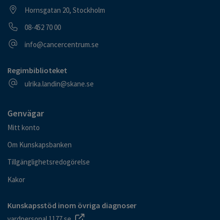
Besöksadress
Hornsgatan 20, Stockholm
Telefonnummer
08-452 70 00
E-postadress
info@cancercentrum.se
Regimbiblioteket
E-postadress
ulrika.landin@skane.se
Genvägar
Mitt konto
Om Kunskapsbanken
Tillgänglighetsredogörelse
Kakor
Kunskapsstöd inom övriga diagnoser
vardpersonal.1177.se