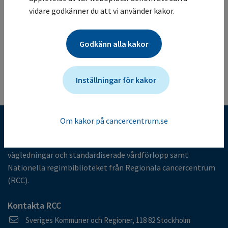
Studiesammanfattning
vidare godkänner du att vi använder kakor.
Mer information om studien för vårdgivare
Studien ändrades senast: (2025-05-05)
Godkänn alla kakor
Tillbaka till listan
Inställningar för kakor
Om kakor på cancercentrum.se
Kunskapsbank för cancervården
I kunskapsbanken finns alla nationella vårdprogram,
vägledningar och standardiserade vårdförlopp samt
Nationella regimbiblioteket från Regionala cancercentrum
(RCC).
Kontakta RCC
Postadress
Sveriges Kommuner och Regioner, 118 82 Stockholm