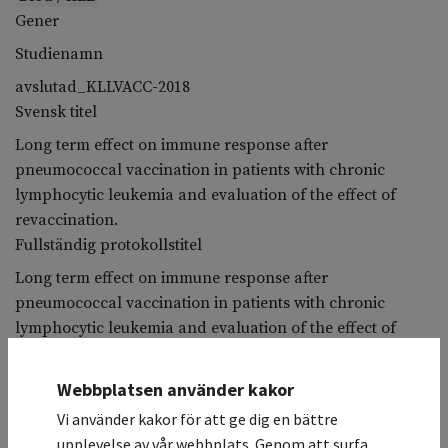
Gener
Studienamn
avslutad_KLLVACC-2018
Svensk titel
Long term effect on immune response after
pneumococcal vaccination in patients with chronic
lymphocytic leukemia and evaluation of the effect of
revaccination.
Fullständig protokollstitel
Long term effect on immune response after
pneumococcal vaccination in patients with chronic
lymphocytic leukemia and evaluation of the effect of
revaccination.
Koordinerande sjukhus
Webbplatsen använder kakor
Universitetssjukhuset Örebro / Hematologisk klinik
Vi använder kakor för att ge dig en bättre
Deltagande sjukhus
upplevelse av vår webbplats. Genom att surfa