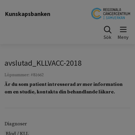
Till sidinnehåll
Kunskapsbanken
Sök
avslutad_KLLVACC-2018
Löpnummer: #81662
Är du som patient intresserad av mer information
om en studie, kontakta din behandlande läkare.
Diagnoser
Blod / KLL