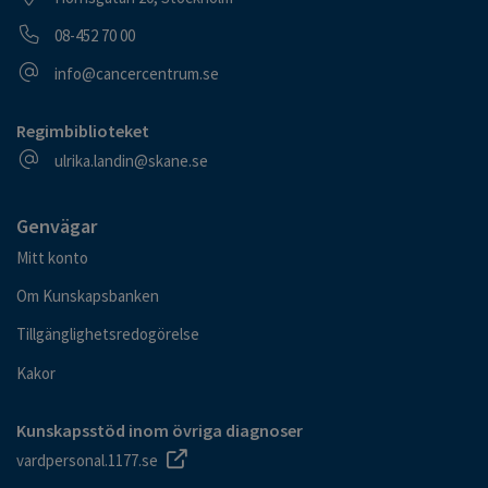
Telefonnummer
08-452 70 00
E-postadress
info@cancercentrum.se
Regimbiblioteket
E-postadress
ulrika.landin@skane.se
Genvägar
Mitt konto
Om Kunskapsbanken
Tillgänglighetsredogörelse
Kakor
Kunskapsstöd inom övriga diagnoser
vardpersonal.1177.se