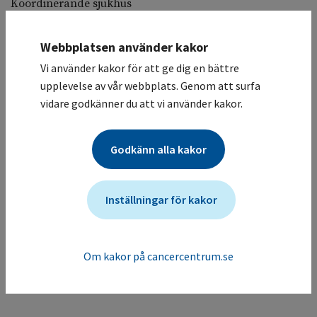
Koordinerande sjukhus
Karolinska Universitetssjukhuset / Hematologisk klinik
Deltagande sjukhus
Webbplatsen använder kakor
Karolinska Universitetssjukhuset / Hematologisk
Vi använder kakor för att ge dig en bättre
klinik
upplevelse av vår webbplats. Genom att surfa
Studiesammanfattning
vidare godkänner du att vi använder kakor.
: En fas 3, multicenter, randomiserad, dubbelblind,
placebokontrollerad studie av rilzabrutinib på varm
Godkänn alla kakor
hemolys (wAIHA). Studien syftar till att utvärdera effekten
av per oralt rilzabrutinib på hållbar ökning av
hemoglobin-nivån hos patienter med varm hemolys.
Inställningar för kakor
Mer information om studien för vårdgivare
Studien ändrades senast: (2025-10-21)
Om kakor på cancercentrum.se
Tillbaka till listan