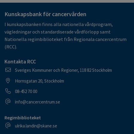
Kunskapsbank för cancervården
I kunskapsbanken finns alla nationella vårdprogram,
vägledningar och standardiserade vårdförlopp samt
Nationella regimbiblioteket från Regionala cancercentrum
(RCC).
Kontakta RCC
Postadress
Sveriges Kommuner och Regioner, 118 82 Stockholm
Besöksadress
Hornsgatan 20, Stockholm
Telefonnummer
08-452 70 00
E-postadress
info@cancercentrum.se
Regimbiblioteket
E-postadress
ulrika.landin@skane.se