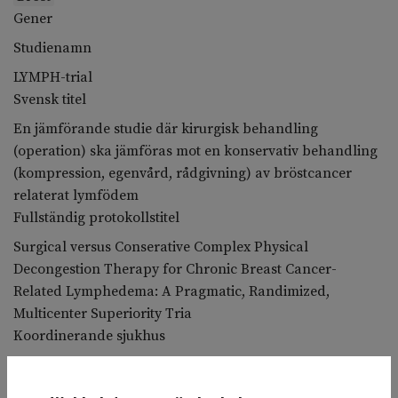
Gener
Studienamn
LYMPH-trial
Svensk titel
En jämförande studie där kirurgisk behandling
(operation) ska jämföras mot en konservativ behandling
(kompression, egenvård, rådgivning) av bröstcancer
relaterat lymfödem
Fullständig protokollstitel
Surgical versus Conserative Complex Physical
Decongestion Therapy for Chronic Breast Cancer-
Related Lymphedema: A Pragmatic, Randimized,
Multicenter Superiority Tria
Koordinerande sjukhus
Karolinska Universitetssjukhuset / Kirurgisk klinik
Deltagande sjukhus