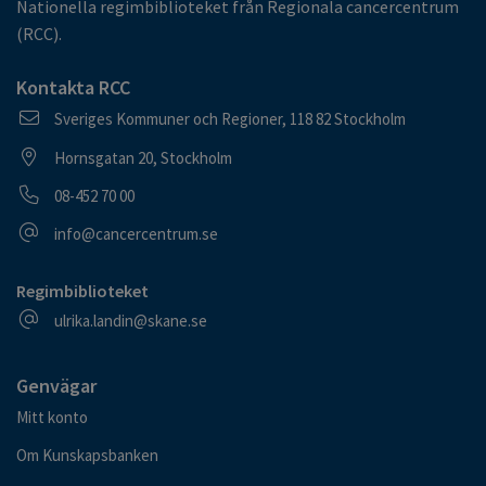
Nationella regimbiblioteket från Regionala cancercentrum
(RCC).
Kontakta RCC
Postadress
Sveriges Kommuner och Regioner, 118 82 Stockholm
Besöksadress
Hornsgatan 20, Stockholm
Telefonnummer
08-452 70 00
E-postadress
info@cancercentrum.se
Regimbiblioteket
E-postadress
ulrika.landin@skane.se
Genvägar
Mitt konto
Om Kunskapsbanken