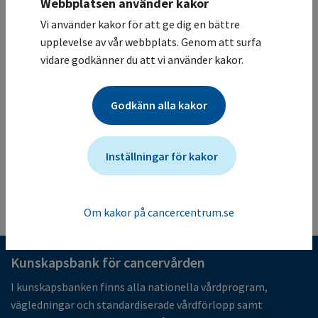
Webbplatsen använder kakor
Karolinska Universitetssjukhuset / Kirurgisk klinik
Vi använder kakor för att ge dig en bättre
Studiesammanfattning
upplevelse av vår webbplats. Genom att surfa
En Randomiserad studie mellan kirurgisk behandling
vidare godkänner du att vi använder kakor.
(arm A) eller konventionell behandling (arm B) för
patienter som opererats för bröstcancer och utvecklat
Godkänn alla kakor
lymfödem
Mer information om studien för vårdgivare
Studien ändrades senast: (2026-05-21)
Inställningar för kakor
Tillbaka till listan
Om kakor på cancercentrum.se
Kunskapsbank för cancervården
I kunskapsbanken finns alla nationella vårdprogram,
vägledningar och standardiserade vårdförlopp samt