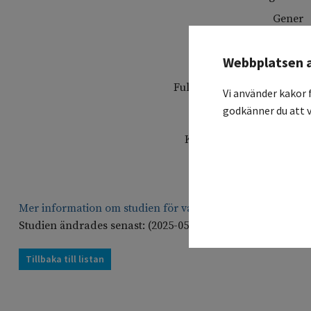
Gener
Studienamn
Webbplatsen 
Svensk titel
Fullständig protokollstitel
Vi använder kakor 
godkänner du att v
Koordinerande sjukhus
Deltagande sjukhus
Studiesammanfattning
Mer information om studien för vårdgivare
Studien ändrades senast: (2025-05-05)
Tillbaka till listan