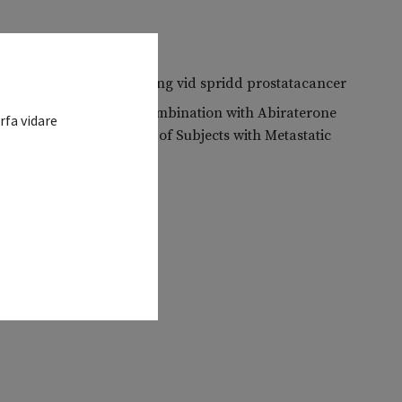
h prednisolon för behandling vid spridd prostatacancer
tudy of Niraparib in Combination with Abiraterone
rfa vidare
ednisone for Treatment of Subjects with Metastatic
n