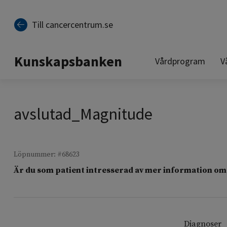
Till sidinnehåll
Till cancercentrum.se
Kunskapsbanken
Vårdprogram
V
avslutad_Magnitude
Löpnummer: #68623
Är du som patient intresserad av mer information om 
Diagnoser