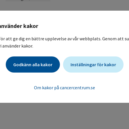
avslutad_Magnitude
använder kakor
En studie med niraparib i tillägg till abirateronacetat oc
A Phase 3 Randomized, Placebo-controlled, Double-blind S
för att ge dig en bättre upplevelse av vår webbplats. Genom att su
Acetate and Prednisone Versus Abiraterone Acetate and Pr
i använder kakor.
Prostate Cancer
Karolinska Universitetssjukhuset / Onkologisk klinik, allmä
Godkänn alla kakor
Inställningar för kakor
Om kakor på cancercentrum.se