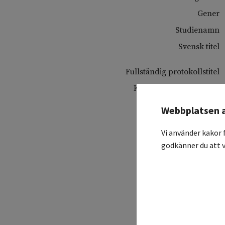
Gener
Studienamn
Svensk titel
Fullständig protokollstitel
Koordinerande sjukhus
Deltagande sjukhus
Webbplatsen 
Vi använder kakor 
godkänner du att v