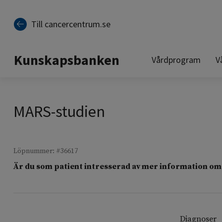
Till sidinnehåll
Till cancercentrum.se
Kunskapsbanken
Vårdprogram
V
MARS-studien
Löpnummer: #36617
Är du som patient intresserad av mer information om 
Diagnoser