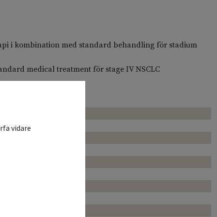
terapi i kombination med standard behandling för stadium
Standard medical treatment för stage IV NSCLC
män
k, allmän
lmän
rfa vidare
n
llmän
ik, allmän
allmän