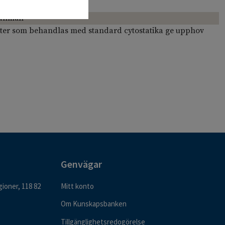
 allmän
nter som behandlas med standard cytostatika ge upphov
Genvägar
ioner, 118 82
Mitt konto
Om Kunskapsbanken
Tillgänglighetsredogörelse