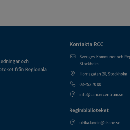
Kontakta RCC
Postadress
Sveriges Kommuner och Reg
ledningar och
Stockholm
oteket från Regionala
Besöksadress
Hornsgatan 20, Stockholm
Telefonnummer
08-452 70 00
E-postadress
info@cancercentrum.se
Regimbiblioteket
E-postadress
ulrika.landin@skane.se