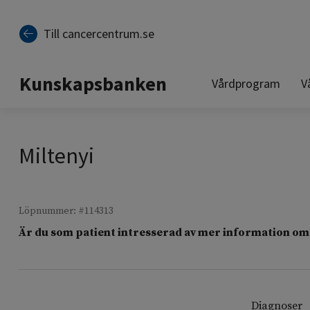
Till sidinnehåll
Till cancercentrum.se
Kunskapsbanken
Vårdprogram
V
Miltenyi
Löpnummer: #114313
Är du som patient intresserad av mer information om 
Diagnoser