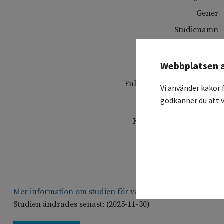
Gener
Studienamn
Svensk titel
Webbplatsen 
Fullständig protokollstitel
Vi använder kakor 
godkänner du att v
Koordinerande sjukhus
Deltagande sjukhus
Studiesammanfattning
Mer information om studien för vårdgivare
Studien ändrades senast: (2025-11-30)