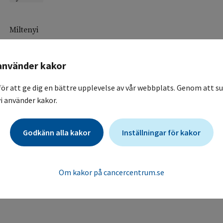
Miltenyi
En randomiserad öppen pivotstudie i fas II vid flera cente
jämfört med sedvanlig behandling hos deltagare med recidiv
använder kakor
inte lämpar sig för behandling med höga doser av cytostat
En randomiserad öppen pivotstudie i fas II vid flera cente
för att ge dig en bättre upplevelse av vår webbplats. Genom att su
jämfört med sedvanlig behandling hos deltagare med recidiv
i använder kakor.
inte lämpar sig för behandling med höga doser av cytostat
Akademiska sjukhuset / Onkologisk klinik, allmän
Godkänn alla kakor
Inställningar för kakor
Akademiska sjukhuset / Onkologisk klinik, allmän
Syftet med denna studie är att ta reda på om ett forsknin
standardbehandling med cytostatika behandling mot din 
Om kakor på cancercentrum.se
så kallade CAR T-celler.