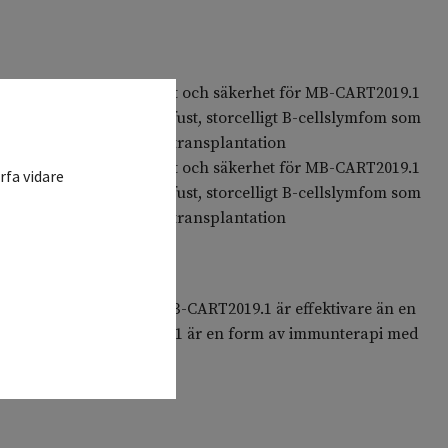
r för utvärdering av effekt och säkerhet för MB-CART2019.1
erande/refraktärt, diffust, storcelligt B-cellslymfom som
ika och autolog benärgstransplantation
r för utvärdering av effekt och säkerhet för MB-CART2019.1
rfa vidare
erande/refraktärt, diffust, storcelligt B-cellslymfom som
ika och autolog benärgstransplantation
gsläkemedel som kallas MB-CART2019.1 är effektivare än en
sjukdom. MB-CART2019 .1 är en form av immunterapi med