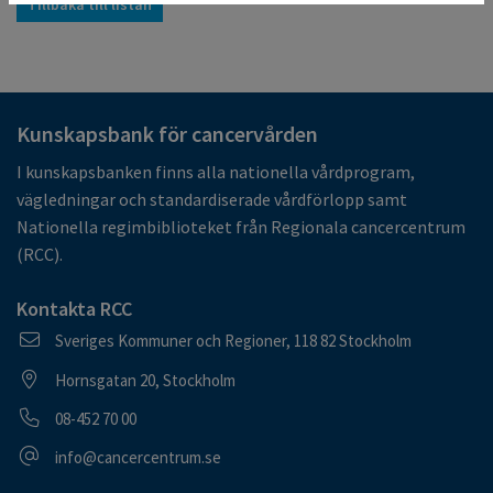
Tillbaka till listan
Kunskapsbank för cancervården
I kunskapsbanken finns alla nationella vårdprogram,
vägledningar och standardiserade vårdförlopp samt
Nationella regimbiblioteket från Regionala cancercentrum
(RCC).
Kontakta RCC
Postadress
Sveriges Kommuner och Regioner, 118 82 Stockholm
Besöksadress
Hornsgatan 20, Stockholm
Telefonnummer
08-452 70 00
E-postadress
info@cancercentrum.se