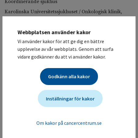
Koordinerande sjukhus
Karolinska Universitetssjukhuset / Onkologisk klinik,
allmän
Deltagande sjukhus
Webbplatsen använder kakor
Karolinska Universitetssjukhuset / Onkologisk klinik,
Vi använder kakor för att ge dig en bättre
allmän
upplevelse av vår webbplats. Genom att surfa
Studiesammanfattning
vidare godkänner du att vi använder kakor.
I denna studie vill man studera behandling av lokalt
avancerad bukspottkörtelcancer med hjälp av en ny
Godkänn alla kakor
medicinteknisk produkt Extroducer®, ett
infusionskatetersystem för administrering av läkemedlet
Gemcitabin Sandoz 40 mg/ml. Studien studerar säkerhet
Inställningar för kakor
och klinisk effekt. Behandling ges upp till 4 gånger med
cirka 2 veckors mellanrum.
Mer information om studien för vårdgivare
Om kakor på cancercentrum.se
Studien ändrades senast: (2026-04-26)