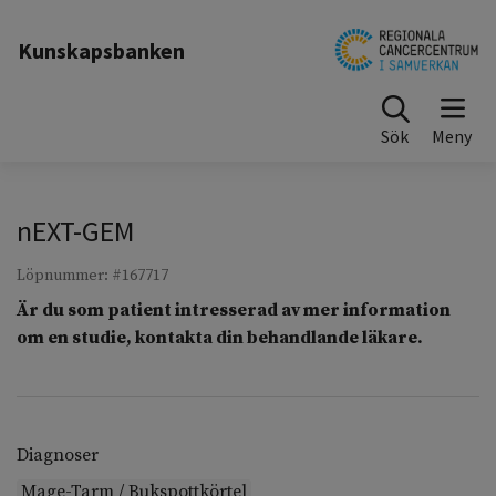
Till sidinnehåll
Kunskapsbanken
Sök
nEXT-GEM
Löpnummer: #167717
Är du som patient intresserad av mer information
om en studie, kontakta din behandlande läkare.
Diagnoser
Mage-Tarm / Bukspottkörtel