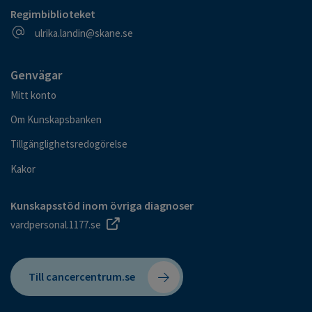
Regimbiblioteket
E-postadress
ulrika.landin@skane.se
Genvägar
Mitt konto
Om Kunskapsbanken
Tillgänglighetsredogörelse
Kakor
Kunskapsstöd inom övriga diagnoser
vardpersonal.1177.se
Till cancercentrum.se