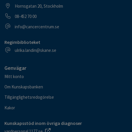
Besöksadress
Hornsgatan 20, Stockholm
Telefonnummer
08-452 70 00
E-postadress
info@cancercentrum.se
Regimbiblioteket
E-postadress
ulrika.landin@skane.se
Genvägar
Mitt konto
Om Kunskapsbanken
Tillgänglighetsredogörelse
Kakor
Kunskapsstöd inom övriga diagnoser
vardpersonal.1177.se