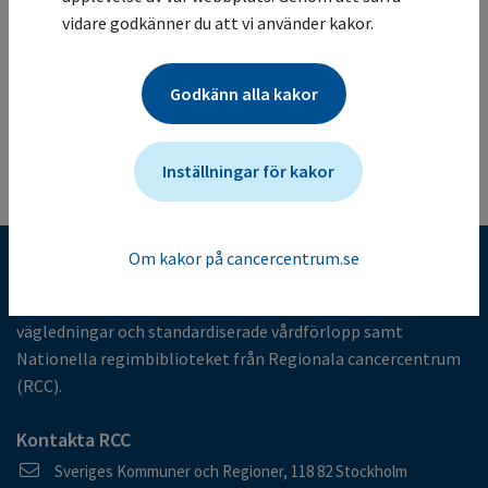
vidare godkänner du att vi använder kakor.
.
Mer information om studien för vårdgivare
Studien ändrades senast: (2025-05-05)
Godkänn alla kakor
Tillbaka till listan
Inställningar för kakor
Om kakor på cancercentrum.se
Kunskapsbank för cancervården
I kunskapsbanken finns alla nationella vårdprogram,
vägledningar och standardiserade vårdförlopp samt
Nationella regimbiblioteket från Regionala cancercentrum
(RCC).
Kontakta RCC
Postadress
Sveriges Kommuner och Regioner, 118 82 Stockholm