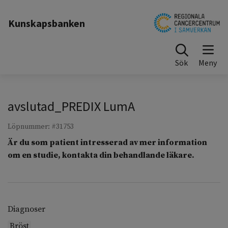
Till sidinnehåll
Kunskapsbanken
Sök
avslutad_PREDIX LumA
Löpnummer: #31753
Är du som patient intresserad av mer information
om en studie, kontakta din behandlande läkare.
Diagnoser
Bröst