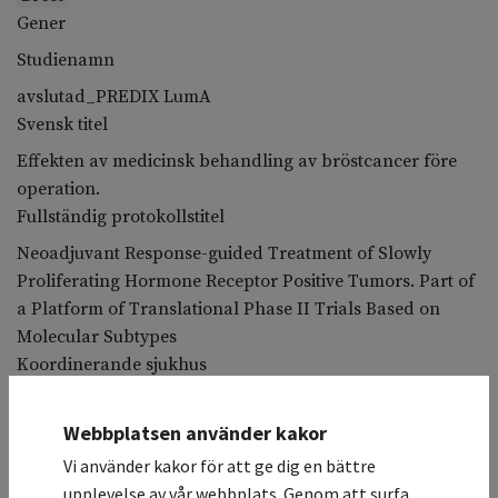
Gener
Studienamn
avslutad_PREDIX LumA
Svensk titel
Effekten av medicinsk behandling av bröstcancer före
operation.
Fullständig protokollstitel
Neoadjuvant Response-guided Treatment of Slowly
Proliferating Hormone Receptor Positive Tumors. Part of
a Platform of Translational Phase II Trials Based on
Molecular Subtypes
Koordinerande sjukhus
Karolinska Universitetssjukhuset / Onkologisk klinik,
allmän
Webbplatsen använder kakor
Deltagande sjukhus
Vi använder kakor för att ge dig en bättre
Studiesammanfattning
upplevelse av vår webbplats. Genom att surfa