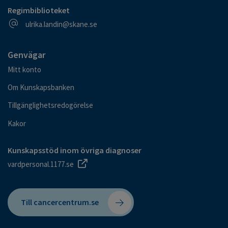
Regimbiblioteket
E-postadress
ulrika.landin@skane.se
Genvägar
Mitt konto
Om Kunskapsbanken
Tillgänglighetsredogörelse
Kakor
Kunskapsstöd inom övriga diagnoser
vardpersonal.1177.se
Till cancercentrum.se