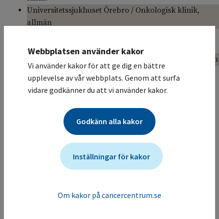
Universitetssjukhuset Örebro / Onkologisk klinik,
allmän
Sahlgrenska Universitetssjukhuset / Hematologisk
klinik
Webbplatsen använder kakor
Skånes universitetssjukhus / Onkologisk klinik, allmän
Vi använder kakor för att ge dig en bättre
Studiesammanfattning
upplevelse av vår webbplats. Genom att surfa
A multicentre phase II study of PBS proton beam therapy
vidare godkänner du att vi använder kakor.
in patients ≤60 years, with early stage Hodgkin
Lymphoma treated with induction chemotherapy. The
Godkänn alla kakor
study is performed in a non-inferiority setting comparing
with a historical population-based consecutive Swedish
material. The control group was treated according to the
Inställningar för kakor
same principles, except that the radiotherapy was
delivered with photons.
Mer information om studien för vårdgivare
Om kakor på cancercentrum.se
Studien ändrades senast: (2025-05-05)