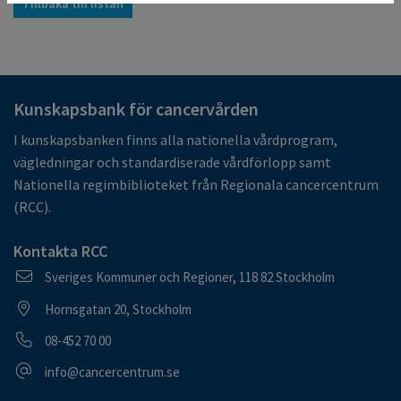
Tillbaka till listan
Kunskapsbank för cancervården
I kunskapsbanken finns alla nationella vårdprogram,
vägledningar och standardiserade vårdförlopp samt
Nationella regimbiblioteket från Regionala cancercentrum
(RCC).
Kontakta RCC
Postadress
Sveriges Kommuner och Regioner, 118 82 Stockholm
Besöksadress
Hornsgatan 20, Stockholm
Telefonnummer
08-452 70 00
E-postadress
info@cancercentrum.se