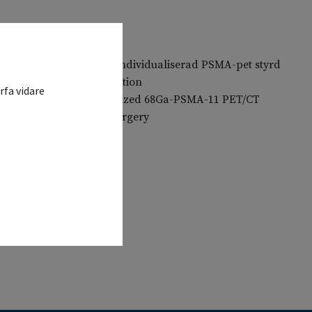
" strålbehandling och individualiserad PSMA-pet styrd
ter prostatacancer operation
rfa vidare
iotherapy and individualized 68Ga-PSMA-11 PET/CT
 after prostate cancer surgery
n