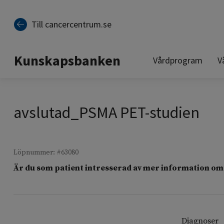
Till sidinnehåll
Till cancercentrum.se
Kunskapsbanken
Vårdprogram
V
avslutad_PSMA PET-studien
Löpnummer: #63080
Är du som patient intresserad av mer information om 
Diagnoser