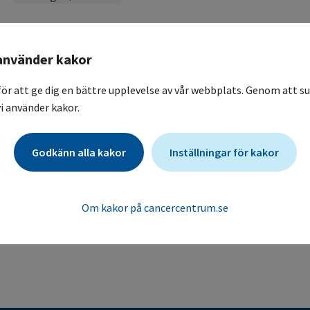
avslutad_PSMA PET-studien
använder kakor
En randomiserad jämförelse mellan konventionell "Salvage
behandling hos patienter med biokemiskt återfall (PSA) ef
för att ge dig en bättre upplevelse av vår webbplats. Genom att su
A randomized trial comparing conventional "salvage" rad
i använder kakor.
targeted treatment in patients with biochemical recurrence
Karolinska Universitetssjukhuset / Onkologisk klinik, allmä
Godkänn alla kakor
Inställningar för kakor
Om kakor på cancercentrum.se