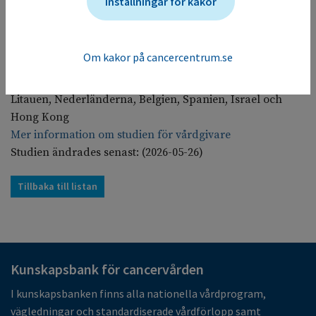
Inställningar för kakor
studien registreras behandling och biverkningar i
samband med HSCT och även långtidsbiverkningar. Alla
medverkande får svara på ett kort formulär om hur
Om kakor på cancercentrum.se
deras livskvalitet är under och efter HSCT. Andra
medverkande länder är Danmark, Finland, Norge,
Litauen, Nederländerna, Belgien, Spanien, Israel och
Hong Kong
Mer information om studien för vårdgivare
Studien ändrades senast: (2026-05-26)
Tillbaka till listan
Kunskapsbank för cancervården
I kunskapsbanken finns alla nationella vårdprogram,
vägledningar och standardiserade vårdförlopp samt