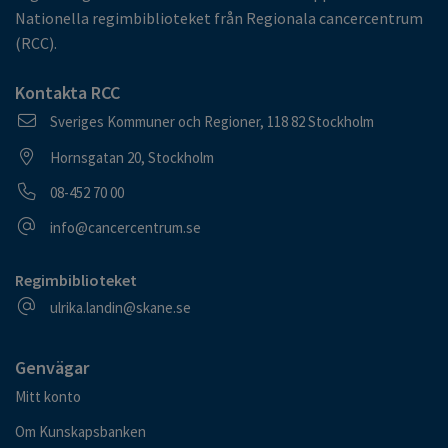
Nationella regimbiblioteket från Regionala cancercentrum
(RCC).
Kontakta RCC
Postadress
Sveriges Kommuner och Regioner, 118 82 Stockholm
Besöksadress
Hornsgatan 20, Stockholm
Telefonnummer
08-452 70 00
E-postadress
info@cancercentrum.se
Regimbiblioteket
E-postadress
ulrika.landin@skane.se
Genvägar
Mitt konto
Om Kunskapsbanken