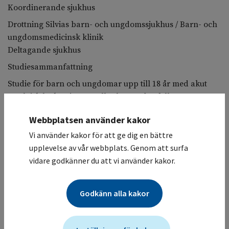
Koordinerande sjukhus
Drottning Silvias barn- och ungdomssjukhus / Barn- och
ungdomsmedicinsk klinik
Deltagande sjukhus
Studiesammanfattning
Studie för barn och ungdomar upp till 18 år med akut
myeloisk leukemi, AML, eller har ett återfall av AML upp
till 21 år som ska stamcellstransplantanteras, HSCT.
Webbplatsen använder kakor
Inför HSCT ges en cytostatikabehandling,
Vi använder kakor för att ge dig en bättre
konditionering, som slår ut benmärgensproduktion av
upplevelse av vår webbplats. Genom att surfa
blodceller och tar bort eventuella kvarvarande
vidare godkänner du att vi använder kakor.
leukemiceller. Målet med studien är att jämföra två olika
konditioneringar, vilken av dem som ger minst
biverkningar. Detta sker genom lottning, randomisering.
Godkänn alla kakor
Dessutom så ingår det en observationsdel där barn och
ungdomar med AML som genomgår en HSCT men inte
uppfyller inklusionskriterierna för lottningen kan ingå. I