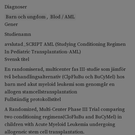
Diagnoser
Barn och ungdom
,
Blod / AML
Gener
Studienamn
avslutad_SCRIPT AML (Studying Conditioning Regimen
In Pediatric Transplantation-AML)
Svensk titel
En randomiserad, multicenter fas III-studie som jämför
två behandlingsalternativ (ClpFluBu och BuCyMel) hos
barn med akut myeloid leukemi som genomgår en
allogen stamcellstransplantation
Fullständig protokollstitel
A Randomized, Multi-Center Phase III Trial comparing
two conditioning regimens(CloFluBu and BuCyMel) in
children with Acute Myeloid Leukemia undergoing
allogeneic stem cell transplantation.