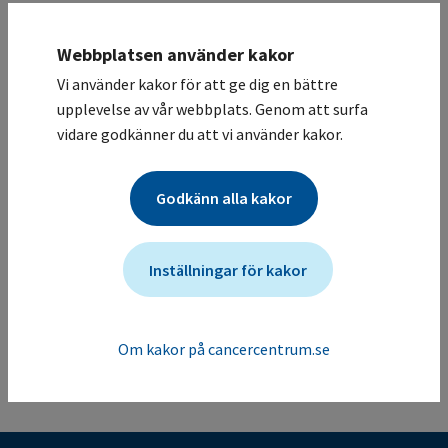
Astrid Lindgrens barnsjukhus / Barn- och
ungdomsmedicinsk klinik
Webbplatsen använder kakor
Deltagande sjukhus
Vi använder kakor för att ge dig en bättre
Studiesammanfattning
upplevelse av vår webbplats. Genom att surfa
HGG: Undersöker effekten av dabrafenib i kombination
vidare godkänner du att vi använder kakor.
med trametinib för behandling av tumörsjukdomen.
LGG: Undersöker effekten av dabrafenib i kombination
Godkänn alla kakor
med trametinib jämfört med behandling med
karboplatin och vinkristin för behandling av
tumörsjukdomen.
Inställningar för kakor
Mer information om studien för vårdgivare
Studien ändrades senast: (2025-05-05)
Om kakor på cancercentrum.se
Tillbaka till listan