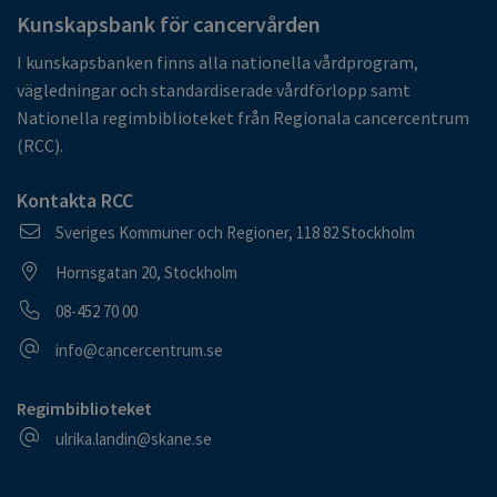
Kunskapsbank för cancervården
I kunskapsbanken finns alla nationella vårdprogram,
vägledningar och standardiserade vårdförlopp samt
Nationella regimbiblioteket från Regionala cancercentrum
(RCC).
Kontakta RCC
Postadress
Sveriges Kommuner och Regioner, 118 82 Stockholm
Besöksadress
Hornsgatan 20, Stockholm
Telefonnummer
08-452 70 00
E-postadress
info@cancercentrum.se
Regimbiblioteket
E-postadress
ulrika.landin@skane.se