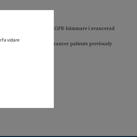
vid bristande effekt av EGFR-hämmare i avancerad
rfa vidare
ed non-small cell lung cancer patients previously
l studies.
n