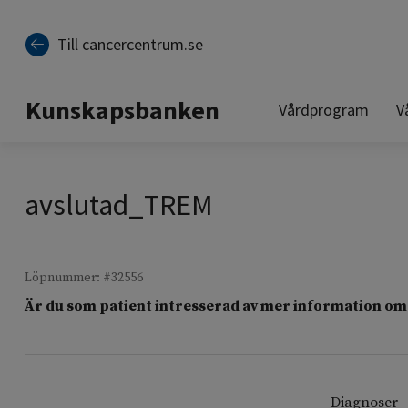
Till sidinnehåll
Till cancercentrum.se
Kunskapsbanken
Vårdprogram
V
avslutad_TREM
Löpnummer: #32556
Är du som patient intresserad av mer information om 
Diagnoser