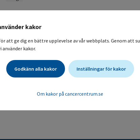
avslutad_TREM
använder kakor
Behandling med ny EGRF-hämmare AZD9291 (osimertinib) 
lungcancer.
för att ge dig en bättre upplevelse av vår webbplats. Genom att su
AZD9291, an irreversible EGFR-TKI, in relapsed EGFR-mutat
i använder kakor.
treated with an EGFR-TKI, coupled to extensive translationa
Karolinska Universitetssjukhuset / Onkologisk klinik, allmä
Godkänn alla kakor
Inställningar för kakor
.
Om kakor på cancercentrum.se