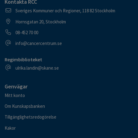
Kontakta RCC
Postadress
Sveriges Kommuner och Regioner, 118 82 Stockholm
Besöksadress
Hornsgatan 20, Stockholm
Telefonnummer
08-452 70 00
E-postadress
info@cancercentrum.se
Regimbiblioteket
E-postadress
ulrika.landin@skane.se
Genvägar
Mitt konto
Om Kunskapsbanken
Tillgänglighetsredogörelse
Kakor