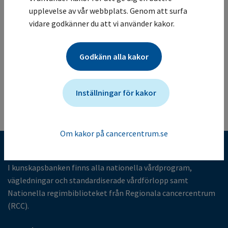
läkemedel: venetoclax, lenalidomid och rituximab.
upplevelse av vår webbplats. Genom att surfa
Studien undersöker också möjligheten av responsstyrd
vidare godkänner du att vi använder kakor.
behandling utefter molekylär remission i blod/benmärg
eller PET/CT.
Mer information om studien för vårdgivare
Godkänn alla kakor
Studien ändrades senast: (2025-05-05)
Tillbaka till listan
Inställningar för kakor
Om kakor på cancercentrum.se
Kunskapsbank för cancervården
I kunskapsbanken finns alla nationella vårdprogram,
vägledningar och standardiserade vårdförlopp samt
Nationella regimbiblioteket från Regionala cancercentrum
(RCC).