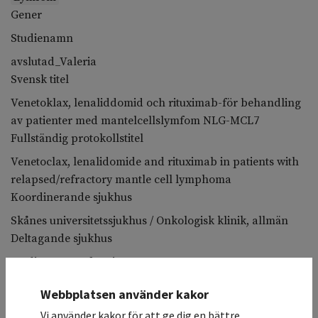
Gener
Studienamn
avslutad_Valeria
Svensk titel
Venetoklax, lenaliddomid och rituximab-för behandling
av patienter med mantelcellslymfom NLG-MCL7
Fullständig protokollstitel
Venetoclax, lenalidomide and rituximab in patients with
relapsed/refractory mantle cell lymphoma
Koordinerande sjukhus
Skånes universitetssjukhus / Onkologisk klinik, allmän
Deltagande sjukhus
Studiesammanfattning
Detta är en Fas1-2 studie för patienter med recidiverande
Webbplatsen använder kakor
mantelcellslymfom, med en ny kombination av
Vi använder kakor för att ge dig en bättre