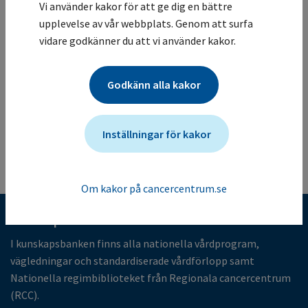
Detta är en retrospektiv kohortstudie som rekryterar
Vi använder kakor för att ge dig en bättre
patienter som behandlats eller behandlas med idelalisib
upplevelse av vår webbplats. Genom att surfa
för refraktärt FL i enlighet med produktinformationen
vidare godkänner du att vi använder kakor.
och behandlingsriktlinjerna i rutinmässig klinisk praxis
efter godkännande av försäljning i EU (september 2018)
Godkänn alla kakor
Mer information om studien för vårdgivare
Studien ändrades senast: (2025-05-05)
Inställningar för kakor
Tillbaka till listan
Om kakor på cancercentrum.se
Kunskapsbank för cancervården
I kunskapsbanken finns alla nationella vårdprogram,
vägledningar och standardiserade vårdförlopp samt
Nationella regimbiblioteket från Regionala cancercentrum
(RCC).