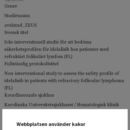
Gener
Studienamn
avslutad_ZEUS
Svensk titel
Icke interventionell studie för att bedöma
säkerhetsprofilen för idelalisib hos patienter med
refraktärt folikulärt lymfom (FL)
Fullständig protokollstitel
Non-interventional study to assess the safety profile of
idelalisib in patients with refractory follicular lymphoma
(FL)
Koordinerande sjukhus
Karolinska Universitetssjukhuset / Hematologisk klinik
Deltagande sjukhus
Studiesammanfattning
Webbplatsen använder kakor