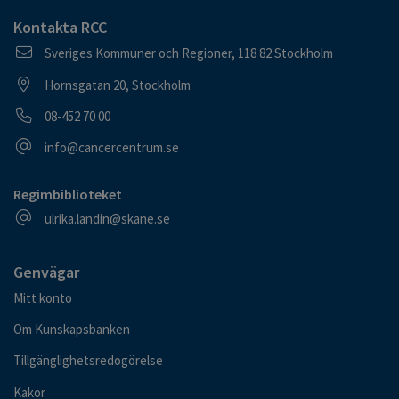
Kontakta RCC
Postadress
Sveriges Kommuner och Regioner, 118 82 Stockholm
Besöksadress
Hornsgatan 20, Stockholm
Telefonnummer
08-452 70 00
E-postadress
info@cancercentrum.se
Regimbiblioteket
E-postadress
ulrika.landin@skane.se
Genvägar
Mitt konto
Om Kunskapsbanken
Tillgänglighetsredogörelse
Kakor