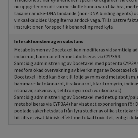
nu uppgifter om att värme skulle kunna vara lika bra, med e
taxaner är icke-DNA bindande (non-DNA binding agents) o
vinkaalkaloider. Uppgifterna är dock vaga. Tills bättre fakt
instruktionen för specifik behandling med kyla.
Interaktionsbenägen substans
Metabolismen av Docetaxel kan modifieras vid samtidig a
inducerar, hämmar eller metaboliseras via CYP3A4.
Samtidig administrering av Docetaxel med potenta CYP3A
medföra ökad övervakning av biverkningar av Docetaxel då
Docetaxel i blod kan öka till följd av minskad metabolism
hämmare: ketokonazol, itrakonazol, klaritromycin, indinavi
ritonavir, sakvinavir, telitromycin och vorikonazol.)
Samtidig administrering av Docetaxel med netupitant/pal
metaboliseras via CYP3A4) har visat att exponeringen för 
poolade säkerhetsdata från fyra studier av olika storleka
hittills ej visat klinisk effekt med ökad toxicitet, enligt d