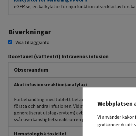
eGFR.se, en kalkylator för njurfunktion utvecklad av forska
Biverkningar
Visa tilläggsinfo
Docetaxel (vattenfri) Intravenös infusion
Observandum
Akut infusionsreaktion/anafylaxi
Förbehandling med tablett betametason (Betapred). Akutbe
Webbplatsen 
första och andra infusionen. Vid svår reaktion (svår hypot
generaliserat utslag/erytem) avbryt behandling omedelba
Vi använder kakor 
svår överkänslighetsreaktion en gång bör docetaxel inte ge
godkänner du att v
Hematologisk toxicitet