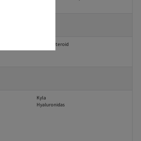
Kortikosteroid
Kyla
Hyaluronidas