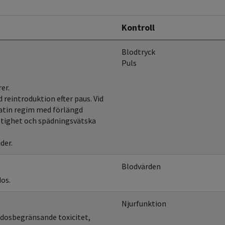
Kontroll
Blodtryck
Puls
er.
 reintroduktion efter paus. Vid
atin regim med förlängd
stighet och spädningsvätska
der.
Blodvärden
dos.
Njurfunktion
 dosbegränsande toxicitet,