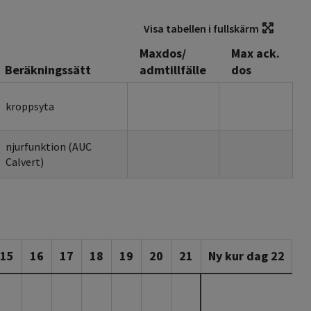
Visa tabellen i fullskärm
Maxdos/
Max ack.
Beräkningssätt
admtillfälle
dos
kroppsyta
njurfunktion (AUC
Calvert)
15
16
17
18
19
20
21
Ny kur dag 22