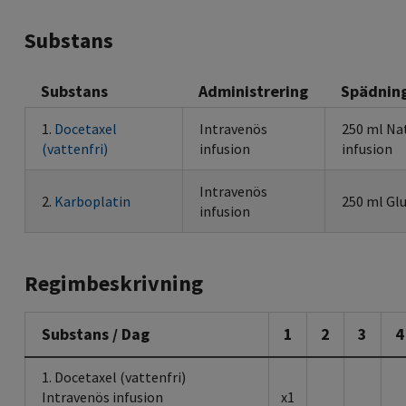
Substans
Substans
Administrering
Spädnin
1.
Docetaxel
Intravenös
250 ml Na
(vattenfri)
infusion
infusion
Intravenös
2.
Karboplatin
250 ml Gl
infusion
Regimbeskrivning
Substans / Dag
1
2
3
4
1. Docetaxel (vattenfri)
Intravenös infusion
x1