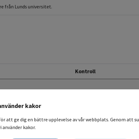
re från Lunds universitet.
Kontroll
redskap. Störst risk vid
använder kakor
oni, bronkospasm eller
rt och ge adekvat terapi. Om
för att ge dig en bättre upplevelse av vår webbplats. Genom att su
s på nytt.
i använder kakor.
Blodvärden