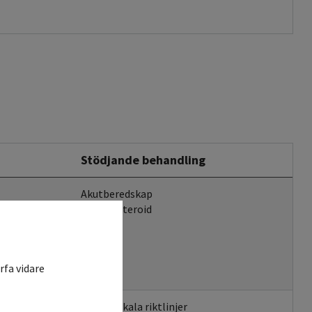
Stödjande behandling
Akutberedskap
Kortikosteroid
rfa vidare
Enligt lokala riktlinjer