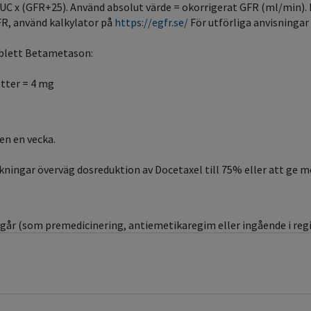
AUC x (GFR+25). Använd absolut värde = okorrigerat GFR (ml/min). 
FR, använd kalkylator på
https://egfr.se/
För utförliga anvisningar
blett Betametason:
tter = 4 mg
en en vecka.
ingar överväg dosreduktion av Docetaxel till 75% eller att ge me
går (som premedicinering, antiemetikaregim eller ingående i regi