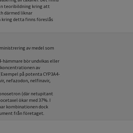
n teoribildning kring att
ch därmed liknar
a kring detta finns föreslås
dministrering av medel som
4-hämmare bör undvikas eller
 koncentrationen av
. (Exempel på potenta CYP3A4-
r, nefazodon, nelfinavir,
onosetron (där netupitant
Docetaxel ökar med 37%. I
r har kombinationen dock
okument från företaget.