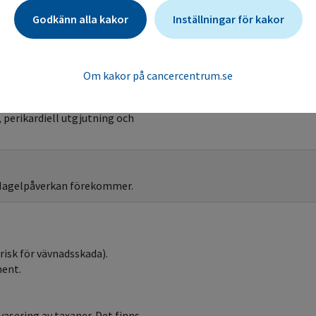
dos.
Godkänn alla kakor
Inställningar för kakor
Biverkningskontroll
Om kakor på cancercentrum.se
perikardiell utgjutning och
 Nagelpåverkan förekommer.
risk för vävnadsskada).
ment.
avasering av taxaner. Det finns