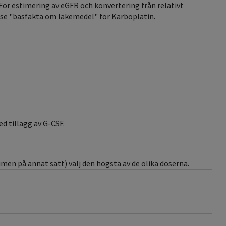
För estimering av eGFR och konvertering från relativt
 se "basfakta om läkemedel" för Karboplatin.
d tillägg av G-CSF.
men på annat sätt) välj den högsta av de olika doserna.