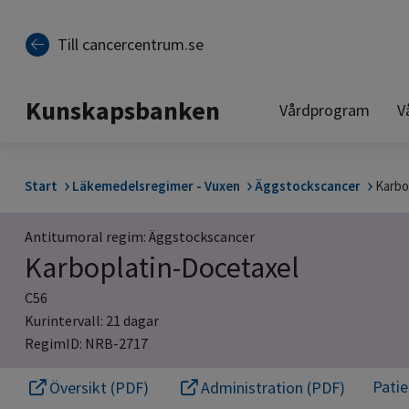
Till sidinnehåll
Till cancercentrum.se
Kunskapsbanken
Vårdprogram
V
Start
Läkemedelsregimer - Vuxen
Äggstockscancer
Karbo
Antitumoral regim: Äggstockscancer
Karboplatin-Docetaxel
C56
Kurintervall: 21 dagar
RegimID: NRB-2717
Pati
Översikt (PDF)
Administration (PDF)