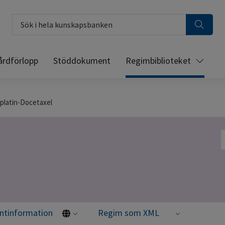
Sök i hela kunskapsbanken
årdförlopp
Stöddokument
Regimbiblioteket
platin-Docetaxel
S
entinformation
Regim som XML