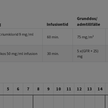
Grunddos/
g
Infusiontid
admtillfälle
triumklorid 9 mg/ml
60 min.
75 mg/m²
5 x(GFR + 25)
ukos 50 mg/ml infusion
30 min.
mg
5
6
7
8
9
10
11
12
13
14