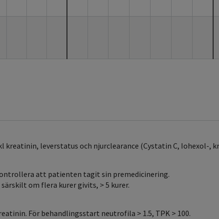
kl kreatinin, leverstatus och njurclearance (Cystatin C, Iohexol-, 
ntrollera att patienten tagit sin premedicinering.
rskilt om flera kurer givits, > 5 kurer.
reatinin. För behandlingsstart neutrofila > 1.5, TPK > 100.