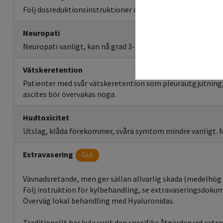
Följ dosreduktionsinstruktioner och/eller skjut upp nästa 
Neuropati
Neuropati vanligt, kan nå grad 3-4, mestadels reversibelt.
Vätskeretention
Patienter med svår vätskeretention som pleurautgjutning, 
ascites bör övervakas noga.
Hudtoxicitet
Utslag, klåda förekommer, svåra symtom mindre vanligt.
Extravasering
Gul
Vävnadsretande, men ger sällan allvarlig skada (medelhög 
Följ instruktion för kylbehandling, se extravaseringsdoku
Överväg lokal behandling med Hyaluronidas.
Traditionellt har kyla varit den specifika åtgärden vid extr