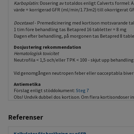
Karboplatin:
Dosering av totaldos enligt Calverts formel: 
värde = korrigerad GFR (ml/min/1.73m2) till okorrigerat G
Docetaxel
- Premedicinering med kortison motsvarande ta
1 tim före behandling tas Betapred 16 tabletter = 8 mg
Dagen efter behandling, på morgonen tas Betapred 8 table
Dosjustering rekommendation
Hematologisk toxicitet
Neutrofila < 1,5 och/eller TPK < 100 - skjut upp behandling
Vid genomgången neutropen feber eller oacceptabla biverkn
Antiemetika
Förslag enligt stöddokument:
Steg 7
Obs! Undvik dubbel dos kortison. Om flera kortisondoser in
Referenser
Kalkylator för beräkning av eGFR