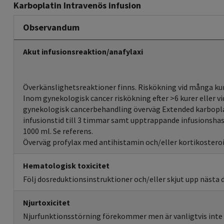
Karboplatin Intravenös infusion
Observandum
Akut infusionsreaktion/anafylaxi
Överkänslighetsreaktioner finns. Riskökning vid många kur
Inom gynekologisk cancer riskökning efter >6 kurer eller vid
gynekologisk cancerbehandling överväg Extended karbopl
infusionstid till 3 timmar samt upptrappande infusionsha
1000 ml. Se referens.
Överväg profylax med antihistamin och/eller kortikosteroi
Hematologisk toxicitet
Följ dosreduktionsinstruktioner och/eller skjut upp nästa 
Njurtoxicitet
Njurfunktionsstörning förekommer men är vanligtvis inte