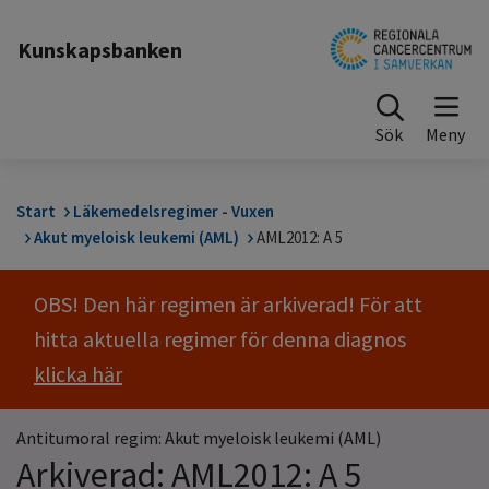
Till sidinnehåll
Kunskapsbanken
Sök
Start
Läkemedelsregimer - Vuxen
Akut myeloisk leukemi (AML)
AML2012: A 5
OBS! Den här regimen är arkiverad! För att
hitta aktuella regimer för denna diagnos
klicka här
Antitumoral regim: Akut myeloisk leukemi (AML)
Arkiverad: AML2012: A 5