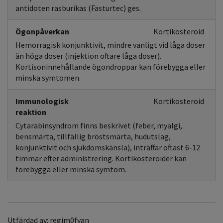
antidoten rasburikas (Fasturtec) ges.
Ögonpåverkan
Kortikosteroid
Hemorragisk konjunktivit, mindre vanligt vid låga doser
än höga doser (injektion oftare låga doser).
Kortisoninnehållande ögondroppar kan förebygga eller
minska symtomen.
Immunologisk
Kortikosteroid
reaktion
Cytarabinsyndrom finns beskrivet (feber, myalgi,
bensmärta, tillfällig bröstsmärta, hudutslag,
konjunktivit och sjukdomskänsla), inträffar oftast 6-12
timmar efter administrering. Kortikosteroider kan
förebygga eller minska symtom.
Utfärdad av: regim0fyan