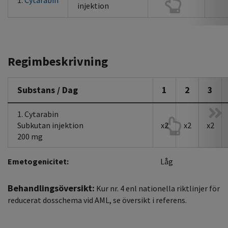
1.
Cytarabin
injektion
Regimbeskrivning
Substans / Dag
1
2
3
1. Cytarabin
Subkutan injektion
x2
x2
x2
200 mg
Emetogenicitet:
Låg
Behandlingsöversikt:
Kur nr. 4 enl nationella riktlinjer för
reducerat dosschema vid AML, se översikt i referens.