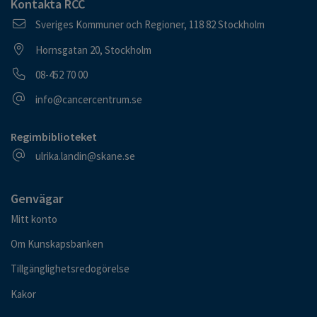
Kontakta RCC
Postadress
Sveriges Kommuner och Regioner, 118 82 Stockholm
Besöksadress
Hornsgatan 20, Stockholm
Telefonnummer
08-452 70 00
E-postadress
info@cancercentrum.se
Regimbiblioteket
E-postadress
ulrika.landin@skane.se
Genvägar
Mitt konto
Om Kunskapsbanken
Tillgänglighetsredogörelse
Kakor