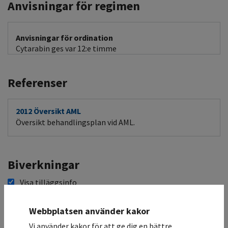
Anvisningar för regimen
Anvisningar för ordination
Cytarabin ges var 12:e timme
Referenser
2012 Översikt AML
Översikt behandlingsplan vid AML.
Biverkningar
Visa tilläggsinfo
Cytarabin Subkutan injektion
Webbplatsen använder kakor
Vi använder kakor för att ge dig en bättre