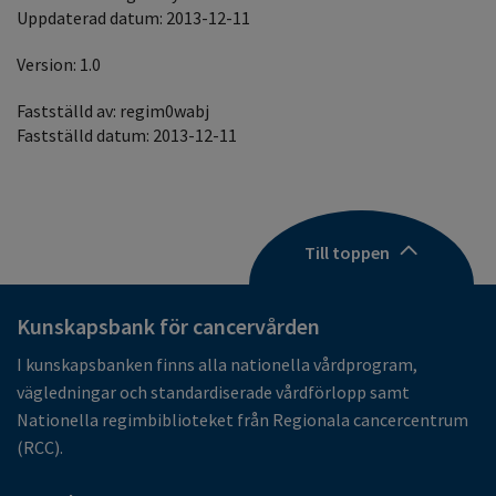
Uppdaterad datum: 2013-12-11
Version: 1.0
Fastställd av: regim0wabj
Fastställd datum: 2013-12-11
Till toppen
Kunskapsbank för cancervården
I kunskapsbanken finns alla nationella vårdprogram,
vägledningar och standardiserade vårdförlopp samt
Nationella regimbiblioteket från Regionala cancercentrum
(RCC).