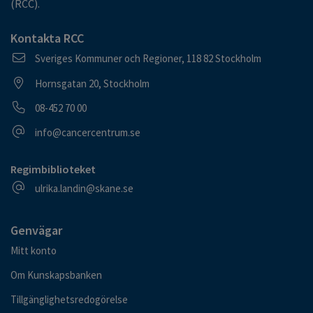
(RCC).
Kontakta RCC
Postadress
Sveriges Kommuner och Regioner, 118 82 Stockholm
Besöksadress
Hornsgatan 20, Stockholm
Telefonnummer
08-452 70 00
E-postadress
info@cancercentrum.se
Regimbiblioteket
E-postadress
ulrika.landin@skane.se
Genvägar
Mitt konto
Om Kunskapsbanken
Tillgänglighetsredogörelse