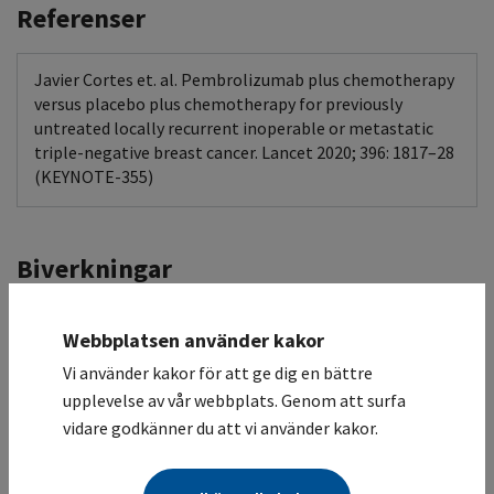
Referenser
Javier Cortes et. al. Pembrolizumab plus chemotherapy
versus placebo plus chemotherapy for previously
untreated locally recurrent inoperable or metastatic
triple-negative breast cancer. Lancet 2020; 396: 1817–28
(KEYNOTE-355)
Biverkningar
Visa tilläggsinfo
Webbplatsen använder kakor
Pembrolizumab Intravenös infusion
Vi använder kakor för att ge dig en bättre
upplevelse av vår webbplats. Genom att surfa
Observandum
Kontroll
Stödjande
vidare godkänner du att vi använder kakor.
behandling
Övrigt