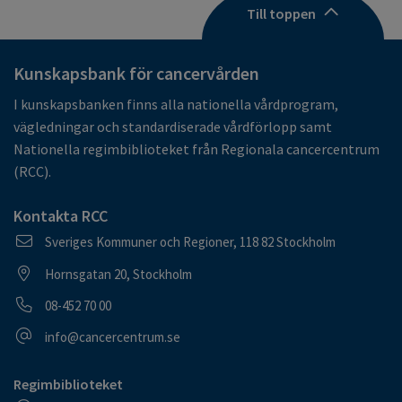
Till toppen
Kunskapsbank för cancervården
I kunskapsbanken finns alla nationella vårdprogram,
vägledningar och standardiserade vårdförlopp samt
Nationella regimbiblioteket från Regionala cancercentrum
(RCC).
Kontakta RCC
Postadress
Sveriges Kommuner och Regioner, 118 82 Stockholm
Besöksadress
Hornsgatan 20, Stockholm
Telefonnummer
08-452 70 00
E-postadress
info@cancercentrum.se
Regimbiblioteket