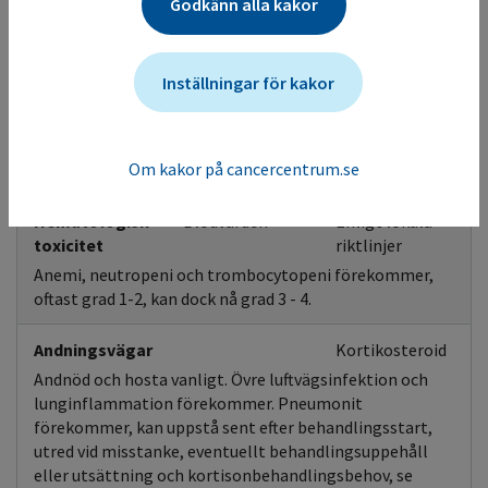
Godkänn alla kakor
Observera att biverkningar generellt kan uppstå sent,
även efter behandlingsavslut.
Eventuellt behov av kortikosteroidbehandling, se FASS.
Inställningar för kakor
Akut
Blodtryck
Akutberedskap
infusionsreaktion/anafylaxi
Puls
Om kakor på cancercentrum.se
Infusionsrelaterad reaktion förekommer.
Hematologisk
Blodvärden
Enligt lokala
toxicitet
riktlinjer
Anemi, neutropeni och trombocytopeni förekommer,
oftast grad 1-2, kan dock nå grad 3 - 4.
Andningsvägar
Kortikosteroid
Andnöd och hosta vanligt. Övre luftvägsinfektion och
lunginflammation förekommer. Pneumonit
förekommer, kan uppstå sent efter behandlingsstart,
utred vid misstanke, eventuellt behandlingsuppehåll
eller utsättning och kortisonbehandlingsbehov, se