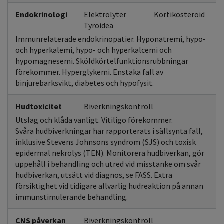
Endokrinologi
Elektrolyter
Kortikosteroid
Tyroidea
Immunrelaterade endokrinopatier. Hyponatremi, hypo-
och hyperkalemi, hypo- och hyperkalcemi och
hypomagnesemi. Sköldkörtelfunktionsrubbningar
förekommer. Hyperglykemi. Enstaka fall av
binjurebarksvikt, diabetes och hypofysit.
Hudtoxicitet
Biverkningskontroll
Utslag och klåda vanligt. Vitiligo förekommer.
Svåra hudbiverkningar har rapporterats i sällsynta fall,
inklusive Stevens Johnsons syndrom (SJS) och toxisk
epidermal nekrolys (TEN). Monitorera hudbiverkan, gör
uppehåll i behandling och utred vid misstanke om svår
hudbiverkan, utsätt vid diagnos, se FASS. Extra
försiktighet vid tidigare allvarlig hudreaktion på annan
immunstimulerande behandling.
CNS påverkan
Biverkningskontroll