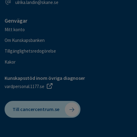
E-postadress
ulrika.landin@skane.se
Genvägar
Mitt konto
Om Kunskapsbanken
Tillgänglighetsredogörelse
Kakor
Kunskapsstöd inom övriga diagnoser
vardpersonal.1177.se
Till cancercentrum.se