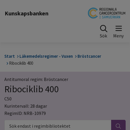
Till sidinnehåll
Kunskapsbanken
Sök
Start
Läkemedelsregimer - Vuxen
Bröstcancer
Ribociklib 400
Antitumoral regim: Bröstcancer
Ribociklib 400
C50
Kurintervall: 28 dagar
RegimID: NRB-10979
Sök endast i regimbibliotektet