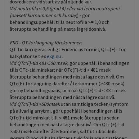
dosreducera vid start av påföljande kur.
Vid neutrofila < 0,5 (grad 4)
eller vid febril neutropeni
(oavsett kurnummer och kurdag
) - gör
behandlingsuppehåll tills neutrofila >= 1,0 och
återuppta behandling på nästa lägre dosnivå.
EKG - QT-förlängning förekommer:
QT-tid korrigeras enligt Fridericias formel, QTc(F) - för
kalkylator se t ex
ekg.nu
.
Vid QTc(F)-tid 481-500 msek
, gör uppehåll i behandlingen
tills QTc-tid minskar; när QTc(F)-tid < 481 msek
återuppta behandlingen med nästa lägre dosnivå. Om
QTc(F)-förlängning därefter återkommer (>480 msek)
gör ny behandlingspaus, och när QTc(F)-tid < 481 msek
återuppta behandlingen med nästa lägre dosnivå.
Vid QTc(F)-tid >500msek
utan samtidiga tecken/symtom
på allvarlig arrytmi, gör uppehåll i behandlingen tills
QTc(F)-tid minskat till < 481 msek; återuppta sedan
behandlingen med nästa lägre dosnivå. Om QTc(F)-tid
>500 msek därefter återkommer, sätt ut ribociklib.
Notera:
Ribociklib ska sättas ut vid följande situationer: