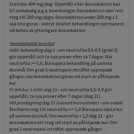
Startdos 400 mg/dag. Uppehåll eller dosreduktion kan
bli nödvändig p.g.a. biverkningar. Dosreduktion sker i ett
steg till 200 mg/dygn. Dosreduktion under 200 mg x 1
ska inte göras - avbryt istället behandlingen permanent
vid behov av ytterligare dosreduktion.
Hematologisk toxicitet
Inför behandling dag 1 -
om neutrofila 0.5-0.9 (grad 3)
gör uppehåll och ta nya prover efter ca 7 dagar. När
neutrofila >=1,0, återuppta behandling på samma
dosnivå. Om grad 3 neutropeni inträffat upprepade
gånger, ska dosreduktion göras vid start av påföljande
kur.
Fr om kur 1 inför dag 15
- om neutrofila 0,5-0,9 gör
uppehåll, ta nya prover efter 7 dagar (dag 21).
Vid provtagning dag 21 (oavsett kurnummer)
- om snabb
återhämtning till neutrofila >= 1,0 återuppta nästa kur
på samma dosnivå. Om neutrofila < 1,0 dag 21 - gör
dosreduktion ett steg vid start av påföljande kur. Om
grad 3 neutropeni inträffat upprepade gånger -