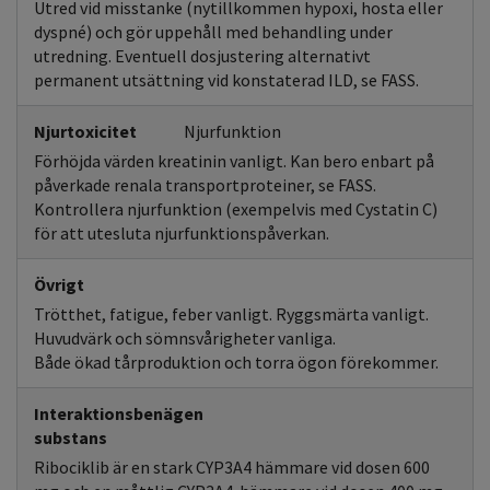
Utred vid misstanke (nytillkommen hypoxi, hosta eller
dyspné) och gör uppehåll med behandling under
utredning. Eventuell dosjustering alternativt
permanent utsättning vid konstaterad ILD, se FASS.
Njurtoxicitet
Njurfunktion
Förhöjda värden kreatinin vanligt. Kan bero enbart på
påverkade renala transportproteiner, se FASS.
Kontrollera njurfunktion (exempelvis med Cystatin C)
för att utesluta njurfunktionspåverkan.
Övrigt
Trötthet, fatigue, feber vanligt. Ryggsmärta vanligt.
Huvudvärk och sömnsvårigheter vanliga.
Både ökad tårproduktion och torra ögon förekommer.
Interaktionsbenägen
substans
Ribociklib är en stark CYP3A4 hämmare vid dosen 600