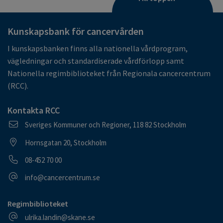
Kunskapsbank för cancervården
I kunskapsbanken finns alla nationella vårdprogram,
vägledningar och standardiserade vårdförlopp samt
Nationella regimbiblioteket från Regionala cancercentrum
(RCC).
Kontakta RCC
Postadress
Sveriges Kommuner och Regioner, 118 82 Stockholm
Besöksadress
Hornsgatan 20, Stockholm
Telefonnummer
08-452 70 00
E-postadress
info@cancercentrum.se
Regimbiblioteket
E-postadress
ulrika.landin@skane.se