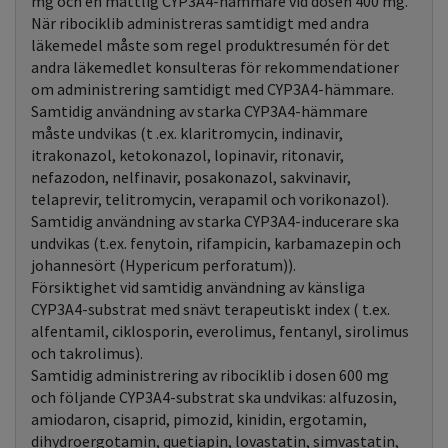
mg och en måttlig CYP3A4-hämmare vid dosen 400 mg.
När ribociklib administreras samtidigt med andra
läkemedel måste som regel produktresumén för det
andra läkemedlet konsulteras för rekommendationer
om administrering samtidigt med CYP3A4-hämmare.
Samtidig användning av starka CYP3A4-hämmare
måste undvikas (t .ex. klaritromycin, indinavir,
itrakonazol, ketokonazol, lopinavir, ritonavir,
nefazodon, nelfinavir, posakonazol, sakvinavir,
telaprevir, telitromycin, verapamil och vorikonazol).
Samtidig användning av starka CYP3A4-inducerare ska
undvikas (t.ex. fenytoin, rifampicin, karbamazepin och
johannesört (Hypericum perforatum)).
Försiktighet vid samtidig användning av känsliga
CYP3A4-substrat med snävt terapeutiskt index ( t.ex.
alfentamil, ciklosporin, everolimus, fentanyl, sirolimus
och takrolimus).
Samtidig administrering av ribociklib i dosen 600 mg
och följande CYP3A4-substrat ska undvikas: alfuzosin,
amiodaron, cisaprid, pimozid, kinidin, ergotamin,
dihydroergotamin, quetiapin, lovastatin, simvastatin,