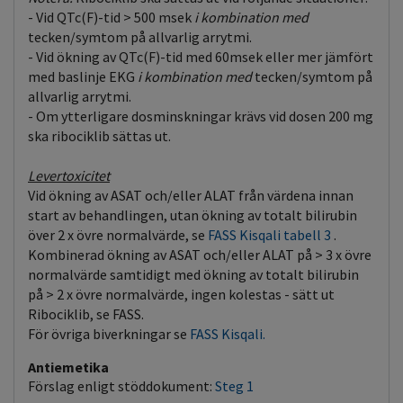
- Vid QTc(F)-tid > 500 msek
i kombination med
tecken/symtom på allvarlig arrytmi.
- Vid ökning av QTc(F)-tid med 60msek eller mer jämfört
med baslinje EKG
i kombination med
tecken/symtom på
allvarlig arrytmi.
- Om ytterligare dosminskningar krävs vid dosen 200 mg
ska ribociklib sättas ut.
Levertoxicitet
Vid ökning av ASAT och/eller ALAT från värdena innan
start av behandlingen, utan ökning av totalt bilirubin
över 2 x övre normalvärde, se
FASS Kisqali tabell 3
.
Kombinerad ökning av ASAT och/eller ALAT på > 3 x övre
normalvärde samtidigt med ökning av totalt bilirubin
på > 2 x övre normalvärde, ingen kolestas - sätt ut
Ribociklib, se FASS.
För övriga biverkningar se
FASS Kisqali.
Antiemetika
Förslag enligt stöddokument:
Steg 1