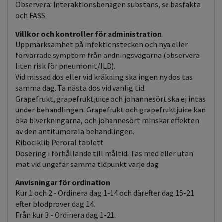
Observera: Interaktionsbenägen substans, se basfakta
och FASS.
Villkor och kontroller för administration
Uppmärksamhet på infektionstecken och nya eller
förvärrade symptom från andningsvägarna (observera
liten risk för pneumonit/ILD).
Vid missad dos eller vid kräkning ska ingen ny dos tas
samma dag. Ta nästa dos vid vanlig tid.
Grapefrukt, grapefruktjuice och johannesört ska ej intas
under behandlingen. Grapefrukt och grapefruktjuice kan
öka biverkningarna, och johannesört minskar effekten
av den antitumorala behandlingen.
Ribociklib Peroral tablett
Dosering i förhållande till måltid: Tas med eller utan
mat vid ungefär samma tidpunkt varje dag
Anvisningar för ordination
Kur 1 och 2 - Ordinera dag 1-14 och därefter dag 15-21
efter blodprover dag 14.
Från kur 3 - Ordinera dag 1-21.