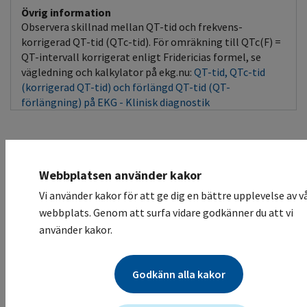
Övrig information
Observera skillnad mellan QT-tid och frekvens-
korrigerad QT-tid (QTc-tid). För omräkning till QTc(F) =
QT-intervall korrigerat enligt Fridericias formel, se
vägledning och kalkylator på ekg.nu:
QT-tid, QTc-tid
(korrigerad QT-tid) och förlängd QT-tid (QT-
förlängning) på EKG - Klinisk diagnostik
Biverkningar
Visa tilläggsinfo
Webbplatsen använder kakor
Vi använder kakor för att ge dig en bättre upplevelse av v
Ribociklib Peroral tablett
webbplats. Genom att surfa vidare godkänner du att vi
använder kakor.
Observandum
Kontroll
Stödjande
behandling
Godkänn alla kakor
Hematologisk
Blodvärden
Enligt lokala
toxicitet
riktlinjer