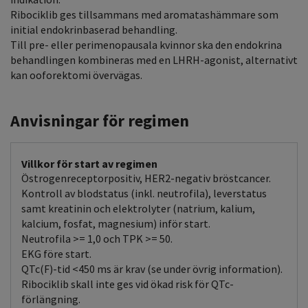
Ribociklib ges tillsammans med aromatashämmare som
initial endokrinbaserad behandling.
Till pre- eller perimenopausala kvinnor ska den endokrina
behandlingen kombineras med en LHRH-agonist, alternativt
kan ooforektomi övervägas.
Anvisningar för regimen
Villkor för start av regimen
Östrogenreceptorpositiv, HER2-negativ bröstcancer.
Kontroll av blodstatus (inkl. neutrofila), leverstatus
samt kreatinin och elektrolyter (natrium, kalium,
kalcium, fosfat, magnesium) inför start.
Neutrofila >= 1,0 och TPK >= 50.
EKG före start.
QTc(F)-tid <450 ms är krav (se under övrig information).
Ribociklib skall inte ges vid ökad risk för QTc-
förlängning.