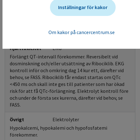
Följ dosreduktionsinstruktioner och/eller skjut upp
Inställningar för kakor
nästa dos.
Infektionsrisk
Infektionsbehandlin
Om kakor på cancercentrum.se
Urinvägsinfektion vanligt.
Hjärttoxicitet
EKG
Förlängt QT-intervall förekommer. Reversibelt vid
dosminskning och/eller utsättning av Ribociklib. EKG
kontroll inför och omkring dag 14 kur ett, därefter vid
behov, se FASS. Ribociklib får endast startas om QTc
<450 ms och skall inte ges till patienter som har ökad
risk för att få QTc-förlängning. Elektrolyt kontroll före
och under de första sex kurerna, därefter vid behov, se
FASS.
Övrigt
Elektrolyter
Hypokalcemi, hypokalemi och hypofosfatemi
förekommer.