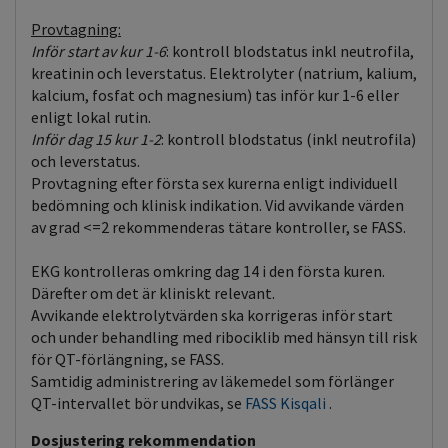
Provtagning:
Inför start av kur 1-6
: kontroll blodstatus inkl neutrofila,
kreatinin och leverstatus. Elektrolyter (natrium, kalium,
kalcium, fosfat och magnesium) tas inför kur 1-6 eller
enligt lokal rutin.
Inför dag 15 kur 1-2
: kontroll blodstatus (inkl neutrofila)
och leverstatus.
Provtagning efter första sex kurerna enligt individuell
bedömning och klinisk indikation. Vid avvikande värden
av grad <=2 rekommenderas tätare kontroller, se FASS.
EKG kontrolleras omkring dag 14 i den första kuren.
Därefter om det är kliniskt relevant.
Avvikande elektrolytvärden ska korrigeras inför start
och under behandling med ribociklib med hänsyn till risk
för QT-förlängning, se FASS.
Samtidig administrering av läkemedel som förlänger
QT-intervallet bör undvikas, se
FASS Kisqali
.
Dosjustering rekommendation