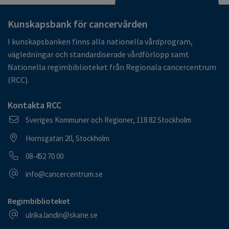
Kunskapsbank för cancervården
I kunskapsbanken finns alla nationella vårdprogram,
vägledningar och standardiserade vårdförlopp samt
Nationella regimbiblioteket från Regionala cancercentrum
(RCC).
Kontakta RCC
Postadress
Sveriges Kommuner och Regioner, 118 82 Stockholm
Besöksadress
Hornsgatan 20, Stockholm
Telefonnummer
08-452 70 00
E-postadress
info@cancercentrum.se
Regimbiblioteket
E-postadress
ulrika.landin@skane.se