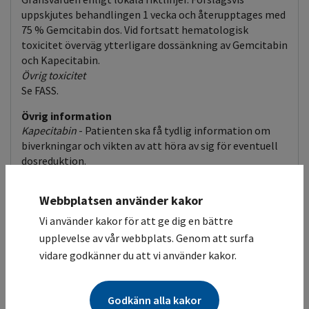
uppskjutes behandlingen 1 vecka och återupptages med
75 % Gemcitabin dos. Vid fortsatt hematologisk
toxicitet överväg ytterligare dossänkning av Gemcitabin
och Kapecitabin.
Övrig toxicitet
Se FASS.
Övrig information
Kapecitabin
- Patienten ska få tydlig information om
biverkningar och vikten av att höra av sig för eventuell
dosreduktion.
Webbplatsen använder kakor
Referenser
Vi använder kakor för att ge dig en bättre
upplevelse av vår webbplats. Genom att surfa
Neopltolemos et al. Gemcitabine and Capecitabine
vidare godkänner du att vi använder kakor.
Biverkningar
Godkänn alla kakor