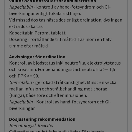
Villkor och kontroller för administration
Kapecitabin
- kontroll av hand-fotsyndrom och GI-
biverkningar enligt lokala riktlinjer.
Vid missad dos tas nästa dos enligt ordination, dvs ingen
extra dos ska tas.
Kapecitabin Peroral tablett
Dosering i förhållande till måltid: Tas inom en halv
timme efter måltid
Anvisningar för ordination
Kontroll av blodstatus inkl neutrofila, elektrolytstatus
och kreatinin. För behandlingsstart neutrofila >= 1,5
och TPK >= 90.
Gemcitabin
- ger ökad strålkänslighet. Minst en vecka
mellan infusion och strålbehandling mot thorax
(lunga), både före och efter infusionen.
Kapecitabin
- Kontroll av hand-fotsyndrom och GI-
biverkningar.
Dosjustering rekommendation
Hematologisk toxicitet
Gränsvärden enligt lokala riktlinjer. Förslagsvis