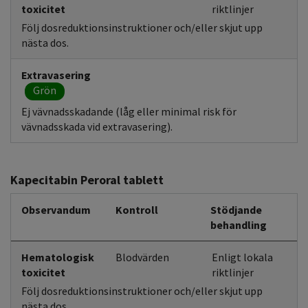
toxicitet
riktlinjer
Följ dosreduktionsinstruktioner och/eller skjut upp
nästa dos.
Extravasering
Grön
Ej vävnadsskadande (låg eller minimal risk för
vävnadsskada vid extravasering).
Kapecitabin Peroral tablett
Observandum
Kontroll
Stödjande
behandling
Hematologisk
Blodvärden
Enligt lokala
toxicitet
riktlinjer
Följ dosreduktionsinstruktioner och/eller skjut upp
nästa dos.