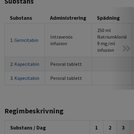
Substans
Substans
Administrering
Spädning
250 ml
Intravenös
Natriumklorid
1.
Gemcitabin
infusion
9 mg/ml
infusion
2.
Kapecitabin
Peroral tablett
3.
Kapecitabin
Peroral tablett
Regimbeskrivning
Substans / Dag
1
2
3