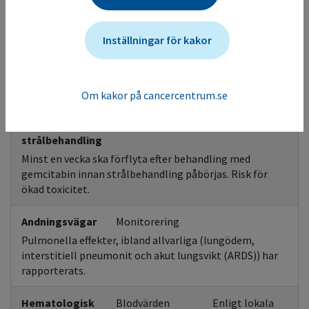
Visa tilläggsinfo
Inställningar för kakor
Gemcitabin Intravenös infusion
Observandum
Kontroll
Stödjande
behandling
Om kakor på cancercentrum.se
CAVE
strålbehandling
Minst en vecka ska förflyta efter behandling med
gemcitabin innan strålbehandling påbörjas. Risk för
ökad toxicitet.
Andningsvägar
Monitorering
Pulmonella effekter, ibland allvarliga (lungödem,
interstitiell pneumonit och akut lungsvikt (ARDS)) har
rapporterats.
Hematologisk
Blodvärden
Enligt lokala