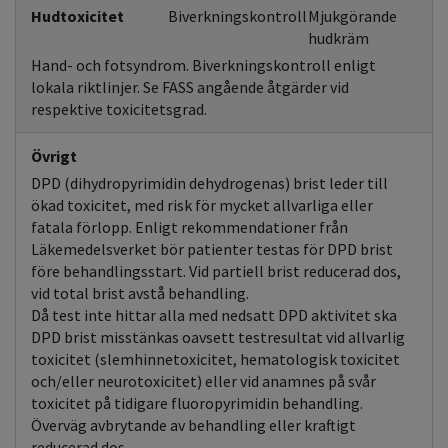
Hudtoxicitet
Biverkningskontroll
Mjukgörande
hudkräm
Hand- och fotsyndrom. Biverkningskontroll enligt
lokala riktlinjer. Se FASS angående åtgärder vid
respektive toxicitetsgrad.
Övrigt
DPD (dihydropyrimidin dehydrogenas) brist leder till
ökad toxicitet, med risk för mycket allvarliga eller
fatala förlopp. Enligt rekommendationer från
Läkemedelsverket bör patienter testas för DPD brist
före behandlingsstart. Vid partiell brist reducerad dos,
vid total brist avstå behandling.
Då test inte hittar alla med nedsatt DPD aktivitet ska
DPD brist misstänkas oavsett testresultat vid allvarlig
toxicitet (slemhinnetoxicitet, hematologisk toxicitet
och/eller neurotoxicitet) eller vid anamnes på svår
toxicitet på tidigare fluoropyrimidin behandling.
Överväg avbrytande av behandling eller kraftigt
reducerad dos.