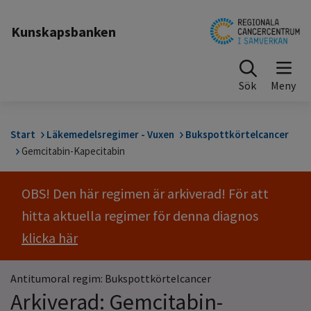
Till sidinnehåll
Kunskapsbanken
Sök
Start
Läkemedelsregimer - Vuxen
Bukspottkörtelcancer
Gemcitabin-Kapecitabin
OBS! Den här regimen är arkiverad! För att
hitta aktuella regimer för denna diagnos
klicka här
Antitumoral regim: Bukspottkörtelcancer
Arkiverad: Gemcitabin-