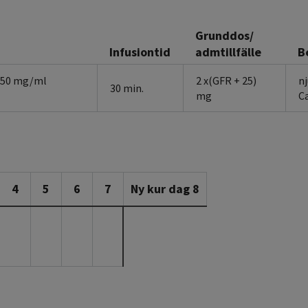
Grunddos/
Infusiontid
admtillfälle
B
 50 mg/ml
2 x(GFR + 25)
n
30 min.
mg
Ca
4
5
6
7
Ny kur dag 8