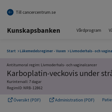
Till sidinnehåll
Till cancercentrum.se
Kunskapsbanken
Vårdprogram
V
Start
Läkemedelsregimer - Vuxen
Livmoderhals- och vagina
Antitumoral regim: Livmoderhals- och vaginalcancer
Karboplatin-veckovis under st
Kurintervall: 7 dagar
RegimID: NRB-12862
Pati
Översikt (PDF)
Administration (PDF)