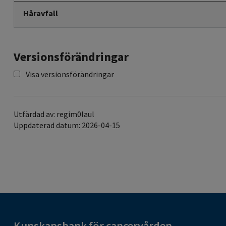
Håravfall
Versionsförändringar
Visa versionsförändringar
Utfärdad av: regim0laul
Uppdaterad datum: 2026-04-15
Kunskapsbank för cancervården