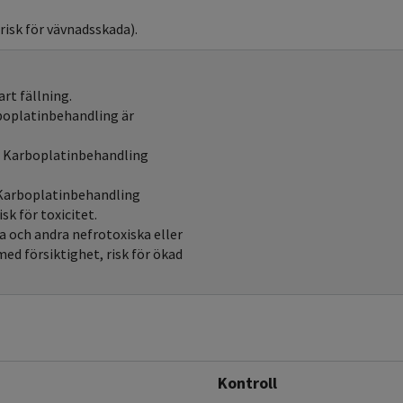
risk för vävnadsskada).
rt fällning.
rboplatinbehandling är
id Karboplatinbehandling
d Karboplatinbehandling
sk för toxicitet.
a och andra nefrotoxiska eller
ed försiktighet, risk för ökad
Kontroll