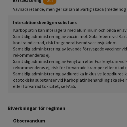
Extravasering
Gul
Vävnadsretande, men ger sällan allvarlig skada (medelhög 
Interaktionsbenägen substans
Karboplatin kan interagera med aluminium och bilda en sva
Samtidig administrering av vaccin mot Gula febern vid Ka
kontraindicerad, risk för generaliserad vaccinsjukdom.
Samtidig administrering av levande försvagade vacciner v
rekommenderas ej.
Samtidig administrering av Fenytoin eller Fosfenytoin vi
rekommenderas ej, risk för förvärrade kramper eller ökad ri
Samtidig administrering av diuretika inklusive loopdiuretik
ototoxiska substanser vid Karboplatinbehandling ska ske m
eller förvärrad toxicitet, se FASS.
Biverkningar för regimen
Observandum