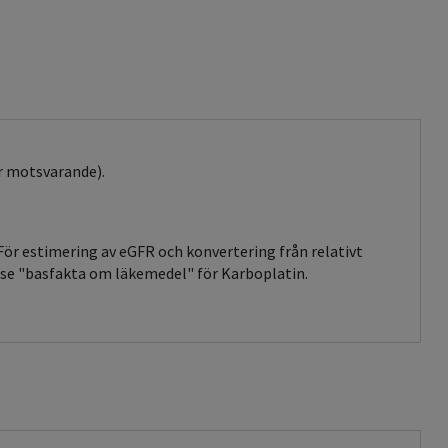
er motsvarande).
För estimering av eGFR och konvertering från relativt
 se "basfakta om läkemedel" för Karboplatin.