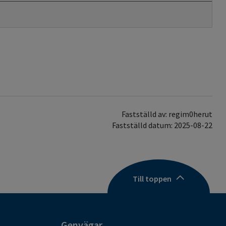
Fastställd av: regim0herut
Fastställd datum: 2025-08-22
Till toppen
Genvägar