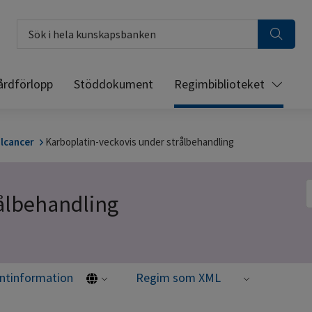
Sök i hela kunskapsbanken
årdförlopp
Stöddokument
Regimbiblioteket
lcancer
Karboplatin-veckovis under strålbehandling
S
rålbehandling
entinformation
Regim som XML