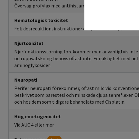
Överväg profylax med antihistamin och/eller kortikosteroi
Hematologisk toxicitet
Följ dosreduktionsinstruktioner och/eller skjut upp nästa 
Njurtoxicitet
Njurfunktionsstörning förekommer men är vanligtvis inte
och uppvätskning behövs oftast inte. Försiktighet med nef
aminoglykosider.
Neuropati
Perifer neuropati förekommer, oftast mild vid konvention
beskrivet som parestesi och minskade djupa senreflexer. Ök
och hos dem som tidigare behandlats med Cisplatin.
Hög emetogenicitet
Vid AUC 4 eller mer.