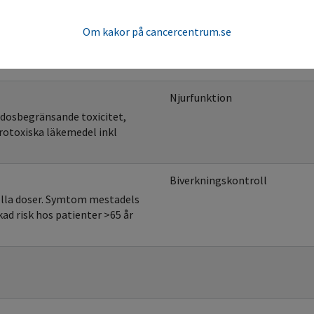
der.
Om kakor på cancercentrum.se
Blodvärden
dos.
Njurfunktion
 dosbegränsande toxicitet,
rotoxiska läkemedel inkl
Biverkningskontroll
ella doser. Symtom mestadels
ad risk hos patienter >65 år