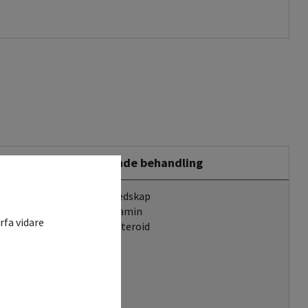
Stödjande behandling
Akutberedskap
Antihistamin
rfa vidare
Kortikosteroid