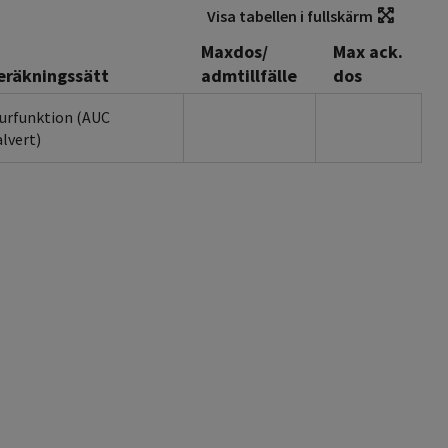
Visa tabellen i fullskärm
Maxdos/
Max ack.
eräkningssätt
admtillfälle
dos
jurfunktion (AUC
lvert)