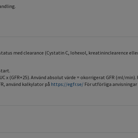
andling.
tstatus med clearance (Cystatin C, Iohexol, kreatininclearence ell
start.
 AUC x (GFR+25). Använd absolut värde = okorrigerat GFR (ml/min). 
FR, använd kalkylator på
https://egfr.se/
För utförliga anvisningar