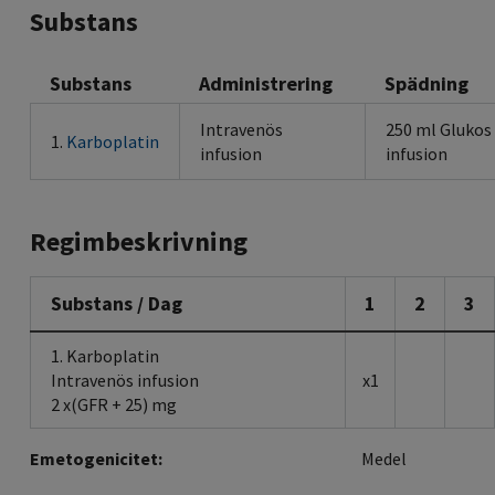
Substans
Substans
Administrering
Spädning
Intravenös
250 ml Glukos
1.
Karboplatin
infusion
infusion
Regimbeskrivning
Substans / Dag
1
2
3
1. Karboplatin
Intravenös infusion
x1
2 x(GFR + 25) mg
Emetogenicitet:
Medel