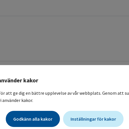
Kontroll
använder kakor
Blodtryck
Puls
för att ge dig en bättre upplevelse av vår webbplats. Genom att su
i använder kakor.
er.
 reintroduktion efter paus. Vid
atin regim med förlängd
Godkänn alla kakor
Inställningar för kakor
stighet och spädningsvätska