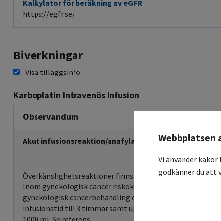
Kalkylator för beräkning av eGFR
https://egfr.se/
Biverkningar
Visa tilläggsinfo
Karboplatin Intravenös infusion
Observandum
Webbplatsen 
Akut infusionsreaktion/anafylaxi
Vi använder kakor 
godkänner du att v
Överkänslighetsreaktioner finns. Riskökning vid många kur
Inom gynekologisk cancer riskökning efter >6 kurer eller vid
gynekologisk cancerbehandling överväg Extended karbopl
infusionstid till 3 timmar samt upptrappande infusionsha
1000 ml. Se referens.