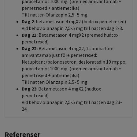
paracetamol 1000 mg. (premed amivantamab +
pemetrexed + antiemetika)
Till natten Olanzapin 2,5- 5 mg.
Dag 2
: betametason 4 mgX2 (hudtox pemetrexed)
Vid behov olanzapin 2,5-5 mg till natten dag 2-3.
Dag 21:
Betametason 4 mgX2 (premed hudtox
pemetrexed)
Dag 22:
Betametason 4 mgX2, 1 timma före
amivantamab just före pemetrexed:
Netupitant/palonosetron, desloratadin 10 mg po,
paracetamol 1000 mg. (premed amivantamab +
pemetrexed + antiemetika)
Till natten Olanzapin 2,5- 5 mg.
Dag 23
: Betametason 4 mgX2 (hudtox
pemetrexed)
Vid behov olanzapin 2,5-5 mg till natten dag 23-
24.
Referenser