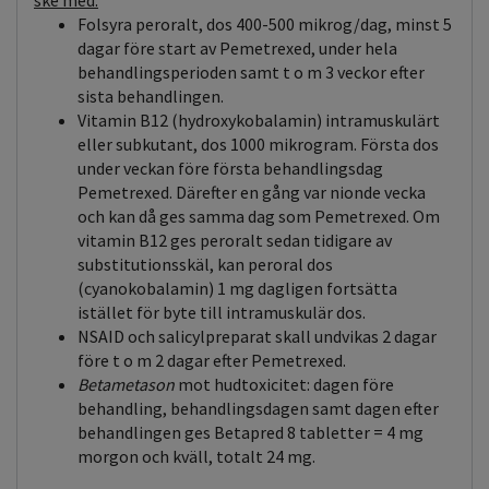
ske med:
Folsyra peroralt, dos 400-500 mikrog/dag, minst 5
dagar före start av Pemetrexed, under hela
behandlingsperioden samt t o m 3 veckor efter
sista behandlingen.
Vitamin B12 (hydroxykobalamin) intramuskulärt
eller subkutant, dos 1000 mikrogram. Första dos
under veckan före första behandlingsdag
Pemetrexed. Därefter en gång var nionde vecka
och kan då ges samma dag som Pemetrexed. Om
vitamin B12 ges peroralt sedan tidigare av
substitutionsskäl, kan peroral dos
(cyanokobalamin) 1 mg dagligen fortsätta
istället för byte till intramuskulär dos.
NSAID och salicylpreparat skall undvikas 2 dagar
före t o m 2 dagar efter Pemetrexed.
Betametason
mot hudtoxicitet: dagen före
behandling, behandlingsdagen samt dagen efter
behandlingen ges Betapred 8 tabletter = 4 mg
morgon och kväll, totalt 24 mg.