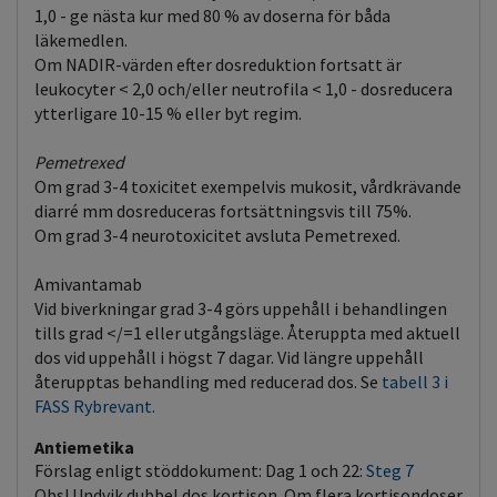
1,0 - ge nästa kur med 80 % av doserna för båda
läkemedlen.
Om NADIR-värden efter dosreduktion fortsatt är
leukocyter < 2,0 och/eller neutrofila < 1,0 - dosreducera
ytterligare 10-15 % eller byt regim.
Pemetrexed
Om grad 3-4 toxicitet exempelvis mukosit, vårdkrävande
diarré mm dosreduceras fortsättningsvis till 75%.
Om grad 3-4 neurotoxicitet avsluta Pemetrexed.
Amivantamab
Vid biverkningar grad 3-4 görs uppehåll i behandlingen
tills grad </=1 eller utgångsläge. Återuppta med aktuell
dos vid uppehåll i högst 7 dagar. Vid längre uppehåll
återupptas behandling med reducerad dos. Se
tabell 3 i
FASS Rybrevant.
Antiemetika
Förslag enligt stöddokument: Dag 1 och 22:
Steg 7
Obs! Undvik dubbel dos kortison. Om flera kortisondoser