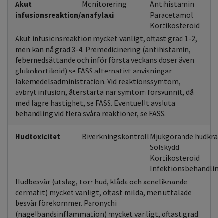
Akut
Monitorering
Antihistamin
infusionsreaktion/anafylaxi
Paracetamol
Kortikosteroid
Akut infusionsreaktion mycket vanligt, oftast grad 1-2,
men kan nå grad 3-4. Premedicinering (antihistamin,
febernedsättande och inför första veckans doser även
glukokortikoid) se FASS alternativt anvisningar
läkemedelsadministration. Vid reaktionssymtom,
avbryt infusion, återstarta när symtom försvunnit, då
med lägre hastighet, se FASS. Eventuellt avsluta
behandling vid flera svåra reaktioner, se FASS.
Hudtoxicitet
Biverkningskontroll
Mjukgörande hudkr
Solskydd
Kortikosteroid
Infektionsbehandlin
Hudbesvär (utslag, torr hud, klåda och acneliknande
dermatit) mycket vanligt, oftast milda, men uttalade
besvär förekommer. Paronychi
(nagelbandsinflammation) mycket vanligt, oftast grad