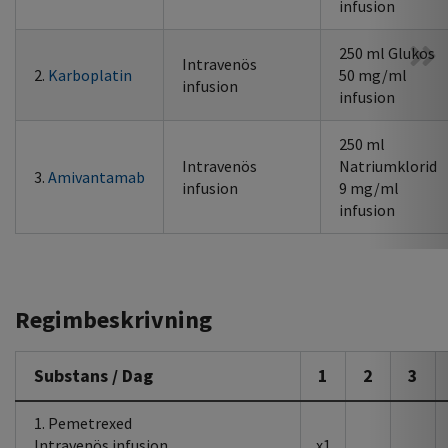
infusion
250 ml Glukos
Intravenös
2.
Karboplatin
50 mg/ml
infusion
infusion
250 ml
Intravenös
Natriumklorid
3.
Amivantamab
infusion
9 mg/ml
infusion
Regimbeskrivning
Substans / Dag
1
2
3
1. Pemetrexed
Intravenös infusion
x1