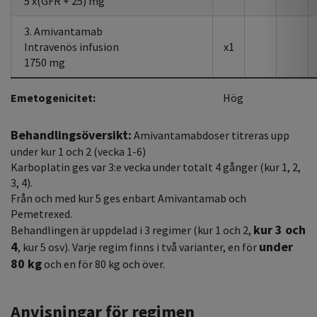
5 x(GFR + 25) mg
3. Amivantamab
Intravenös infusion
x1
1750 mg
Emetogenicitet:
Hög
Behandlingsöversikt:
Amivantamabdoser titreras upp
under kur 1 och 2 (vecka 1-6)
Karboplatin ges var 3:e vecka under totalt 4 gånger (kur 1, 2,
3, 4).
Från och med kur 5 ges enbart Amivantamab och
Pemetrexed.
kur 3 och
Behandlingen är uppdelad i 3 regimer (kur 1 och 2,
4
under
, kur 5 osv). Varje regim finns i två varianter, en för
80 kg
och en för 80 kg och över.
Anvisningar för regimen