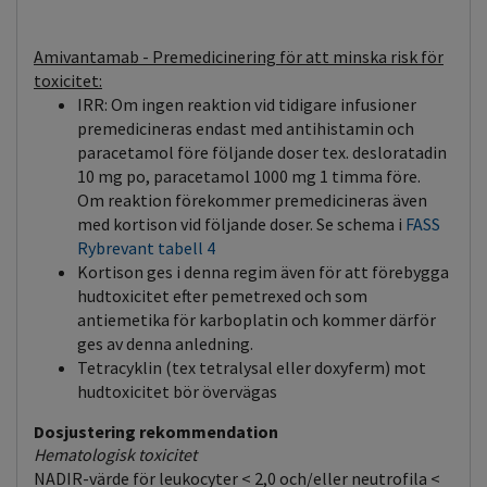
Amivantamab - Premedicinering för att minska risk för
toxicitet:
IRR: Om ingen reaktion vid tidigare infusioner
premedicineras endast med antihistamin och
paracetamol före följande doser tex. desloratadin
10 mg po, paracetamol 1000 mg 1 timma före.
Om reaktion förekommer premedicineras även
med kortison vid följande doser. Se schema i
FASS
Rybrevant tabell 4
Kortison ges i denna regim även för att förebygga
hudtoxicitet efter pemetrexed och som
antiemetika för karboplatin och kommer därför
ges av denna anledning.
Tetracyklin (tex tetralysal eller doxyferm) mot
hudtoxicitet bör övervägas
Dosjustering rekommendation
Hematologisk toxicitet
NADIR-värde för leukocyter < 2,0 och/eller neutrofila <