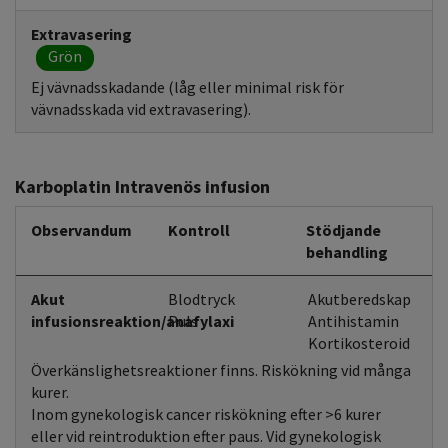
Extravasering
Grön
Ej vävnadsskadande (låg eller minimal risk för
vävnadsskada vid extravasering).
Karboplatin Intravenös infusion
Observandum
Kontroll
Stödjande
behandling
Akut
Blodtryck
Akutberedskap
infusionsreaktion/anafylaxi
Puls
Antihistamin
Kortikosteroid
Överkänslighetsreaktioner finns. Riskökning vid många
kurer.
Inom gynekologisk cancer riskökning efter >6 kurer
eller vid reintroduktion efter paus. Vid gynekologisk