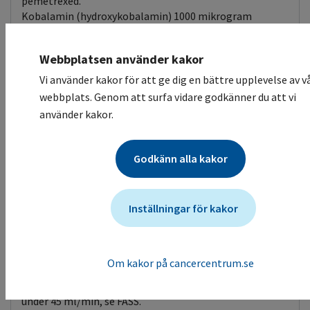
pemetrexed.
Kobalamin (hydroxykobalamin) 1000 mikrogram
intramuskulärt. Första dos under veckan före första
behandlingsdag pemetrexed. Därefter en gång var
Webbplatsen använder kakor
nionde vecka och kan då ges samma dag som
pemetrexed. Om kobalamin ges peroralt sedan tidigare
Vi använder kakor för att ge dig en bättre upplevelse av v
av substitutionsskäl, kan peroral dos (cyanokobalamin)
webbplats. Genom att surfa vidare godkänner du att vi
1 mg dagligen fortsätta istället för byte till
använder kakor.
intramuskulär dos.
Vid hematologisk toxicitet trots skydd: Följ
dosjusteringsrekommendation och/eller skjut upp
Godkänn alla kakor
nästa dos.
Hudtoxicitet
Biverkningskontroll
Kortikosteroid
Inställningar för kakor
Hudreaktioner vanliga. Förbehandling med kortison
minskar förekomst.
Om kakor på cancercentrum.se
Njurtoxicitet
Data otillräckliga för användning vid kreatininclearence
under 45 ml/min, se FASS.