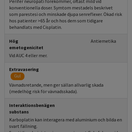
Perifer neuropati förekommer, oftast mild vid
konventionella doser. Symtom mestadels beskrivet
som parestesi och minskade djupa senreflexer. Ökad risk
hos patienter >65 år och hos dem som tidigare
behandlats med Cisplatin.
Hög
Antiemetika
emetogenicitet
Vid AUC 4 eller mer.
Extravasering
Gul
Vävnadsretande, men ger sällan allvarlig skada
(medelhög risk för vävnadsskada).
Interaktionsbenägen
substans
Karboplatin kan interagera med aluminium och bilda en
svart fällning.