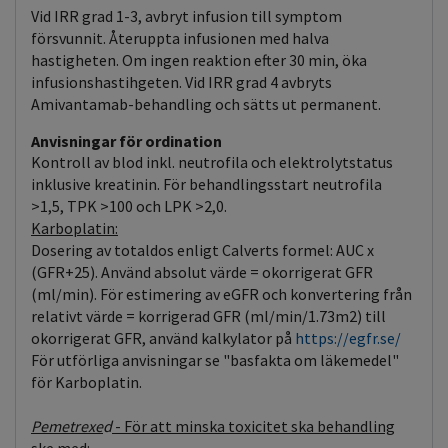
Vid IRR grad 1-3, avbryt infusion till symptom
försvunnit. Återuppta infusionen med halva
hastigheten. Om ingen reaktion efter 30 min, öka
infusionshastihgeten. Vid IRR grad 4 avbryts
Amivantamab-behandling och sätts ut permanent.
Anvisningar för ordination
Kontroll av blod inkl. neutrofila och elektrolytstatus
inklusive kreatinin. För behandlingsstart neutrofila
>1,5, TPK >100 och LPK >2,0.
Karboplatin:
Dosering av totaldos enligt Calverts formel: AUC x
(GFR+25). Använd absolut värde = okorrigerat GFR
(ml/min). För estimering av eGFR och konvertering från
relativt värde = korrigerad GFR (ml/min/1.73m2) till
okorrigerat GFR, använd kalkylator på
https://egfr.se/
För utförliga anvisningar se "basfakta om läkemedel"
för Karboplatin.
Pemetrexe
d
- För att minska toxicitet ska behandling