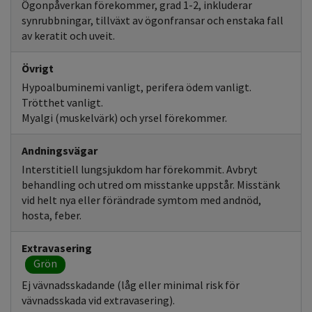
Ögonpåverkan förekommer, grad 1-2, inkluderar
synrubbningar, tillväxt av ögonfransar och enstaka fall
av keratit och uveit.
Övrigt
Hypoalbuminemi vanligt, perifera ödem vanligt.
Trötthet vanligt.
Myalgi (muskelvärk) och yrsel förekommer.
Andningsvägar
Interstitiell lungsjukdom har förekommit. Avbryt
behandling och utred om misstanke uppstår. Misstänk
vid helt nya eller förändrade symtom med andnöd,
hosta, feber.
Extravasering
Grön
Ej vävnadsskadande (låg eller minimal risk för
vävnadsskada vid extravasering).