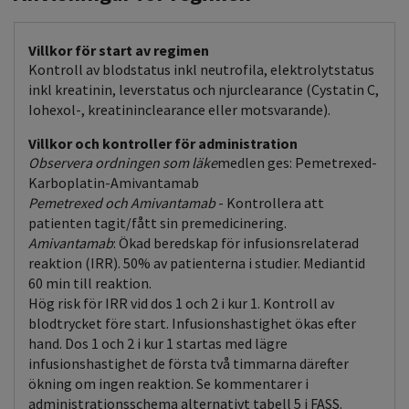
Villkor för start av regimen
Kontroll av blodstatus inkl neutrofila, elektrolytstatus
inkl kreatinin, leverstatus och njurclearance (Cystatin C,
Iohexol-, kreatininclearance eller motsvarande).
Villkor och kontroller för administration
Observera ordningen som läke
medlen ges: Pemetrexed-
Karboplatin-Amivantamab
Pemetrexed och Amivantamab
- Kontrollera att
patienten tagit/fått sin premedicinering.
Amivantamab
: Ökad beredskap för infusionsrelaterad
reaktion (IRR). 50% av patienterna i studier. Mediantid
60 min till reaktion.
Hög risk för IRR vid dos 1 och 2 i kur 1. Kontroll av
blodtrycket före start. Infusionshastighet ökas efter
hand. Dos 1 och 2 i kur 1 startas med lägre
infusionshastighet de första två timmarna därefter
ökning om ingen reaktion. Se kommentarer i
administrationsschema alternativt tabell 5 i FASS.