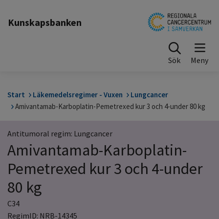
Till sidinnehåll
Kunskapsbanken
Sök
Start
Läkemedelsregimer - Vuxen
Lungcancer
Amivantamab-Karboplatin-Pemetrexed kur 3 och 4-under 80 kg
Antitumoral regim: Lungcancer
Amivantamab-Karboplatin-
Pemetrexed kur 3 och 4-under
80 kg
C34
RegimID: NRB-14345