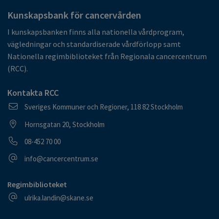
Kunskapsbank för cancervården
I kunskapsbanken finns alla nationella vårdprogram,
vägledningar och standardiserade vårdförlopp samt
Nationella regimbiblioteket från Regionala cancercentrum
(RCC).
Kontakta RCC
Postadress
Sveriges Kommuner och Regioner, 118 82 Stockholm
Besöksadress
Hornsgatan 20, Stockholm
Telefonnummer
08-452 70 00
E-postadress
info@cancercentrum.se
Regimbiblioteket
E-postadress
ulrika.landin@skane.se