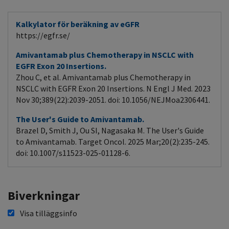
Kalkylator för beräkning av eGFR
https://egfr.se/
Amivantamab plus Chemotherapy in NSCLC with
EGFR Exon 20 Insertions.
Zhou C, et al. Amivantamab plus Chemotherapy in
NSCLC with EGFR Exon 20 Insertions. N Engl J Med. 2023
Nov 30;389(22):2039-2051. doi: 10.1056/NEJMoa2306441.
The User's Guide to Amivantamab.
Brazel D, Smith J, Ou SI, Nagasaka M. The User's Guide
to Amivantamab. Target Oncol. 2025 Mar;20(2):235-245.
doi: 10.1007/s11523-025-01128-6.
Biverkningar
Visa tilläggsinfo