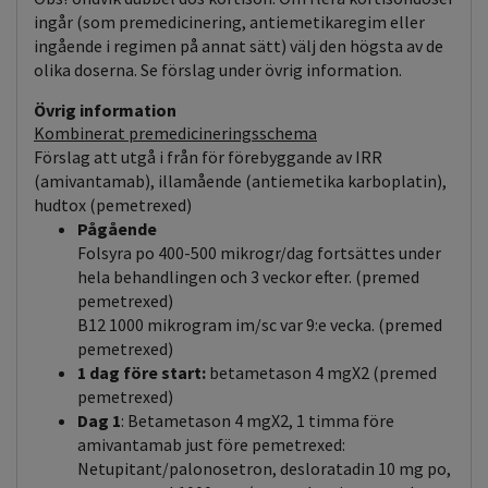
ingår (som premedicinering, antiemetikaregim eller
ingående i regimen på annat sätt) välj den högsta av de
olika doserna. Se förslag under övrig information.
Övrig information
Kombinerat premedicineringsschema
Förslag att utgå i från för förebyggande av IRR
(amivantamab), illamående (antiemetika karboplatin),
hudtox (pemetrexed)
Pågående
Folsyra po 400-500 mikrogr/dag fortsättes under
hela behandlingen och 3 veckor efter. (premed
pemetrexed)
B12 1000 mikrogram im/sc var 9:e vecka. (premed
pemetrexed)
1 dag före start:
betametason 4 mgX2 (premed
pemetrexed)
Dag 1
: Betametason 4 mgX2, 1 timma före
amivantamab just före pemetrexed:
Netupitant/palonosetron, desloratadin 10 mg po,