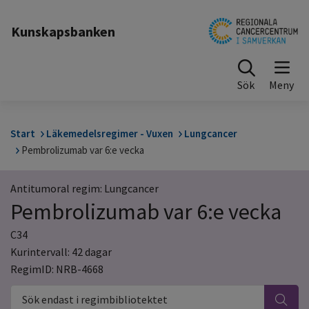
Till sidinnehåll
Kunskapsbanken
Sök
Start
Läkemedelsregimer - Vuxen
Lungcancer
Pembrolizumab var 6:e vecka
Antitumoral regim: Lungcancer
Pembrolizumab var 6:e vecka
C34
Kurintervall: 42 dagar
RegimID: NRB-4668
Sök endast i regimbibliotektet