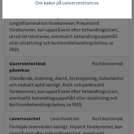
Om kakor på cancercentrum.se
Andningsvägar
Kortikosteroid
Andnöd och hosta vanligt. Övre luftvägsinfektion och
lunginflammation förekommer. Pneumonit
förekommer, kan uppstå sent efter behandlingsstart,
utred vid misstanke, eventuellt behandlingsuppehåll
eller utsättning och kortisonbehandlingsbehov, se
FASS.
Gastrointestinal
Kortikosteroid
påverkan
Illamående, kräkning, diarré, förstoppning, buksmärtor
och nedsatt aptit vanligt. Kolit och pankreatit
förekommer, kan uppstå sent efter behandlingsstart,
eventuellt behandlingsuppehåll eller utsättning och
kortisonbehandlingsbehov, se FASS.
Levertoxicitet
Leverfunktion
Kortikosteroid
Förhöjda levervärden vanligt. Hepatit förekommer, kan
uppstå sent efter behandlingsstart, eventuellt