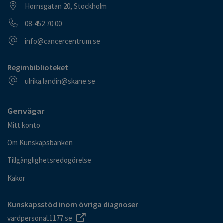
Besöksadress
Hornsgatan 20, Stockholm
Telefonnummer
08-452 70 00
E-postadress
info@cancercentrum.se
Regimbiblioteket
E-postadress
ulrika.landin@skane.se
Genvägar
Mitt konto
Om Kunskapsbanken
Tillgänglighetsredogörelse
Kakor
Kunskapsstöd inom övriga diagnoser
vardpersonal.1177.se