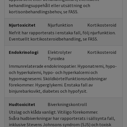
behandlingsuppehåll eller utsättning och
kortisonbehandlingsbehov, se FASS.
Njurtoxicitet
Njurfunktion
Kortikosteroid
Nefrit har rapporterats i enstaka fall, följ njurfunktion.
Eventuellt kortikosteroidbehandling, se FASS.
Endokrinologi
Elektrolyter
Kortikosteroid
Tyroidea
Immunrelaterade endokrinopatier. Hyponatremi, hypo-
och hyperkalemi, hypo- och hyperkalcemi och
hypomagnesemi. Sköldkörtelfunktionsrubbningar
förekommer. Hyperglykemi. Enstaka fall av
binjurebarksvikt, diabetes och hypofysit.
Hudtoxicitet
Biverkningskontroll
Utslag och klåda vanligt. Vitiligo förekommer.
Svåra hudbiverkningar har rapporterats i sällsynta fall,
inklusive Stevens Johnsons syndrom (SJS) och toxisk