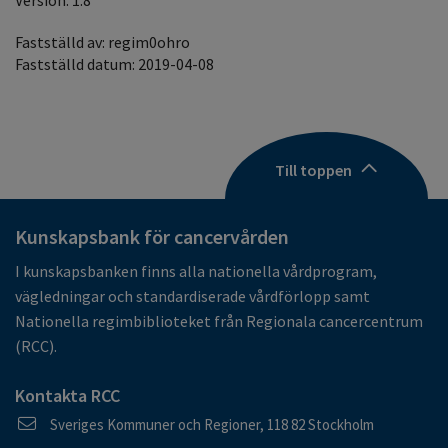
Version: 1.8
Fastställd av: regim0ohro
Fastställd datum: 2019-04-08
Till toppen
Kunskapsbank för cancervården
I kunskapsbanken finns alla nationella vårdprogram,
vägledningar och standardiserade vårdförlopp samt
Nationella regimbiblioteket från Regionala cancercentrum
(RCC).
Kontakta RCC
Postadress
Sveriges Kommuner och Regioner, 118 82 Stockholm