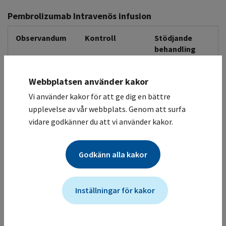
Pembrolizumab Intravenös infusion
Observandum
Kontroll
Stödjande
behandling
Övrigt
Webbplatsen använder kakor
Observera att biverkningar generellt kan uppstå sent,
Vi använder kakor för att ge dig en bättre
även efter behandlingsavslut.
Eventuellt behov av kortikosteroidbehandling, se FASS.
upplevelse av vår webbplats. Genom att surfa
vidare godkänner du att vi använder kakor.
Akut
Blodtryck
Akutberedskap
infusionsreaktion/anafylaxi
Puls
Godkänn alla kakor
Infusionsrelaterad reaktion förekommer.
Hematologisk
Blodvärden
Enligt lokala
Inställningar för kakor
toxicitet
riktlinjer
Anemi, neutropeni och trombocytopeni förekommer,
oftast grad 1-2, kan dock nå grad 3 - 4.