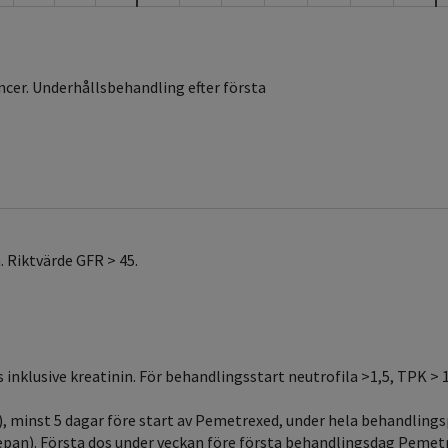
ncer. Underhållsbehandling efter första
. Riktvärde GFR > 45.
s inklusive kreatinin. För behandlingsstart neutrofila >1,5, TPK > 
), minst 5 dagar före start av Pemetrexed, under hela behandlings
an). Första dos under veckan före första behandlingsdag Pemetre