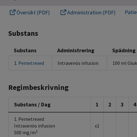
Pati
Översikt (PDF)
Administration (PDF)
Substans
Substans
Administrering
Spädning
1.
Pemetrexed
Intravenös infusion
100 ml Glu
Regimbeskrivning
Substans / Dag
1
2
3
4
1. Pemetrexed
Intravenös infusion
x1
500 mg/m²