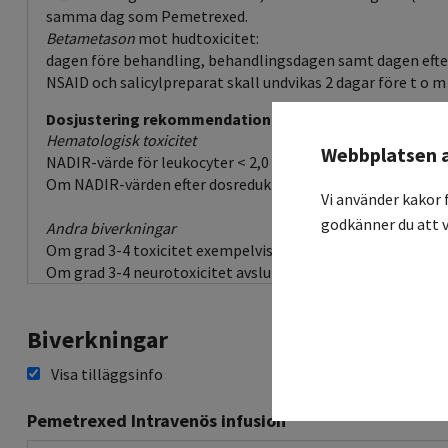
samma dag som Pemetrexed.
Betametason
mot hudtoxicitet:
dagen före behandling, behandlingsdagen samt dagen efter
NSAID och salicylpreparat skall undvikas 2 dagar före t o m
Dosjustering rekommendation
Hematologisk toxicitet
Webbplatsen 
NADIR-värde för leukocyter < 2,0 och/eller neutrofila < 1,
Om NADIR-värden efter dosreduktion fortsatt är leukocyter <
Vi använder kakor 
godkänner du att v
Andra biverkningar
Om grad 3-4 toxicitet exempelvis mukosit, vårdkrävande di
Om grad 3-4 neurotoxicitet avsluta Pemetrexed.
Biverkningar
Visa tilläggsinfo
Pemetrexed Intravenös infusion