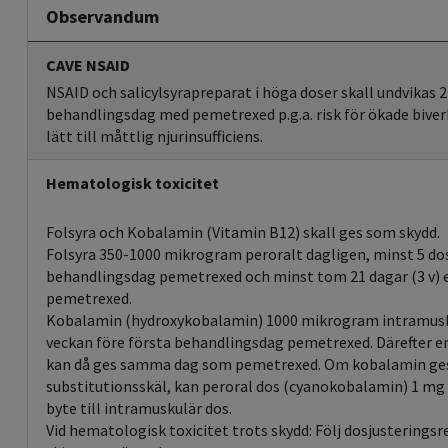
Observandum
CAVE NSAID
NSAID och salicylsyrapreparat i höga doser skall undvikas 2 
behandlingsdag med pemetrexed p.g.a. risk för ökade bive
lätt till måttlig njurinsufficiens.
Hematologisk toxicitet
Folsyra och Kobalamin (Vitamin B12) skall ges som skydd.
Folsyra 350-1000 mikrogram peroralt dagligen, minst 5 dos
behandlingsdag pemetrexed och minst tom 21 dagar (3 v) e
pemetrexed.
Kobalamin (hydroxykobalamin) 1000 mikrogram intramusku
veckan före första behandlingsdag pemetrexed. Därefter e
kan då ges samma dag som pemetrexed. Om kobalamin ges 
substitutionsskäl, kan peroral dos (cyanokobalamin) 1 mg d
byte till intramuskulär dos.
Vid hematologisk toxicitet trots skydd: Följ dosjustering