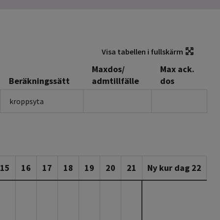
Visa tabellen i fullskärm
Maxdos/
Max ack.
Beräkningssätt
admtillfälle
dos
kroppsyta
15
16
17
18
19
20
21
Ny kur dag 22