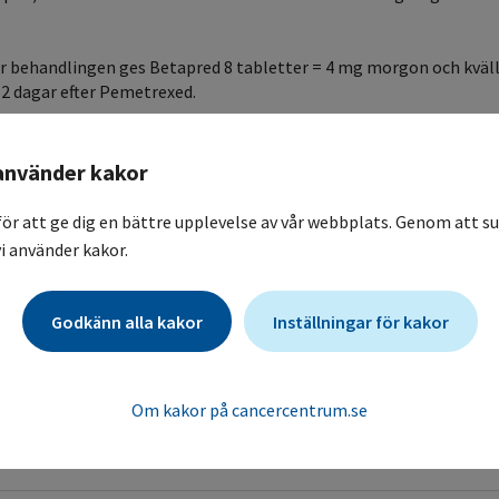
 behandlingen ges Betapred 8 tabletter = 4 mg morgon och kväll,
 2 dagar efter Pemetrexed.
använder kakor
0 - ge nästa kur med 80 % av doserna för båda läkemedlen.
 2,0 och/eller neutrofila < 1,0 - dosreducera ytterligare 10-15 % 
för att ge dig en bättre upplevelse av vår webbplats. Genom att su
i använder kakor.
arré mm dosreduceras fortsättningsvis till 75%.
Godkänn alla kakor
Inställningar för kakor
Om kakor på cancercentrum.se