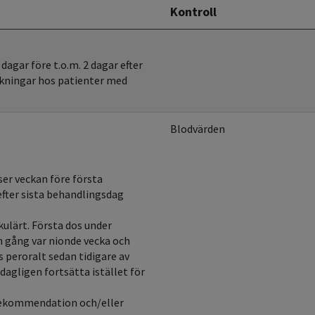
Kontroll
dagar före t.o.m. 2 dagar efter
rkningar hos patienter med
Blodvärden
er veckan före första
fter sista behandlingsdag
lärt. Första dos under
n gång var nionde vecka och
peroralt sedan tidigare av
agligen fortsätta istället för
srekommendation och/eller