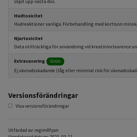
skjut upp nästa dos.
Hudtoxicitet
Hudreaktioner vanliga. Förbehandling med kortison minsk
Njurtoxicitet
Data otillräckliga för användning vid kreatininclearence un
Extravasering
Grön
Ej vävnadsskadande (låg eller minimal risk för vävnadsskada
Versionsförändringar
Visa versionsförändringar
Utfärdad av: regim0fyan
Uppdaterad datum: 2021-03-11