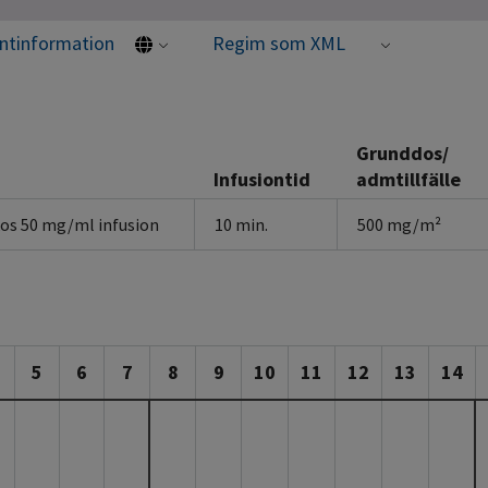
entinformation
Regim som XML
Grunddos/
Infusiontid
admtillfälle
kos 50 mg/ml infusion
10 min.
500 mg/m²
5
6
7
8
9
10
11
12
13
14