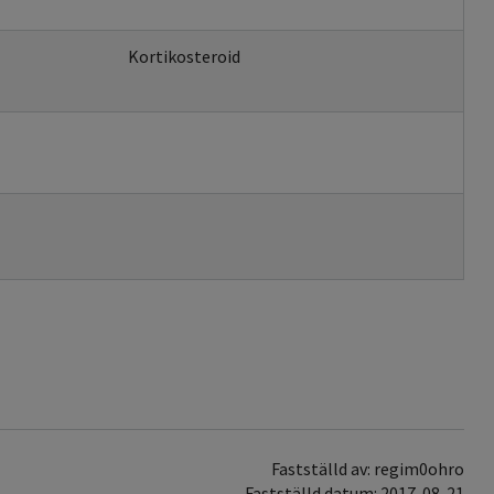
Kortikosteroid
Fastställd av: regim0ohro
Fastställd datum: 2017-08-21