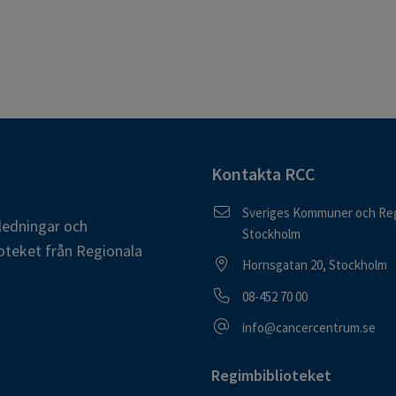
Kontakta RCC
Postadress
Sveriges Kommuner och Reg
ledningar och
Stockholm
oteket från Regionala
Besöksadress
Hornsgatan 20, Stockholm
Telefonnummer
08-452 70 00
E-postadress
info@cancercentrum.se
Regimbiblioteket