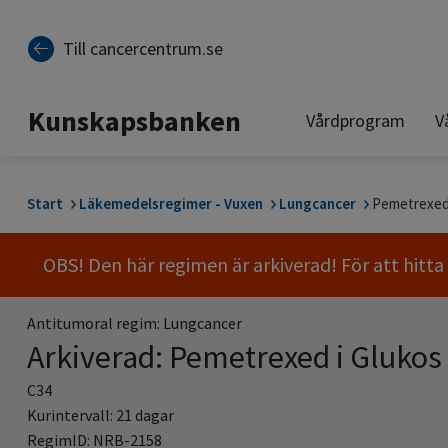
Till sidinnehåll
Till cancercentrum.se
Kunskapsbanken
Vårdprogram
V
Start
Läkemedelsregimer - Vuxen
Lungcancer
Pemetrexed 
OBS! Den här regimen är arkiverad! För att hitt
Antitumoral regim: Lungcancer
Arkiverad: Pemetrexed i Glukos
C34
Kurintervall: 21 dagar
RegimID: NRB-2158