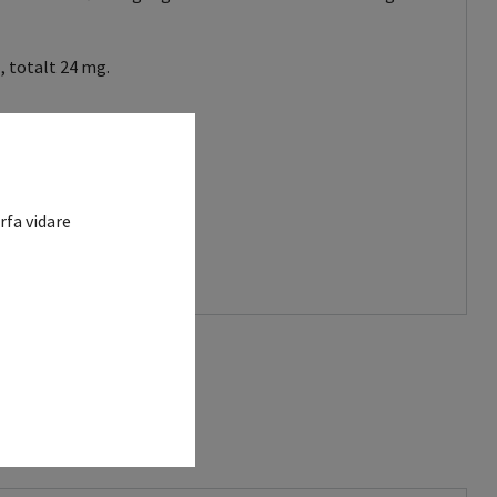
 totalt 24 mg.
eller byt regim.
rfa vidare