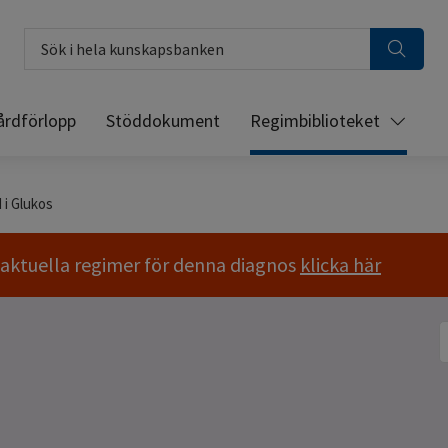
Sök i hela kunskapsbanken
årdförlopp
Stöddokument
Regimbiblioteket
i Glukos
a aktuella regimer för denna diagnos
klicka här
S