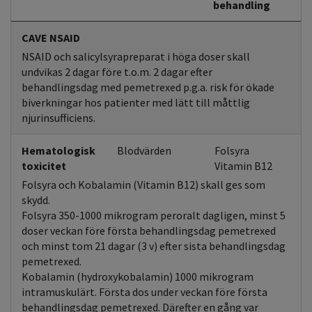
behandling
CAVE NSAID
NSAID och salicylsyrapreparat i höga doser skall
undvikas 2 dagar före t.o.m. 2 dagar efter
behandlingsdag med pemetrexed p.g.a. risk för ökade
biverkningar hos patienter med lätt till måttlig
njurinsufficiens.
Hematologisk
Blodvärden
Folsyra
toxicitet
Vitamin B12
Folsyra och Kobalamin (Vitamin B12) skall ges som
skydd.
Folsyra 350-1000 mikrogram peroralt dagligen, minst 5
doser veckan före första behandlingsdag pemetrexed
och minst tom 21 dagar (3 v) efter sista behandlingsdag
pemetrexed.
Kobalamin (hydroxykobalamin) 1000 mikrogram
intramuskulärt. Första dos under veckan före första
behandlingsdag pemetrexed. Därefter en gång var