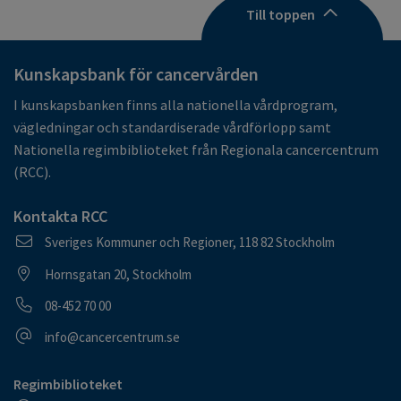
Till toppen
Kunskapsbank för cancervården
I kunskapsbanken finns alla nationella vårdprogram,
vägledningar och standardiserade vårdförlopp samt
Nationella regimbiblioteket från Regionala cancercentrum
(RCC).
Kontakta RCC
Postadress
Sveriges Kommuner och Regioner, 118 82 Stockholm
Besöksadress
Hornsgatan 20, Stockholm
Telefonnummer
08-452 70 00
E-postadress
info@cancercentrum.se
Regimbiblioteket