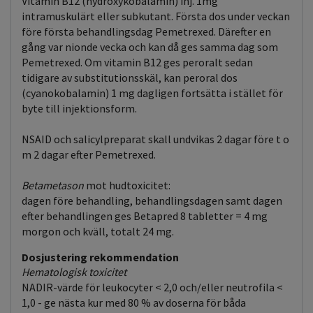
Vitamin B12 (hydroxykobalamin) inj. 1mg
intramuskulärt eller subkutant. Första dos under veckan
före första behandlingsdag Pemetrexed. Därefter en
gång var nionde vecka och kan då ges samma dag som
Pemetrexed. Om vitamin B12 ges peroralt sedan
tidigare av substitutionsskäl, kan peroral dos
(cyanokobalamin) 1 mg dagligen fortsätta i stället för
byte till injektionsform.
NSAID och salicylpreparat skall undvikas 2 dagar före t o
m 2 dagar efter Pemetrexed.
Betametason
mot hudtoxicitet:
dagen före behandling, behandlingsdagen samt dagen
efter behandlingen ges Betapred 8 tabletter = 4 mg
morgon och kväll, totalt 24 mg.
Dosjustering rekommendation
Hematologisk toxicitet
NADIR-värde för leukocyter < 2,0 och/eller neutrofila <
1,0 - ge nästa kur med 80 % av doserna för båda