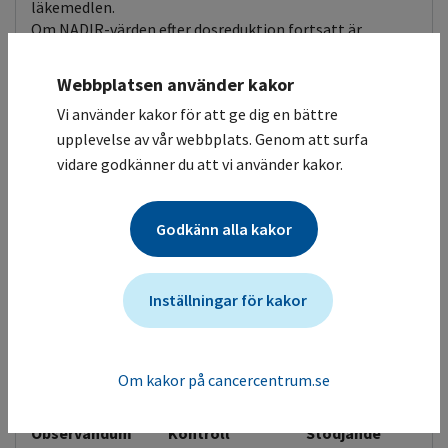
läkemedlen.
Om NADIR-värden efter dosreduktion fortsatt är
leukocyter < 2,0 och/eller neutrofila < 1,0 - dosreducera
ytterligare 10-15 % eller byt regim.
Webbplatsen använder kakor
Vi använder kakor för att ge dig en bättre
Andra biverkningar
Om grad 3-4 toxicitet exempelvis mukosit, vårdkrävande
upplevelse av vår webbplats. Genom att surfa
diarré mm dosreduceras fortsättningsvis till 75%.
vidare godkänner du att vi använder kakor.
Om grad 3-4 neurotoxicitet avsluta Pemetrexed.
Antiemetika
Godkänn alla kakor
Ingen rutinmässig behandling
Inställningar för kakor
Biverkningar
Visa tilläggsinfo
Om kakor på cancercentrum.se
Pemetrexed Intravenös infusion
Observandum
Kontroll
Stödjande