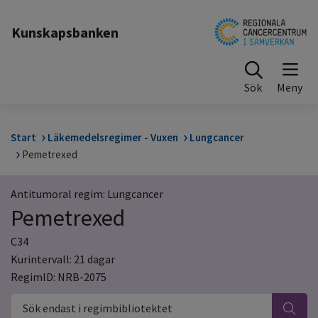
Till sidinnehåll
Kunskapsbanken
Sök
Start
Läkemedelsregimer - Vuxen
Lungcancer
Pemetrexed
Antitumoral regim: Lungcancer
Pemetrexed
C34
Kurintervall: 21 dagar
RegimID: NRB-2075
Sök endast i regimbibliotektet