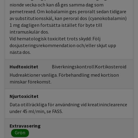
nionde vecka och kan då ges samma dag som
pemetrexed. Om kobalamin ges peroralt sedan tidigare
av substitutionsskäl, kan peroral dos (cyanokobalamin)
1 mg dagligen fortsätta istället för byte till
intramuskulär dos.
Vid hematologisk toxicitet trots skydd: Följ
dosjusteringsrekommendation och/eller skjut upp
nästa dos.
Hudtoxicitet
Biverkningskontroll
Kortikosteroid
Hudreaktioner vanliga. Förbehandling med kortison
minskar förekomst.
Njurtoxicitet
Data otillräckliga för användning vid kreatininclearence
under 45 ml/min, se FASS.
Extravasering
Grön