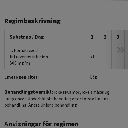
Regimbeskrivning
Substans / Dag
1
2
3
1. Pemetrexed
Intravenös infusion
x1
500 mg/m²
Emetogenicitet:
Låg
Behandlingsöversikt:
Icke skvamös, icke småcellig
lungcancer. Underhållsbehandling efter första linjens
behandling. Andra linjens behandling.
Anvisningar för regimen