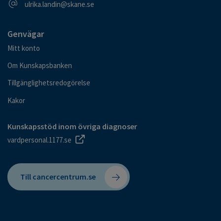
E-postadress
ulrika.landin@skane.se
Genvägar
Mitt konto
Om Kunskapsbanken
Tillgänglighetsredogörelse
Kakor
Kunskapsstöd inom övriga diagnoser
vardpersonal.1177.se
Till cancercentrum.se