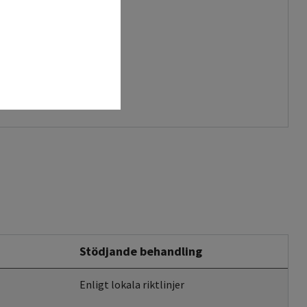
 >10.
Stödjande behandling
Enligt lokala riktlinjer