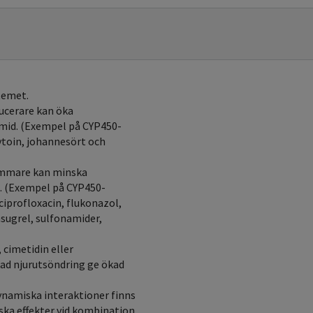
temet.
ucerare kan öka
amid. (Exempel på CYP450-
ytoin, johannesört och
ämmare kan minska
n. (Exempel på CYP450-
iprofloxacin, flukonazol,
sugrel, sulfonamider,
 cimetidin eller
ad njurutsöndring ge ökad
ynamiska interaktioner finns
ska effekter vid kombination