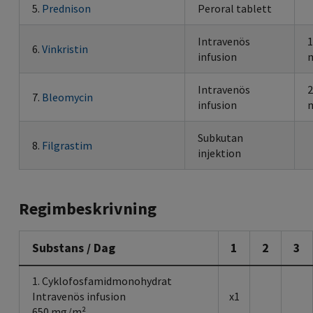
5.
Prednison
Peroral tablett
Intravenös
1
6.
Vinkristin
infusion
m
Intravenös
2
7.
Bleomycin
infusion
m
Subkutan
8.
Filgrastim
injektion
Regimbeskrivning
Substans / Dag
1
2
3
1. Cyklofosfamidmonohydrat
Intravenös infusion
x1
650 mg/m²