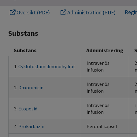
Regi
Översikt (PDF)
Administration (PDF)
Substans
Substans
Administrering
Intravenös
2
1.
Cyklofosfamidmonohydrat
infusion
m
Intravenös
2
2.
Doxorubicin
infusion
m
Intravenös
1
3.
Etoposid
infusion
m
4.
Prokarbazin
Peroral kapsel