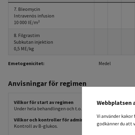
7. Bleomycin
Intravenös infusion
10 000 IE/m²
8. Filgrastim
Subkutan injektion
0,5 ME/kg
Emetogenicitet:
Medel
Anvisningar för regimen
Webbplatsen 
Villkor för start av regimen
Under hela behandlingen och t.o.m 1 månad ge profylax m
Vi använder kakor 
Villkor och kontroller för administration
godkänner du att v
Kontroll av B-glukos.