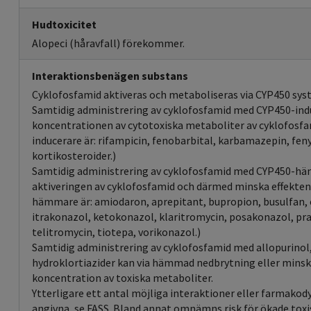
Hudtoxicitet
Alopeci (håravfall) förekommer.
Interaktionsbenägen substans
Cyklofosfamid aktiveras och metaboliseras via CYP450 sys
Samtidig administrering av cyklofosfamid med CYP450-ind
koncentrationen av cytotoxiska metaboliter av cyklofosf
inducerare är: rifampicin, fenobarbital, karbamazepin, fen
kortikosteroider.)
Samtidig administrering av cyklofosfamid med CYP450-h
aktiveringen av cyklofosfamid och därmed minska effekte
hämmare är: amiodaron, aprepitant, bupropion, busulfan, c
itrakonazol, ketokonazol, klaritromycin, posakonazol, pra
telitromycin, tiotepa, vorikonazol.)
Samtidig administrering av cyklofosfamid med allopurinol,
hydroklortiazider kan via hämmad nedbrytning eller minsk
koncentration av toxiska metaboliter.
Ytterligare ett antal möjliga interaktioner eller farmakod
angivna, se FASS. Bland annat omnämns risk för ökade toxi