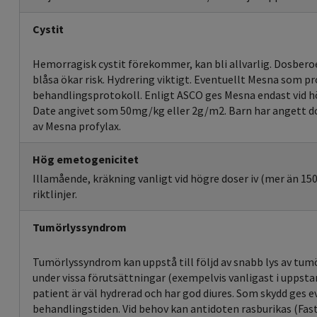
Cystit
Hemorragisk cystit förekommer, kan bli allvarlig. Dosber
blåsa ökar risk. Hydrering viktigt. Eventuellt Mesna som pr
behandlingsprotokoll. Enligt ASCO ges Mesna endast vid h
Date angivet som 50mg/kg eller 2g/m2. Barn har angett d
av Mesna profylax.
Hög emetogenicitet
Illamående, kräkning vanligt vid högre doser iv (mer än 15
riktlinjer.
Tumörlyssyndrom
Tumörlyssyndrom kan uppstå till följd av snabb lys av tumö
under vissa förutsättningar (exempelvis vanligast i uppsta
patient är väl hydrerad och har god diures. Som skydd ges e
behandlingstiden. Vid behov kan antidoten rasburikas (Fast