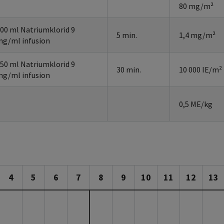
80 mg/m²
00 ml Natriumklorid 9
5 min.
1,4 mg/m²
g/ml infusion
50 ml Natriumklorid 9
30 min.
10 000 IE/m²
g/ml infusion
0,5 ME/kg
4
5
6
7
8
9
10
11
12
13