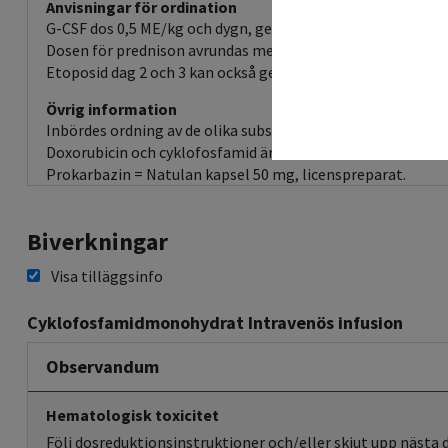
Anvisningar för ordination
G-CSF dos 0,5 ME/kg och dygn, ges med start dag 9 (minst 24
Dosen för prednison avrundas med fördel till hela eller hal
Etoposid dag 2 och 3 kan också ges peroralt. Dosen är då 2
Övrig information
Inbördes ordning av de olika substanserna är valfri.
Doxorubicin och cyklofosfamid är blandbara i samma infus
Prokarbazin = Natulan kapsel 50 mg, licenspreparat.
Biverkningar
Visa tilläggsinfo
Cyklofosfamidmonohydrat Intravenös infusion
Observandum
Hematologisk toxicitet
Följ dosreduktionsinstruktioner och/eller skjut upp nästa 