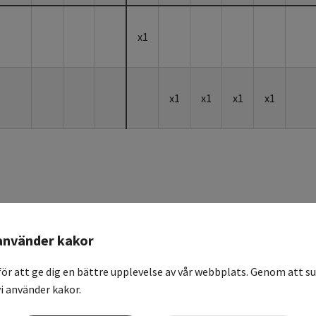
x1
x1
x1
x1
x1
använder kakor
ot herpes och svamp, mot pneumocystis profylax i 3 månader.
för att ge dig en bättre upplevelse av vår webbplats. Genom att su
i använder kakor.