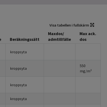
Visa tabellen i fullskärm
Maxdos/
Max ack.
e
Beräkningssätt
admtillfälle
dos
kroppsyta
550
kroppsyta
mg/m²
kroppsyta
kroppsyta