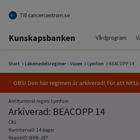
Till sidinnehåll
Till cancercentrum.se
Kunskapsbanken
Vårdprogram
V
Start
Läkemedelsregimer - Vuxen
Lymfom
BEACOPP 14
OBS! Den här regimen är arkiverad! För att hitt
Antitumoral regim: Lymfom
Arkiverad: BEACOPP 14
C81
Kurintervall: 14 dagar
RegimID: NRB-187