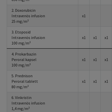
2. Doxorubicin
Intravenös infusion
x1
25 mg/m²
3. Etoposid
Intravenös infusion
x1
x1
x1
100 mg/m²
4. Prokarbazin
Peroral kapsel
x1
x1
x1
100 mg/m²
5. Prednison
Peroral tablett
x1
x1
x1
80 mg/m²
6. Vinkristin
Intravenös infusion
1,4 mg/m²