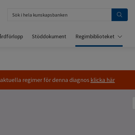
Sök i hela kunskapsbanken
årdförlopp
Stöddokument
Regimbiblioteket
a aktuella regimer för denna diagnos
klicka här
S