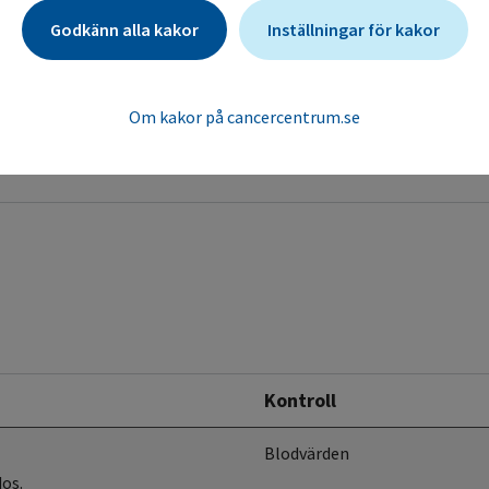
Godkänn alla kakor
Inställningar för kakor
 timmar efter avslutad bleomycininfusion) i 4 dygn eller tills LPK
va tabletter (styrka 50 mg).
00 mg/m2 per dag (biotillgänglighet cirka 50 %).
Om kakor på cancercentrum.se
ion.
Kontroll
Blodvärden
dos.