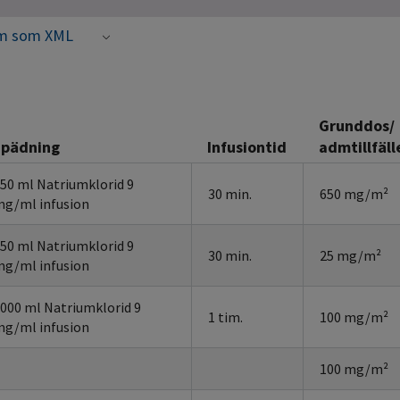
m som XML
Grunddos/
Spädning
Infusiontid
admtillfäll
50 ml Natriumklorid 9
30 min.
650 mg/m²
g/ml infusion
50 ml Natriumklorid 9
30 min.
25 mg/m²
g/ml infusion
000 ml Natriumklorid 9
1 tim.
100 mg/m²
g/ml infusion
100 mg/m²