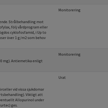
Monitorering
oende. Strålbehandling mot
ofylax, följ vårdprogram eller
ögdos cyklofosfamid, i Up to
oser över 1 g/m2 som behov
Monitorering
00 mg). Antiemetika enligt
Urat
rceller vid vissa sjukdomar
rtsbehandling). Viktigt att
ventuellt Allopurinol under
urtec) ges.