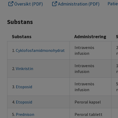
Pati
Översikt (PDF)
Administration (PDF)
Substans
Substans
Administrering
Intravenös
1.
Cyklofosfamidmonohydrat
infusion
Intravenös
2.
Vinkristin
infusion
Intravenös
3.
Etoposid
infusion
4.
Etoposid
Peroral kapsel
5.
Prednison
Peroral tablett