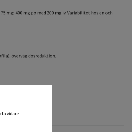
 75 mg; 400 mg po med 200 mg iv. Variabilitet hos en och
fila), överväg dosreduktion.
rfa vidare