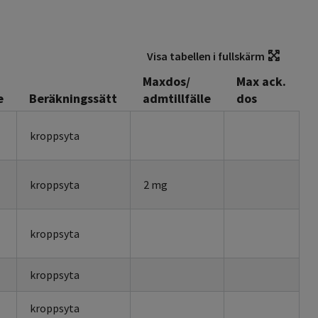
Visa tabellen i fullskärm
Maxdos/
Max ack.
e
Beräkningssätt
admtillfälle
dos
kroppsyta
kroppsyta
2 mg
kroppsyta
kroppsyta
kroppsyta