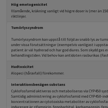
Hög emetogenicitet
Illamående, kräkning vanligt vid högre doser iv (mer än 15
riktlinjer.
Tumörlyssyndrom
Tumörlyssyndrom kan uppstå till följd av snabb lys av tumö
under vissa förutsättningar (exempelvis vanligast i uppsta
patient är väl hydrerad och har god diures. Som skydd ges e
behandlingstiden. Vid behov kan antidoten rasburikas (Fast
Hudtoxicitet
Alopeci (håravfall) förekommer.
Interaktionsbenägen substans
Cyklofosfamid aktiveras och metaboliseras via CYP450 sys
Samtidig administrering av cyklofosfamid med CYP450-ind
koncentrationen av cytotoxiska metaboliter av cyklofosf
inducerare är: rifampicin, fenobarbital, karbamazepin, fen