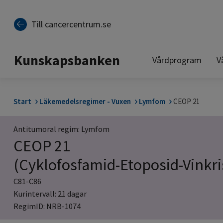
Till sidinnehåll
Till cancercentrum.se
Kunskapsbanken
Vårdprogram
V
Start
Läkemedelsregimer - Vuxen
Lymfom
CEOP 21
Antitumoral regim: Lymfom
CEOP 21
(Cyklofosfamid-Etoposid-Vinkri
C81-C86
Kurintervall: 21 dagar
RegimID: NRB-1074