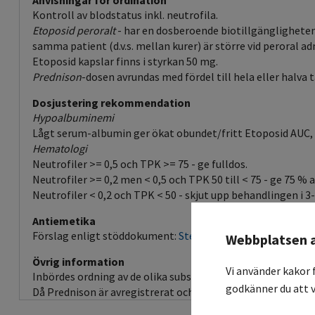
Anvisningar för ordination
Kontroll av blodstatus inkl. neutrofila.
Etoposid peroralt
- har en dosberoende biotillgängligheten
samma patient (d.v.s. mellan kurer) är större vid peroral ad
Etoposid kapslar finns i styrkan 50 mg.
Prednison
-dosen avrundas med fördel till hela eller halva 
Dosjustering rekommendation
Hypoalbuminemi
Lågt serum-albumin ger ökat obundet/fritt Etoposid AUC, vi
Hematologi
Neutrofiler >= 0,5 och TPK >= 75 - ge fulldos.
Neutrofiler >= 0,2 men < 0,5 och TPK 50 till < 75 - ge 75 %
Neutrofiler < 0,2 och TPK < 50 - skjut upp behandlingen i 3-
Antiemetika
Förslag enligt stöddokument:
Steg 2a (3dgr)
Webbplatsen 
Övrig information
Vi använder kakor 
Inbördes ordning av de olika substanserna är valfri.
godkänner du att v
Då Prednison är avregistrerat och endast tillgängligt via li