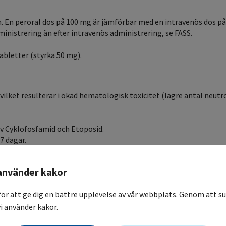
. En peroral dos på 100 mg är jämförbar med en intravenös dos på
ministrering än efter intravenös administrering, se FASS.
tabletter (styrka 50 mg).
lket resulterar i ökad hematologisk toxicitet (lägre antal neutro
 av Cyklofosfamid och Etoposid.
7 dagar.
använder kakor
för att ge dig en bättre upplevelse av vår webbplats. Genom att su
i använder kakor.
cens går det vid behov att byta till Prednisolon i samma dos.