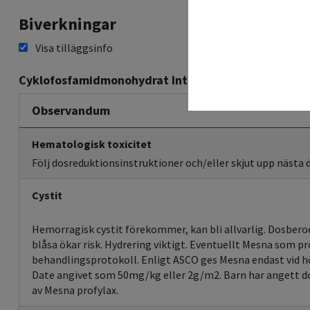
Biverkningar
Visa tilläggsinfo
Cyklofosfamidmonohydrat Intravenös infusion
Observandum
Hematologisk toxicitet
Följ dosreduktionsinstruktioner och/eller skjut upp nästa 
Cystit
Hemorragisk cystit förekommer, kan bli allvarlig. Dosber
blåsa ökar risk. Hydrering viktigt. Eventuellt Mesna som pr
behandlingsprotokoll. Enligt ASCO ges Mesna endast vid h
Date angivet som 50mg/kg eller 2g/m2. Barn har angett d
av Mesna profylax.