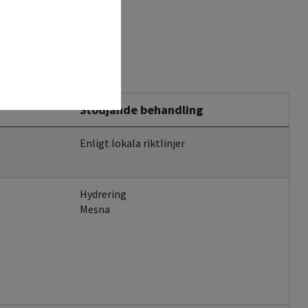
Stödjande behandling
Enligt lokala riktlinjer
Hydrering
Mesna