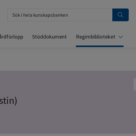
Sök i hela kunskapsbanken
årdförlopp
Stöddokument
Regimbiblioteket
S
stin)