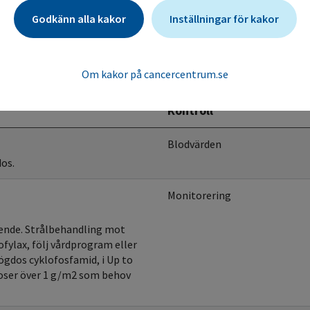
Godkänn alla kakor
Inställningar för kakor
Om kakor på cancercentrum.se
Kontroll
Blodvärden
dos.
Monitorering
oende. Strålbehandling mot
ofylax, följ vårdprogram eller
ögdos cyklofosfamid, i Up to
oser över 1 g/m2 som behov