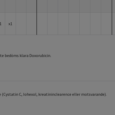
1
x1
nte bedöms klara Doxorubicin.
 (Cystatin C, Iohexol, kreatininclearence eller motsvarande).