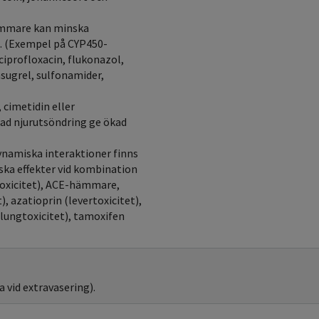
ämmare kan minska
n. (Exempel på CYP450-
iprofloxacin, flukonazol,
sugrel, sulfonamider,
 cimetidin eller
ad njurutsöndring ge ökad
ynamiska interaktioner finns
ska effekter vid kombination
toxicitet), ACE-hämmare,
, azatioprin (levertoxicitet),
(lungtoxicitet), tamoxifen
 vid extravasering).