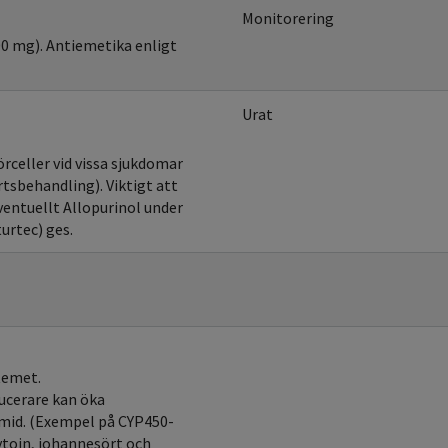
Monitorering
00 mg). Antiemetika enligt
Urat
rceller vid vissa sjukdomar
rtsbehandling). Viktigt att
ventuellt Allopurinol under
urtec) ges.
temet.
ucerare kan öka
amid. (Exempel på CYP450-
ytoin, johannesört och