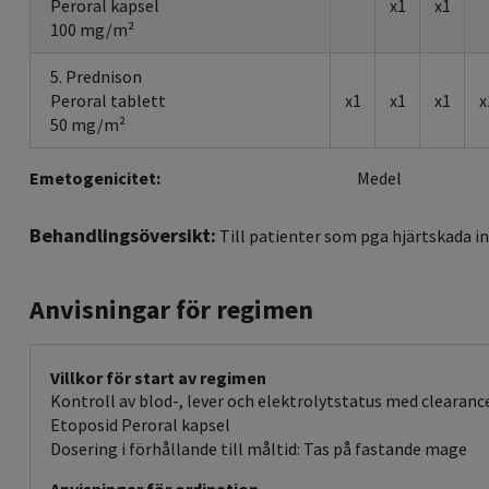
Peroral kapsel
x1
x1
100 mg/m²
5. Prednison
Peroral tablett
x1
x1
x1
x
50 mg/m²
Emetogenicitet:
Medel
Behandlingsöversikt:
Till patienter som pga hjärtskada i
Anvisningar för regimen
Villkor för start av regimen
Kontroll av blod-, lever och elektrolytstatus med clearance
Etoposid Peroral kapsel
Dosering i förhållande till måltid: Tas på fastande mage