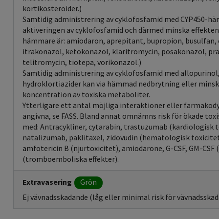
kortikosteroider.)
Samtidig administrering av cyklofosfamid med CYP450-h
aktiveringen av cyklofosfamid och därmed minska effekte
hämmare är: amiodaron, aprepitant, bupropion, busulfan, c
itrakonazol, ketokonazol, klaritromycin, posakonazol, pra
telitromycin, tiotepa, vorikonazol.)
Samtidig administrering av cyklofosfamid med allopurinol,
hydroklortiazider kan via hämmad nedbrytning eller minsk
koncentration av toxiska metaboliter.
Ytterligare ett antal möjliga interaktioner eller farmakod
angivna, se FASS. Bland annat omnämns risk för ökade toxi
med: Antracykliner, cytarabin, trastuzumab (kardiologisk 
natalizumab, paklitaxel, zidovudin (hematologisk toxicitet)
amfotericin B (njurtoxicitet), amiodarone, G-CSF, GM-CSF 
(tromboemboliska effekter).
Extravasering
Grön
Ej vävnadsskadande (låg eller minimal risk för vävnadsskada