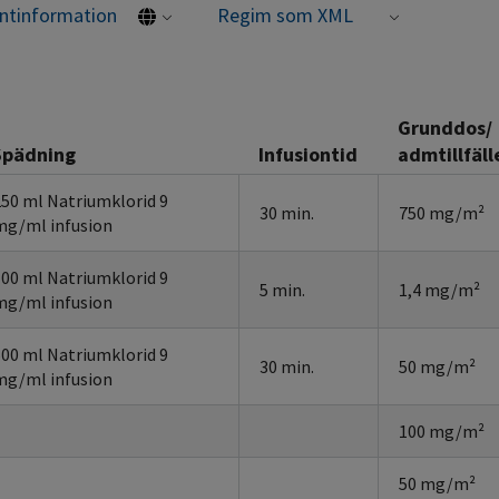
entinformation
Regim som XML
Grunddos/
Spädning
Infusiontid
admtillfäll
250 ml Natriumklorid 9
30 min.
750 mg/m²
mg/ml infusion
100 ml Natriumklorid 9
5 min.
1,4 mg/m²
mg/ml infusion
500 ml Natriumklorid 9
30 min.
50 mg/m²
mg/ml infusion
100 mg/m²
50 mg/m²