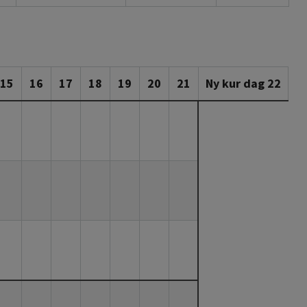
15
16
17
18
19
20
21
Ny kur dag 22