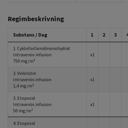
Regimbeskrivning
Substans / Dag
1
2
3
1. Cyklofosfamidmonohydrat
Intravenös infusion
x1
750 mg/m²
2. Vinkristin
Intravenös infusion
x1
1,4 mg/m²
3. Etoposid
Intravenös infusion
x1
50 mg/m²
4. Etoposid