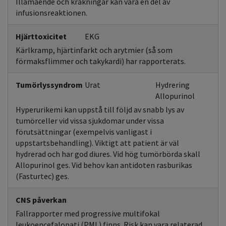
Illamående och kräkningar kan vara en del av
infusionsreaktionen.
Hjärttoxicitet
EKG
Kärlkramp, hjärtinfarkt och arytmier (så som
förmaksflimmer och takykardi) har rapporterats.
Tumörlyssyndrom
Urat
Hydrering
Allopurinol
Hyperurikemi kan uppstå till följd av snabb lys av
tumörceller vid vissa sjukdomar under vissa
förutsättningar (exempelvis vanligast i
uppstartsbehandling). Viktigt att patient är väl
hydrerad och har god diures. Vid hög tumörbörda skall
Allopurinol ges. Vid behov kan antidoten rasburikas
(Fasturtec) ges.
CNS påverkan
Fallrapporter med progressive multifokal
leukoencefalopati (PML) finns. Risk kan vara relaterad