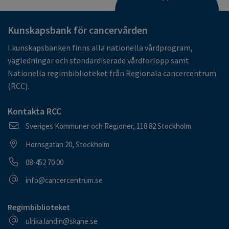
Kunskapsbank för cancervården
I kunskapsbanken finns alla nationella vårdprogram,
vägledningar och standardiserade vårdförlopp samt
Nationella regimbiblioteket från Regionala cancercentrum
(RCC).
Kontakta RCC
Postadress
Sveriges Kommuner och Regioner, 118 82 Stockholm
Besöksadress
Hornsgatan 20, Stockholm
Telefonnummer
08-452 70 00
E-postadress
info@cancercentrum.se
Regimbiblioteket
E-postadress
ulrika.landin@skane.se