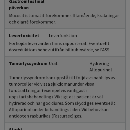
Gastrointestinal
påverkan
Mucosit/stomatit förekommer. Illamående, kräkningar
och diarré förekommer.
Levertoxicitet
Leverfunktion
Förhöjda levervärden finns rapporterat. Eventuellt
dosreduktionsbehov utifrån bilirubinvärde, se FASS.
Tumörlyssyndrom
Urat
Hydrering
Allopurinol
Tumörlyssyndrom kan uppstå till följd av snabb lys av
tumörceller vid vissa sjukdomar under vissa
förutsättningar (exempelvis vanligast i
uppstartsbehandling). Viktigt att patient är väl
hydrerad och har god diures. Som skydd ges eventuellt
Allopurinol under behandlingstiden. Vid behov kan
antidoten rasburikas (Fasturtec) ges.
Starkt