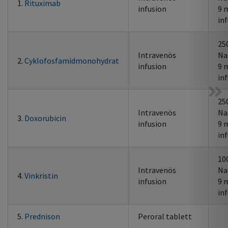
1.
Rituximab
infusion
9 
in
25
Intravenös
Na
2.
Cyklofosfamidmonohydrat
infusion
9 
in
25
Intravenös
Na
3.
Doxorubicin
infusion
9 
in
10
Intravenös
Na
4.
Vinkristin
infusion
9 
in
5.
Prednison
Peroral tablett