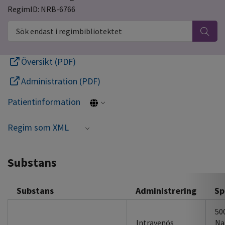
RegimID: NRB-6766
Sök endast i regimbibliotektet
Översikt (PDF)
Administration (PDF)
Patientinformation
Regim som XML
Substans
Substans
Administrering
Sp
50
Intravenös
Na