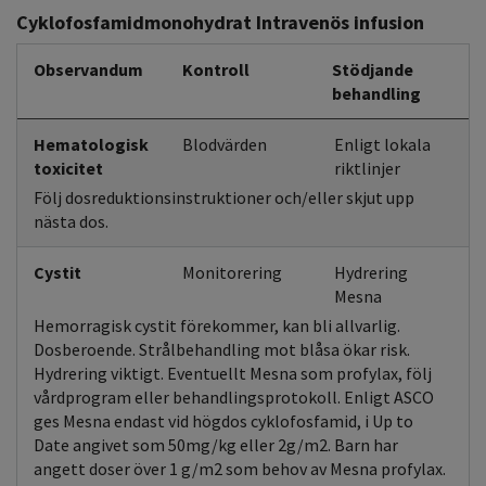
Cyklofosfamidmonohydrat Intravenös infusion
Observandum
Kontroll
Stödjande
behandling
Hematologisk
Blodvärden
Enligt lokala
toxicitet
riktlinjer
Följ dosreduktionsinstruktioner och/eller skjut upp
nästa dos.
Cystit
Monitorering
Hydrering
Mesna
Hemorragisk cystit förekommer, kan bli allvarlig.
Dosberoende. Strålbehandling mot blåsa ökar risk.
Hydrering viktigt. Eventuellt Mesna som profylax, följ
vårdprogram eller behandlingsprotokoll. Enligt ASCO
ges Mesna endast vid högdos cyklofosfamid, i Up to
Date angivet som 50mg/kg eller 2g/m2. Barn har
angett doser över 1 g/m2 som behov av Mesna profylax.