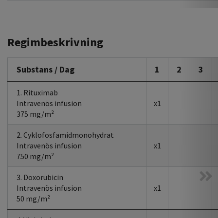
Regimbeskrivning
Substans / Dag
1
2
3
1. Rituximab
Intravenös infusion
x1
375 mg/m²
2. Cyklofosfamidmonohydrat
Intravenös infusion
x1
750 mg/m²
3. Doxorubicin
Intravenös infusion
x1
50 mg/m²