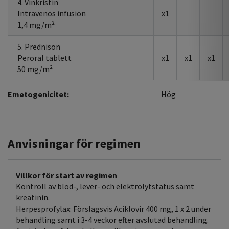
4. Vinkristin
Intravenös infusion
x1
1,4 mg/m²
5. Prednison
Peroral tablett
x1
x1
x1
50 mg/m²
Emetogenicitet:
Hög
Anvisningar för regimen
Villkor för start av regimen
Kontroll av blod-, lever- och elektrolytstatus samt
kreatinin.
Herpesprofylax: Förslagsvis Aciklovir 400 mg, 1 x 2 under
behandling samt i 3-4 veckor efter avslutad behandling.