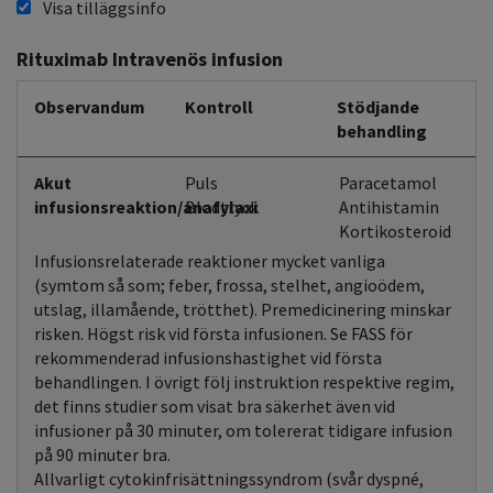
Visa tilläggsinfo
Rituximab Intravenös infusion
Observandum
Kontroll
Stödjande
behandling
Akut
Puls
Paracetamol
infusionsreaktion/anafylaxi
Blodtryck
Antihistamin
Kortikosteroid
Infusionsrelaterade reaktioner mycket vanliga
(symtom så som; feber, frossa, stelhet, angioödem,
utslag, illamående, trötthet). Premedicinering minskar
risken. Högst risk vid första infusionen. Se FASS för
rekommenderad infusionshastighet vid första
behandlingen. I övrigt följ instruktion respektive regim,
det finns studier som visat bra säkerhet även vid
infusioner på 30 minuter, om tolererat tidigare infusion
på 90 minuter bra.
Allvarligt cytokinfrisättningssyndrom (svår dyspné,