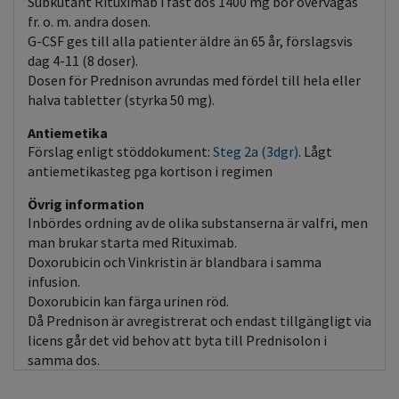
Subkutant Rituximab i fast dos 1400 mg bör övervägas
fr. o. m. andra dosen.
G-CSF ges till alla patienter äldre än 65 år, förslagsvis
dag 4-11 (8 doser).
Dosen för Prednison avrundas med fördel till hela eller
halva tabletter (styrka 50 mg).
Antiemetika
Förslag enligt stöddokument:
Steg 2a (3dgr)
. Lågt
antiemetikasteg pga kortison i regimen
Övrig information
Inbördes ordning av de olika substanserna är valfri, men
man brukar starta med Rituximab.
Doxorubicin och Vinkristin är blandbara i samma
infusion.
Doxorubicin kan färga urinen röd.
Då Prednison är avregistrerat och endast tillgängligt via
licens går det vid behov att byta till Prednisolon i
samma dos.