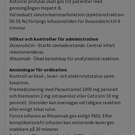
Antiviral profylax skall ges till patienter med
genomgången Hepatit B.
Vid nedsatt vänsterkammarfunktion (ejektionsfraktion
50-55 %) förlängs infusionstiden för Doxorubicin till 6
timmar.
Villkor och kontroller för administration
Doxorubicin
- Starkt vävnadsretande. Central infart
rekommenderas.
Rituximab
- Ökad beredskap för anafylaktisk reaktion.
Anvisningar för ordination
Kontroll av blod-, lever- och elektrolytstatus samt
kreatinin.
Premedicinering med Paracetamol 1000 mg peroralt
och Klemastin 2 mg intravenöst eller Cetirizin 10 mg
peroralt. Steroider kan övervägas vid tidigare reaktion
eller enligt lokal rutin.
Första infusion av Rituximab ges enligt FASS. Efter
komplikationsfri infusion kan resterande kurer ges
snabbare på 30 minuter.