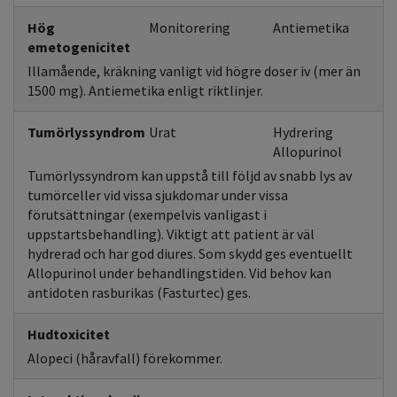
Hög
Monitorering
Antiemetika
emetogenicitet
Illamående, kräkning vanligt vid högre doser iv (mer än
1500 mg). Antiemetika enligt riktlinjer.
Tumörlyssyndrom
Urat
Hydrering
Allopurinol
Tumörlyssyndrom kan uppstå till följd av snabb lys av
tumörceller vid vissa sjukdomar under vissa
förutsättningar (exempelvis vanligast i
uppstartsbehandling). Viktigt att patient är väl
hydrerad och har god diures. Som skydd ges eventuellt
Allopurinol under behandlingstiden. Vid behov kan
antidoten rasburikas (Fasturtec) ges.
Hudtoxicitet
Alopeci (håravfall) förekommer.