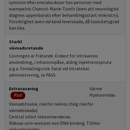
symtom efter enstaka doser hos personer med
exempelvis Charcot-Marie-Tooth (även att neurologisk
diagnos uppenbarats efter behandlingsstart vinkristin).
Försiktighet även vid känd leverskada, då toxicitetsgrad
kan öka.
Starkt
vävnadsretande
Lösningen är frätande. Endast för intravenös
användning, i infusionspåse, aldrig injektionsspruta
p.g.a. förväxlingsrisk. Fatal vid intratekal
administrering, se FASS.
Extravasering
Värme
Röd
Hyaluronidas
Vävnadstoxisk, risk för nekros (hög risk för
vävnadsskada).
Central infart rekommenderas.
Räknas som vesicant non DNA binding. Tillhör
vinkaalkaloider.