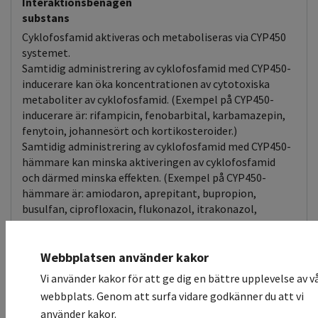
Interaktionsbenägen
substans
Cyklofosfamid aktiveras och metaboliseras via CYP450
systemet.
Samtidig administrering av cyklofosfamid med CYP450-
inducerare kan öka koncentrationen av cytotoxiska
metaboliter av cyklofosfamid. (Exempel på CYP450-
inducerare är: rifampicin, fenobarbital, karbamazepin,
fenytoin, johannesört och kortikosteroider.)
Samtidig administrering av cyklofosfamid med CYP450-
hämmare kan minska aktiveringen av cyklofosfamid
och därmed minska effekten. (Exempel på CYP450-
hämmare är: amiodaron, aprepitant, bupropion,
busulfan, ciprofloxacin, flukonazol, itrakonazol,
ketokonazol, klaritromycin, posakonazol, prasugrel,
sulfonamider, telitromycin, tiotepa, vorikonazol.)
Samtidig administrering av cyklofosfamid med
Webbplatsen använder kakor
allopurinol, cimetidin eller hydroklortiazider kan via
Vi använder kakor för att ge dig en bättre upplevelse av v
hämmad nedbrytning eller minskad njurutsöndring ge
webbplats. Genom att surfa vidare godkänner du att vi
ökad koncentration av toxiska metaboliter.
använder kakor.